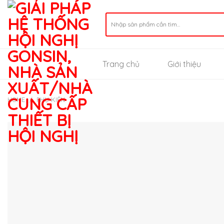
Skip
to
Search
for:
content
Trang chủ
Giới thiệu
HOME
/
PHỤ KIỆN