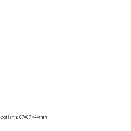
oại hình: 87×87 ×44mm