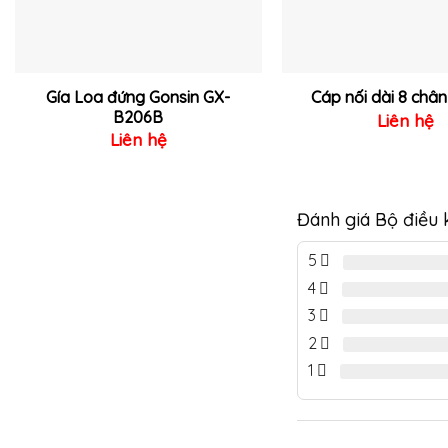
Gía Loa đứng Gonsin GX-
Cáp nối dài 8 chân
B206B
Liên hệ
Liên hệ
Đánh giá Bộ điều
5
4
3
2
1