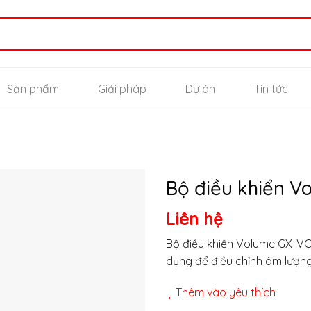
Sản phẩm
Giải pháp
Dự án
Tin tức
Bộ điều khiển V
Liên hệ
Thêm
vào
Bộ điều khiển Volume GX-VC1
yêu
dụng để điều chỉnh âm lượng 
thích
Thêm vào yêu thích