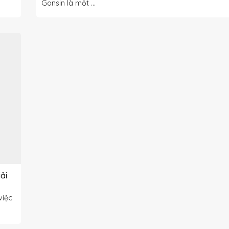
Gonsin là một ...
ải
việc