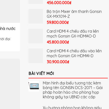
456.000.000
₫
Bộ trộn Mixer âm thanh Gonsin
GX-MX1014-Z
59.800.000
₫
nhà nước
Card HDMI 4 chiều đầu ra liền
mạch Gonsin GX-HDMI4O-D
ời đại
45.800.000
₫
Card HDMI 4 chiều đầu vào liền
mạch Gonsin GX-HDMI4I-D
30.900.000
₫
BÀI VIẾT MỚI
Màn hình đại biểu tương tác kèm
bảng tên GONSIN DCS-2071 – Giải
pháp hoàn hảo cho phòng họp
không giấy tại UBND các cấp
Xu hướng phòng họp không giấy