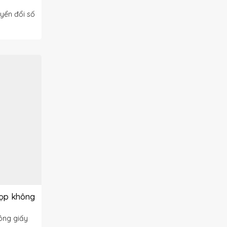
yển đổi số
họp không
ông giấy