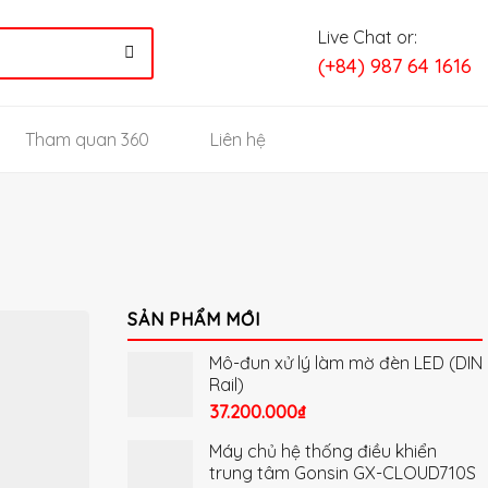
Live Chat or:
(+84) 987 64 1616
Tham quan 360
Liên hệ
SẢN PHẨM MỚI
Mô-đun xử lý làm mờ đèn LED (DIN
Rail)
37.200.000
₫
Máy chủ hệ thống điều khiển
trung tâm Gonsin GX-CLOUD710S