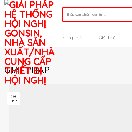
Skip
to
Search
for:
content
Trang chủ
Giới thiệu
GIẢI PHÁP
08
Th12