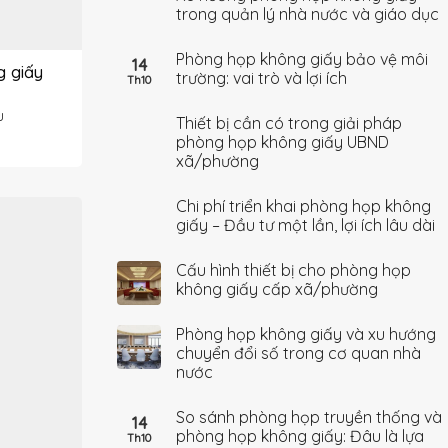
trong quản lý nhà nước và giáo dục
Phòng họp không giấy bảo vệ môi
14
g giấy
trường: vai trò và lợi ích
Th10
u
Thiết bị cần có trong giải pháp
phòng họp không giấy UBND
xã/phường
Chi phí triển khai phòng họp không
giấy – Đầu tư một lần, lợi ích lâu dài
Cấu hình thiết bị cho phòng họp
không giấy cấp xã/phường
Phòng họp không giấy và xu hướng
chuyển đổi số trong cơ quan nhà
nước
So sánh phòng họp truyền thống và
14
phòng họp không giấy: Đâu là lựa
Th10