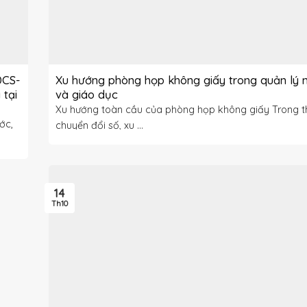
DCS-
Xu hướng phòng họp không giấy trong quản lý 
 tại
và giáo dục
Xu hướng toàn cầu của phòng họp không giấy Trong th
ớc,
chuyển đổi số, xu ...
14
Th10