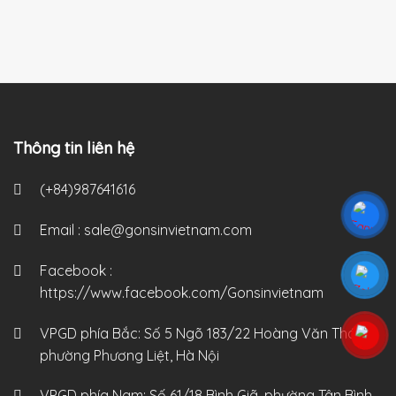
Thông tin liên hệ
(+84)987641616
Email :
sale@gonsinvietnam.com
Facebook :
https://www.facebook.com/Gonsinvietnam
VPGD phía Bắc:
Số 5 Ngõ 183/22 Hoàng Văn Thái,
phường Phương Liệt, Hà Nội
VPGD phía Nam:
Số 61/18 Bình Giã, phường Tân Bình,