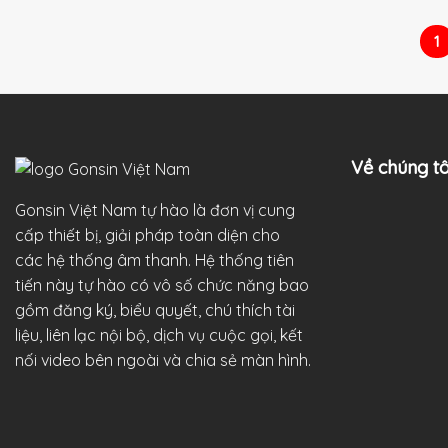
1
Về chúng tô
Gonsin Việt Nam tự hào là đơn vị cung
cấp thiết bị, giải pháp toàn diện cho
các hệ thống âm thanh. Hệ thống tiên
tiến này tự hào có vô số chức năng bao
gồm đăng ký, biểu quyết, chú thích tài
liệu, liên lạc nội bộ, dịch vụ cuộc gọi, kết
nối video bên ngoài và chia sẻ màn hình.