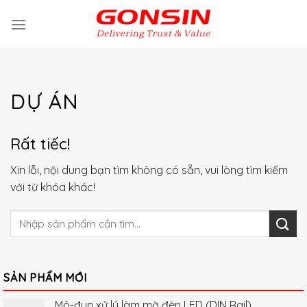
Skip
to
content
DỰ ÁN
Rất tiếc!
Xin lỗi, nội dung bạn tìm không có sẵn, vui lòng tìm kiếm
với từ khóa khác!
SẢN PHẨM MỚI
Mô-đun xử lý làm mờ đèn LED (DIN Rail)