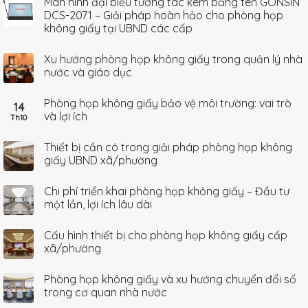
Màn hình đại biểu tương tác kèm bảng tên GONSIN
DCS-2071 – Giải pháp hoàn hảo cho phòng họp
không giấy tại UBND các cấp
Xu hướng phòng họp không giấy trong quản lý nhà
nước và giáo dục
Phòng họp không giấy bảo vệ môi trường: vai trò
14
và lợi ích
Th10
Thiết bị cần có trong giải pháp phòng họp không
giấy UBND xã/phường
Chi phí triển khai phòng họp không giấy – Đầu tư
một lần, lợi ích lâu dài
Cấu hình thiết bị cho phòng họp không giấy cấp
xã/phường
Phòng họp không giấy và xu hướng chuyển đổi số
trong cơ quan nhà nước