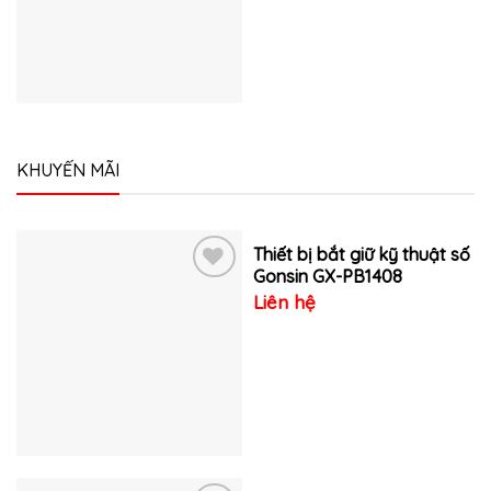
yêu
thích
KHUYẾN MÃI
Thiết bị bắt giữ kỹ thuật số
Gonsin GX-PB1408
Liên hệ
Thêm
vào
yêu
thích