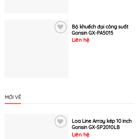
Bộ khuếch đại công suất
Gonsin GX-PA5015
Liên hệ
Thêm
vào
yêu
thích
MỚI VỀ
Loa Line Array kép 10 inch
Gonsin GX-SP2010LB
Liên hệ