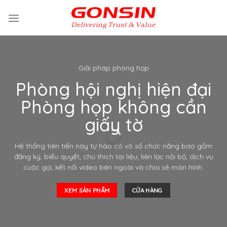
Skip
to
content
Giải pháp phòng họp
Phòng hội nghị hiện đại
Phòng họp không cần
giấy tờ
Hệ thống tiên tiến này tự hào có vô số chức năng bao gồm
đăng ký, biểu quyết, chú thích tài liệu, liên lạc nội bộ, dịch vụ
cuộc gọi, kết nối video bên ngoài và chia sẻ màn hình.
XEM SẢN PHẨM
CỬA HÀNG