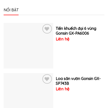
NỔI BẬT
Tiền khuếch đại 6 vùng
Gonsin GX-PA6006
Liên hệ
Thêm
vào
yêu
thích
Loa sân vườn Gonsin GX-
SP743B
Liên hệ
Thêm
vào
yêu
thích