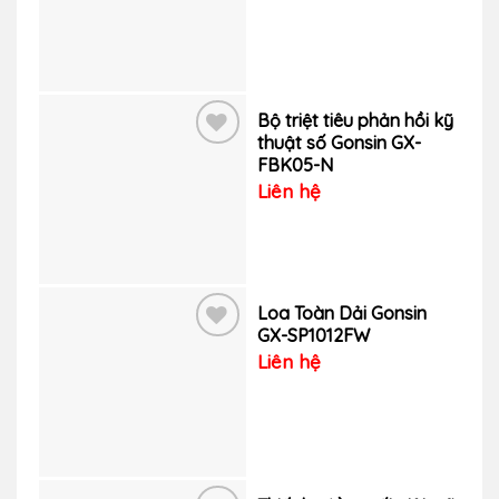
vào
yêu
thích
Bộ triệt tiêu phản hồi kỹ
thuật số Gonsin GX-
FBK05-N
Thêm
Liên hệ
vào
yêu
thích
Loa Toàn Dải Gonsin
GX-SP1012FW
Liên hệ
Thêm
vào
yêu
thích