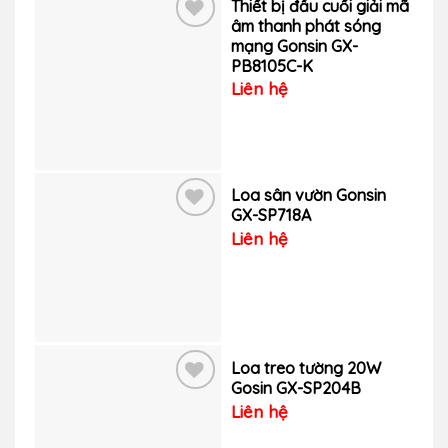
Thiết bị đầu cuối giải mã
âm thanh phát sóng
mạng Gonsin GX-
Thêm
PB8105C-K
vào
Liên hệ
yêu
thích
Loa sân vườn Gonsin
GX-SP718A
Liên hệ
Thêm
vào
yêu
thích
Loa treo tường 20W
Gosin GX-SP204B
Liên hệ
Thêm
vào