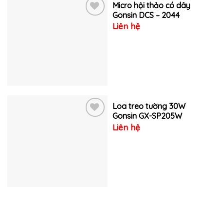
Micro hội thảo có dây
Gonsin DCS – 2044
Liên hệ
Thêm
vào
yêu
thích
Loa treo tường 30W
Gonsin GX-SP205W
Liên hệ
Thêm
vào
yêu
thích