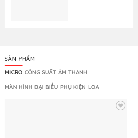
yêu
thích
SẢN PHẨM
MICRO
CÔNG SUẤT
ÂM THANH
MÀN HÌNH ĐẠI BIỂU
PHỤ KIỆN
LOA
Thêm
vào
yêu
thích