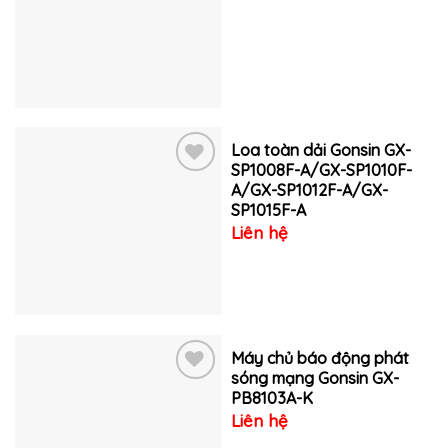
Thêm
vào
yêu
thích
Loa toàn dải Gonsin GX-
SP1008F-A/GX-SP1010F-
A/GX-SP1012F-A/GX-
Thêm
SP1015F-A
vào
Liên hệ
yêu
thích
Máy chủ báo động phát
sóng mạng Gonsin GX-
PB8103A-K
Thêm
Liên hệ
vào