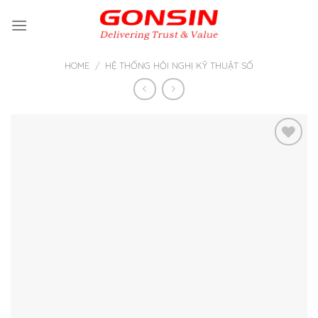
Skip
to
content
HOME
/
HỆ THỐNG HỘI NGHỊ KỸ THUẬT SỐ
Thêm
vào yêu
thích