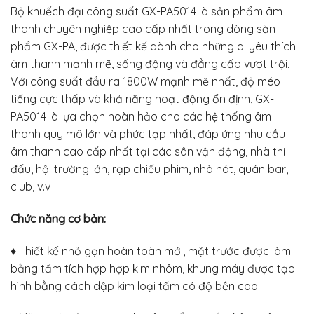
Bộ khuếch đại công suất GX-PA5014 là sản phẩm âm
thanh chuyên nghiệp cao cấp nhất trong dòng sản
phẩm GX-PA, được thiết kế dành cho những ai yêu thích
âm thanh mạnh mẽ, sống động và đẳng cấp vượt trội.
Với công suất đầu ra 1800W mạnh mẽ nhất, độ méo
tiếng cực thấp và khả năng hoạt động ổn định, GX-
PA5014 là lựa chọn hoàn hảo cho các hệ thống âm
thanh quy mô lớn và phức tạp nhất, đáp ứng nhu cầu
âm thanh cao cấp nhất tại các sân vận động, nhà thi
đấu, hội trường lớn, rạp chiếu phim, nhà hát, quán bar,
club, v.v
Chức năng cơ bản:
♦ Thiết kế nhỏ gọn hoàn toàn mới, mặt trước được làm
bằng tấm tích hợp hợp kim nhôm, khung máy được tạo
hình bằng cách dập kim loại tấm có độ bền cao.