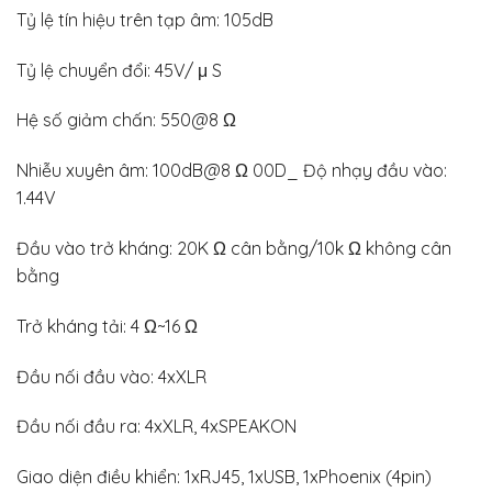
Tỷ lệ tín hiệu trên tạp âm: 105dB
Tỷ lệ chuyển đổi: 45V/ μ S
Hệ số giảm chấn: 550@8 Ω
Nhiễu xuyên âm: 100dB@8 Ω 00D_ Độ nhạy đầu vào:
1.44V
Đầu vào trở kháng: 20K Ω cân bằng/10k Ω không cân
bằng
Trở kháng tải: 4 Ω~16 Ω
Đầu nối đầu vào: 4xXLR
Đầu nối đầu ra: 4xXLR, 4xSPEAKON
Giao diện điều khiển: 1xRJ45, 1xUSB, 1xPhoenix (4pin)