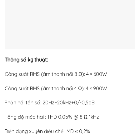
Thông số kỹ thuật:
Công suất RMS (âm thanh nổi 8 Ω): 4 × 600W
Công suất RMS (âm thanh nổi 4 Ω): 4 × 900W
Phản hồi tần số: 20Hz~20kHz+0/-0,5dB
Tổng độ méo hài : THD 0,05% @ 8 Ω 1kHz
Biến dạng xuyên điều chế: IMD ≤ 0,2%