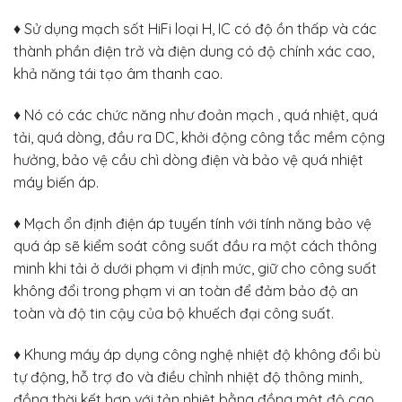
♦ Sử dụng mạch sốt HiFi loại H, IC có độ ồn thấp và các
thành phần điện trở và điện dung có độ chính xác cao,
khả năng tái tạo âm thanh cao.
♦ Nó có các chức năng như đoản mạch , quá nhiệt, quá
tải, quá dòng, đầu ra DC, khởi động công tắc mềm cộng
hưởng, bảo vệ cầu chì dòng điện và bảo vệ quá nhiệt
máy biến áp.
♦ Mạch ổn định điện áp tuyến tính với tính năng bảo vệ
quá áp sẽ kiểm soát công suất đầu ra một cách thông
minh khi tải ở dưới phạm vi định mức, giữ cho công suất
không đổi trong phạm vi an toàn để đảm bảo độ an
toàn và độ tin cậy của bộ khuếch đại công suất.
♦ Khung máy áp dụng công nghệ nhiệt độ không đổi bù
tự động, hỗ trợ đo và điều chỉnh nhiệt độ thông minh,
đồng thời kết hợp với tản nhiệt bằng đồng mật độ cao