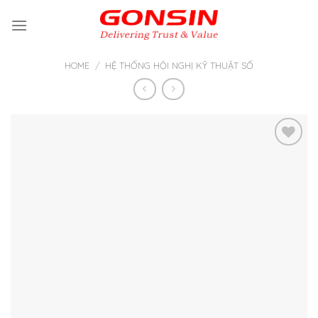
Skip
to
content
HOME
/
HỆ THỐNG HỘI NGHỊ KỸ THUẬT SỐ
Thêm
vào yêu
thích