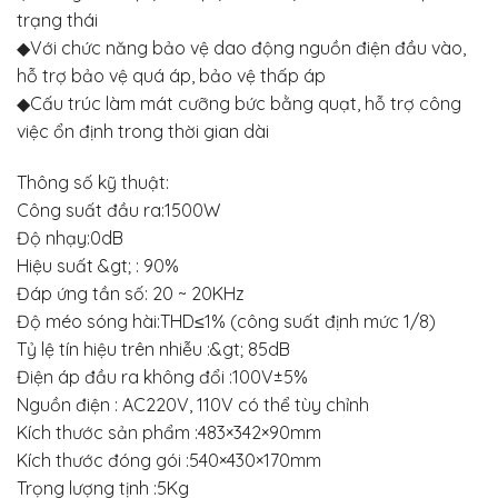
trạng thái
◆Với chức năng bảo vệ dao động nguồn điện đầu vào,
hỗ trợ bảo vệ quá áp, bảo vệ thấp áp
◆Cấu trúc làm mát cưỡng bức bằng quạt, hỗ trợ công
việc ổn định trong thời gian dài
Thông số kỹ thuật:
Công suất đầu ra:1500W
Độ nhạy:0dB
Hiệu suất &gt; : 90%
Đáp ứng tần số: 20 ~ 20KHz
Độ méo sóng hài:THD≤1% (công suất định mức 1/8)
Tỷ lệ tín hiệu trên nhiễu :&gt; 85dB
Điện áp đầu ra không đổi :100V±5%
Nguồn điện : AC220V, 110V có thể tùy chỉnh
Kích thước sản phẩm :483×342×90mm
Kích thước đóng gói :540×430×170mm
Trọng lượng tịnh :5Kg