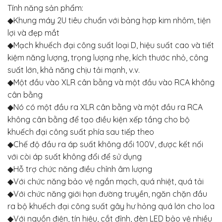
Tính năng sản phẩm:
◆Khung máy 2U tiêu chuẩn với bảng hợp kim nhôm, tiện
lợi và đẹp mắt
◆Mạch khuếch đại công suất loại D, hiệu suất cao và tiết
kiệm năng lượng, trọng lượng nhẹ, kích thước nhỏ, công
suất lớn, khả năng chịu tải mạnh, v.v.
◆Một đầu vào XLR cân bằng và một đầu vào RCA không
cân bằng
◆Nó có một đầu ra XLR cân bằng và một đầu ra RCA
không cân bằng để tạo điều kiện xếp tầng cho bộ
khuếch đại công suất phía sau tiếp theo
◆Chế độ đầu ra áp suất không đổi 100V, được kết nối
với còi áp suất không đổi để sử dụng
◆Hỗ trợ chức năng điều chỉnh âm lượng
◆Với chức năng bảo vệ ngắn mạch, quá nhiệt, quá tải
◆Với chức năng giới hạn đường truyền, ngăn chặn đầu
ra bộ khuếch đại công suất gây hư hỏng quá lớn cho loa
◆Với nguồn điện, tín hiệu, cắt đỉnh, đèn LED bảo vệ nhiều