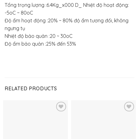
Tổng trọng lượng :6.4Kg_x000 D_ Nhiệt độ hoạt động:
-5oC ~ 80oC
Độ ẩm hoạt động :20% ~ 80% độ ẩm tương đối, không
ngưng tụ
Nhiệt độ bảo quản :20 ~ 30oC
Độ ẩm bảo quản :25% đến 53%
RELATED PRODUCTS
Thêm
Thêm
vào
vào
yêu
yêu
thích
thích