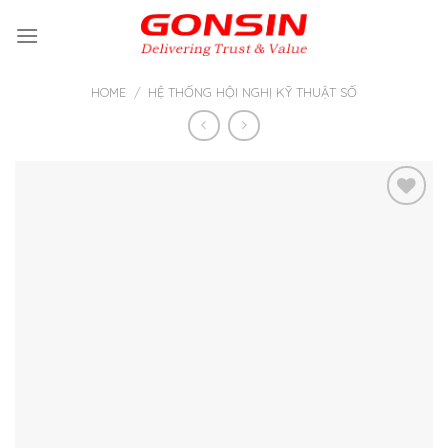
Skip
to
content
HOME
/
HỆ THỐNG HỘI NGHỊ KỸ THUẬT SỐ
Thêm
vào yêu
thích