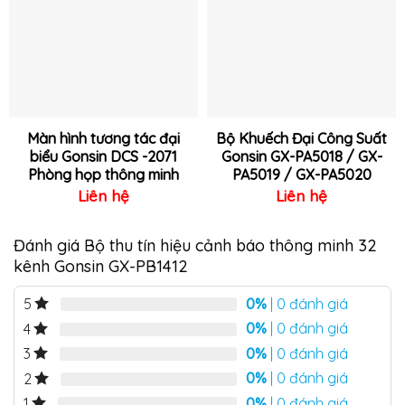
yêu
yêu
thích
thích
Màn hình tương tác đại
Bộ Khuếch Đại Công Suất
biểu Gonsin DCS -2071
Gonsin GX-PA5018 / GX-
Phòng họp thông minh
PA5019 / GX-PA5020
Liên hệ
Liên hệ
Đánh giá Bộ thu tín hiệu cảnh báo thông minh 32
kênh Gonsin GX-PB1412
0%
| 0 đánh giá
5
0%
| 0 đánh giá
4
0%
| 0 đánh giá
3
0%
| 0 đánh giá
2
0%
| 0 đánh giá
1