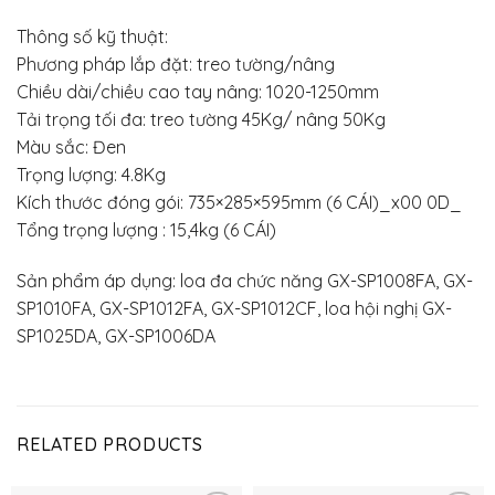
Thông số kỹ thuật:
Phương pháp lắp đặt: treo tường/nâng
Chiều dài/chiều cao tay nâng: 1020-1250mm
Tải trọng tối đa: treo tường 45Kg/ nâng 50Kg
Màu sắc: Đen
Trọng lượng: 4.8Kg
Kích thước đóng gói: 735×285×595mm (6 CÁI)_x00 0D_
Tổng trọng lượng : 15,4kg (6 CÁI)
Sản phẩm áp dụng: loa đa chức năng GX-SP1008FA, GX-
SP1010FA, GX-SP1012FA, GX-SP1012CF, loa hội nghị GX-
SP1025DA, GX-SP1006DA
RELATED PRODUCTS