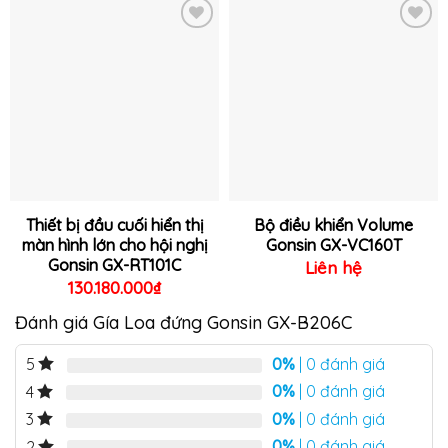
Thêm
Thêm
vào
vào
yêu
yêu
thích
thích
Thiết bị đầu cuối hiển thị
Bộ điều khiển Volume
màn hình lớn cho hội nghị
Gonsin GX-VC160T
Gonsin GX-RT101C
Liên hệ
130.180.000
₫
Đánh giá Gía Loa đứng Gonsin GX-B206C
0%
| 0 đánh giá
5
0%
| 0 đánh giá
4
0%
| 0 đánh giá
3
0%
| 0 đánh giá
2