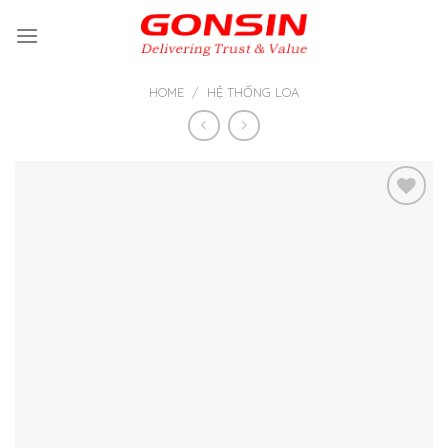
Skip
to
content
HOME
/
HỆ THỐNG LOA
Thêm
vào yêu
thích