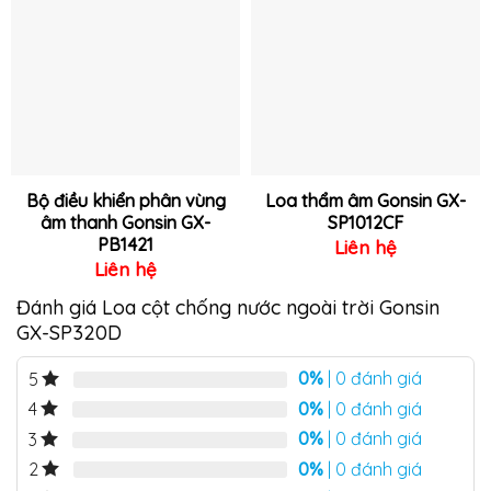
Thêm
Thêm
vào
vào
yêu
yêu
thích
thích
Bộ điều khiển phân vùng
Loa thẩm âm Gonsin GX-
âm thanh Gonsin GX-
SP1012CF
PB1421
Liên hệ
Liên hệ
Đánh giá Loa cột chống nước ngoài trời Gonsin
GX-SP320D
0%
| 0 đánh giá
5
0%
| 0 đánh giá
4
0%
| 0 đánh giá
3
0%
| 0 đánh giá
2