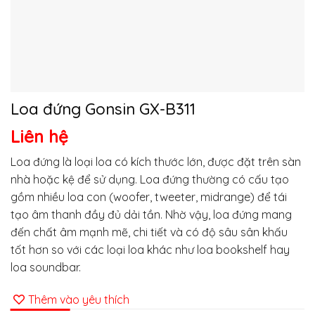
Loa đứng Gonsin GX-B311
Liên hệ
Loa đứng là loại loa có kích thước lớn, được đặt trên sàn
nhà hoặc kệ để sử dụng. Loa đứng thường có cấu tạo
gồm nhiều loa con (woofer, tweeter, midrange) để tái
tạo âm thanh đầy đủ dải tần. Nhờ vậy, loa đứng mang
đến chất âm mạnh mẽ, chi tiết và có độ sâu sân khấu
tốt hơn so với các loại loa khác như loa bookshelf hay
loa soundbar.
Thêm vào yêu thích