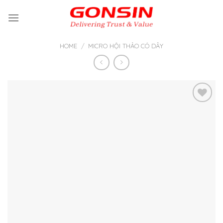
Skip
to
content
HOME
/
MICRO HỘI THẢO CÓ DÂY
Thêm
vào yêu
thích