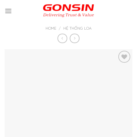
Skip
to
content
HOME
/
HỆ THỐNG LOA
Thêm
vào yêu
thích