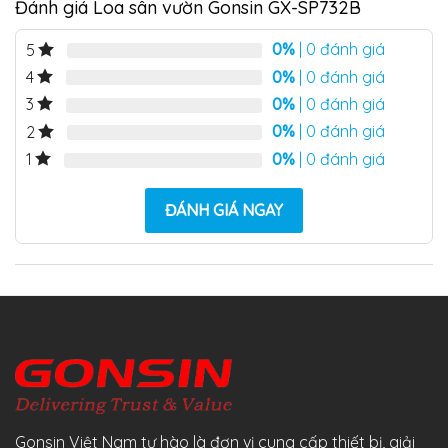
Đánh giá Loa sân vườn Gonsin GX-SP732B
0%
| 0 đánh giá
5
0%
| 0 đánh giá
4
0%
| 0 đánh giá
3
0%
| 0 đánh giá
2
0%
| 0 đánh giá
1
ĐÁNH GIÁ NGAY
Gonsin Việt Nam tự hào là đơn vị cung cấp thiết bị, giải