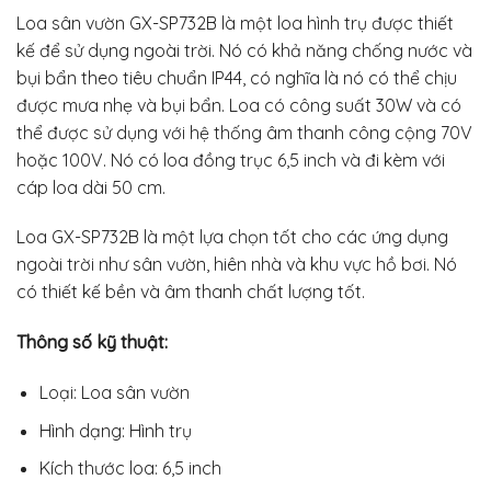
Loa sân vườn GX-SP732B là một loa hình trụ được thiết
kế để sử dụng ngoài trời. Nó có khả năng chống nước và
bụi bẩn theo tiêu chuẩn IP44, có nghĩa là nó có thể chịu
được mưa nhẹ và bụi bẩn. Loa có công suất 30W và có
thể được sử dụng với hệ thống âm thanh công cộng 70V
hoặc 100V. Nó có loa đồng trục 6,5 inch và đi kèm với
cáp loa dài 50 cm.
Loa GX-SP732B là một lựa chọn tốt cho các ứng dụng
ngoài trời như sân vườn, hiên nhà và khu vực hồ bơi. Nó
có thiết kế bền và âm thanh chất lượng tốt.
Thông số kỹ thuật:
Loại: Loa sân vườn
Hình dạng: Hình trụ
Kích thước loa: 6,5 inch