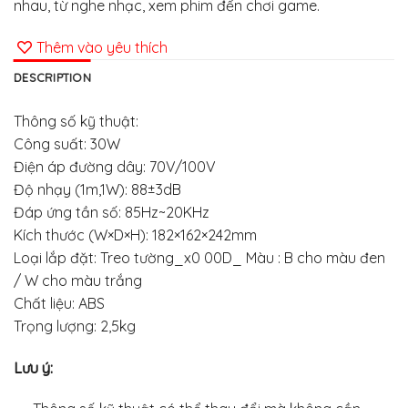
nhau, từ nghe nhạc, xem phim đến chơi game.
Thêm vào yêu thích
DESCRIPTION
Thông số kỹ thuật:
Công suất: 30W
Điện áp đường dây: 70V/100V
Độ nhạy (1m,1W): 88±3dB
Đáp ứng tần số: 85Hz~20KHz
Kích thước (W×D×H): 182×162×242mm
Loại lắp đặt: Treo tường_x0 00D_ Màu : B cho màu đen
/ W cho màu trắng
Chất liệu: ABS
Trọng lượng: 2,5kg
Lưu ý: