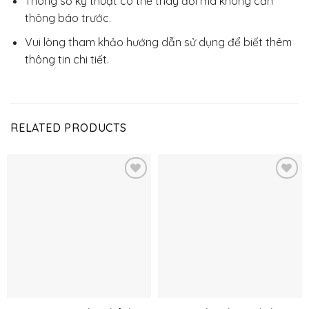
Thông số kỹ thuật có thể thay đổi mà không cần
thông báo trước.
Vui lòng tham khảo hướng dẫn sử dụng để biết thêm
thông tin chi tiết.
RELATED PRODUCTS
Thêm
Thêm
vào
vào
yêu
yêu
thích
thích