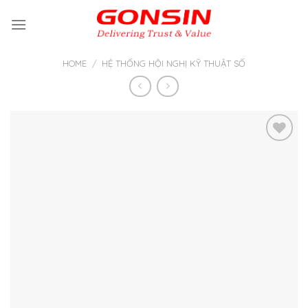
Skip
to
content
HOME
/
HỆ THỐNG HỘI NGHỊ KỸ THUẬT SỐ
Thêm
vào yêu
thích