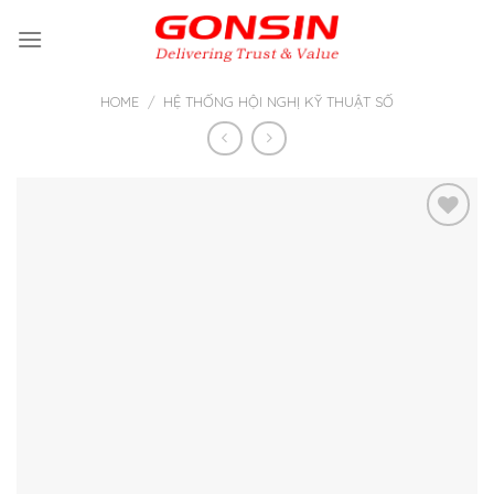
Skip
to
content
HOME
/
HỆ THỐNG HỘI NGHỊ KỸ THUẬT SỐ
Thêm
vào yêu
thích