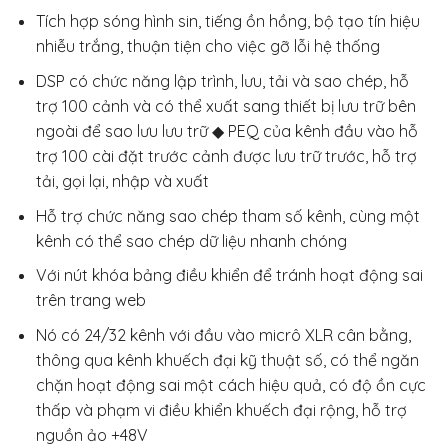
Tích hợp sóng hình sin, tiếng ồn hồng, bộ tạo tín hiệu
nhiễu trắng, thuận tiện cho việc gỡ lỗi hệ thống
DSP có chức năng lập trình, lưu, tải và sao chép, hỗ
trợ 100 cảnh và có thể xuất sang thiết bị lưu trữ bên
ngoài để sao lưu lưu trữ ◆ PEQ của kênh đầu vào hỗ
trợ 100 cài đặt trước cảnh được lưu trữ trước, hỗ trợ
tải, gọi lại, nhập và xuất
Hỗ trợ chức năng sao chép tham số kênh, cùng một
kênh có thể sao chép dữ liệu nhanh chóng
Với nút khóa bảng điều khiển để tránh hoạt động sai
trên trang web
Nó có 24/32 kênh với đầu vào micrô XLR cân bằng,
thông qua kênh khuếch đại kỹ thuật số, có thể ngăn
chặn hoạt động sai một cách hiệu quả, có độ ồn cực
thấp và phạm vi điều khiển khuếch đại rộng, hỗ trợ
nguồn ảo +48V