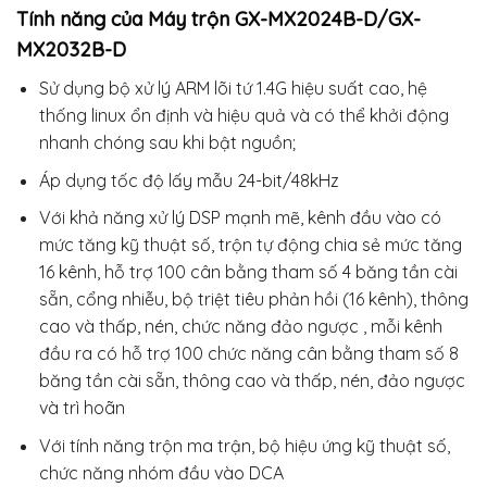
Tính năng của Máy trộn GX-MX2024B-D/GX-
MX2032B-D
Sử dụng bộ xử lý ARM lõi tứ 1.4G hiệu suất cao, hệ
thống linux ổn định và hiệu quả và có thể khởi động
nhanh chóng sau khi bật nguồn;
Áp dụng tốc độ lấy mẫu 24-bit/48kHz
Với khả năng xử lý DSP mạnh mẽ, kênh đầu vào có
mức tăng kỹ thuật số, trộn tự động chia sẻ mức tăng
16 kênh, hỗ trợ 100 cân bằng tham số 4 băng tần cài
sẵn, cổng nhiễu, bộ triệt tiêu phản hồi (16 kênh), thông
cao và thấp, nén, chức năng đảo ngược , mỗi kênh
đầu ra có hỗ trợ 100 chức năng cân bằng tham số 8
băng tần cài sẵn, thông cao và thấp, nén, đảo ngược
và trì hoãn
Với tính năng trộn ma trận, bộ hiệu ứng kỹ thuật số,
chức năng nhóm đầu vào DCA