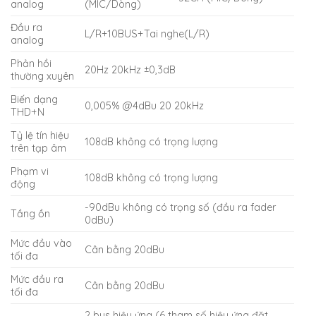
analog
(MIC/Dòng)
Đầu ra
L/R+10BUS+Tai nghe(L/R)
analog
Phản hồi
20Hz 20kHz ±0,3dB
thường xuyên
Biến dạng
0,005% @4dBu 20 20kHz
THD+N
Tỷ lệ tín hiệu
108dB không có trọng lượng
trên tạp âm
Phạm vi
108dB không có trọng lượng
động
-90dBu không có trọng số (đầu ra fader
Tầng ồn
0dBu)
Mức đầu vào
Cân bằng 20dBu
tối đa
Mức đầu ra
Cân bằng 20dBu
tối đa
2 bus hiệu ứng (6 tham số hiệu ứng đặt