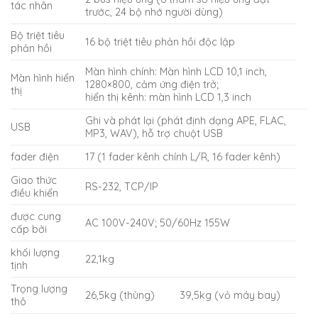
tác nhân
trước, 24 bộ nhớ người dùng)
Bộ triệt tiêu
16 bộ triệt tiêu phản hồi độc lập
phản hồi
Màn hình chính: Màn hình LCD 10,1 inch,
Màn hình hiển
1280×800, cảm ứng điện trở;
thị
hiển thị kênh: màn hình LCD 1,3 inch
Ghi và phát lại (phát định dạng APE, FLAC,
USB
MP3, WAV), hỗ trợ chuột USB
fader điện
17 (1 fader kênh chính L/R, 16 fader kênh)
Giao thức
RS-232, TCP/IP
điều khiển
được cung
AC 100V-240V; 50/60Hz 155W
cấp bởi
khối lượng
22,1kg
tịnh
Trọng lượng
26,5kg (thùng)
39,5kg (vỏ máy bay)
thô