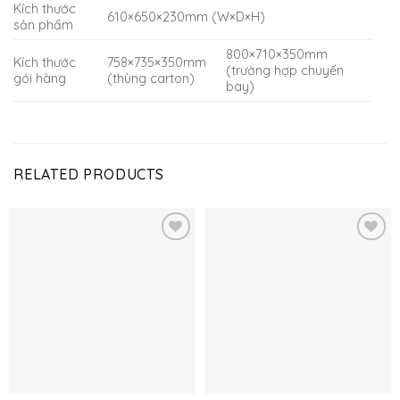
Kích thước
610×650×230mm (W×D×H)
sản phẩm
800×710×350mm
Kích thước
758×735×350mm
(trường hợp chuyến
gói hàng
(thùng carton)
bay)
RELATED PRODUCTS
Thêm
Thêm
vào
vào
yêu
yêu
thích
thích