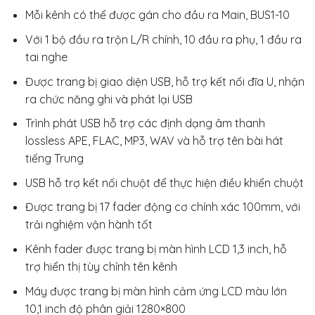
Mỗi kênh có thể được gán cho đầu ra Main, BUS1-10
Với 1 bộ đầu ra trộn L/R chính, 10 đầu ra phụ, 1 đầu ra
tai nghe
Được trang bị giao diện USB, hỗ trợ kết nối đĩa U, nhận
ra chức năng ghi và phát lại USB
Trình phát USB hỗ trợ các định dạng âm thanh
lossless APE, FLAC, MP3, WAV và hỗ trợ tên bài hát
tiếng Trung
USB hỗ trợ kết nối chuột để thực hiện điều khiển chuột
Được trang bị 17 fader động cơ chính xác 100mm, với
trải nghiệm vận hành tốt
Kênh fader được trang bị màn hình LCD 1,3 inch, hỗ
trợ hiển thị tùy chỉnh tên kênh
Máy được trang bị màn hình cảm ứng LCD màu lớn
10,1 inch độ phân giải 1280×800