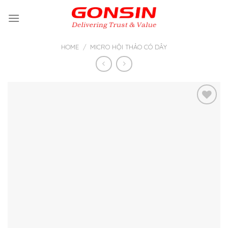
Skip
to
content
HOME
/
MICRO HỘI THẢO CÓ DÂY
Thêm
vào yêu
thích