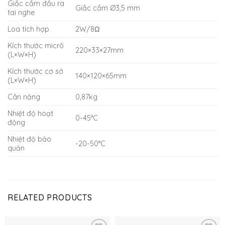
Giắc cắm đầu ra
Giắc cắm Ø3,5 mm
tai nghe
Loa tích hợp
2W/8Ω
Kích thước micrô
220×33×27mm
(L×W×H)
Kích thước cơ sở
140×120×65mm
(L×W×H)
Cân nặng
0,87kg
Nhiệt độ hoạt
0-45°C
động
Nhiệt độ bảo
-20-50°C
quản
RELATED PRODUCTS