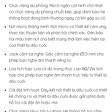
Chức năng dự phòng: Micrô ngắn cột hình chữ nhật
có chức năng dự phòng chuỗi kép, giúp đảm bảo hệ
thống hoạt động bình thường ngay cả khi gặp sự cố.
Nút micro thông minh: Nút micro có thiết kế cảm ứng,
thao tác thuận tiện và phản hồi chính xác. Đèn báo
hai màu trên nút cho biết trạng thái làm việc hiện tại
của thiết bị đầu cuối.
Jack cắm tai nghe: Giắc cắm tai nghe Ø3,5 mm cho
phép bạn nghe âm thanh riêng tư.
Loa tích hợp: Loa có độ trung thực cao 8Ω/2W tích
hợp cho phép bạn nghe âm thanh trực tiếp từ thiết bị
đầu cuối.
Cài đặt linh hoạt: Dây kết nối thiết bị đầu cuối có thiết
kế chống rơi và thiết bị đầu cuối được gắn phía dưới,
hỗ trợ cài đặt ẩn hoặc mở.
Chức năng phục hồi tự động: Hệ thống hỗ trợ cắm