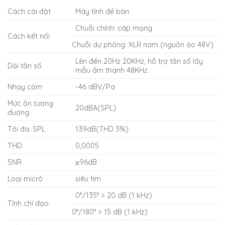
Cách cài đặt
Máy tính để bàn
Chuỗi chính: cáp mạng
Cách kết nối
Chuỗi dự phòng: XLR nam (nguồn ảo 48V)
Lên đến 20Hz 20KHz, hỗ trợ tần số lấy
Dải tần số
mẫu âm thanh 48KHz
Nhạy cảm
-46 dBV/Pa
Mức ồn tương
20dBA(SPL)
đương
Tối đa. SPL
139dB(THD 3%)
THD
0,0005
SNR
≥96dB
Loại micrô
siêu tim
0°/135° > 20 dB (1 kHz)
Tính chỉ đạo
0°/180° > 15 dB (1 kHz)