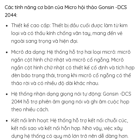
Các tính năng cơ bản của Micro hội thảo Gonsin -DCS
2044:
Thiết kế cao cấp: Thiết bị đầu cuối được làm từ kim
loại và có thấu kính chống vân tay, mang đến vẻ
ngoài sang trọng và hiện đại.
Micrô đa dạng: Hệ thống hỗ trợ hai loại micrô: micrô
ngắn cột hình chữ nhật và micrô cổ ngỗng. Micrô
ngắn cột hình chữ nhật có thiết kế cố định và tích hợp
đèn báo trạng thái, trong khi micrô cổ ngỗng có thể
tháo rời và có nhiều độ dài khác nhau.
Hệ thống nhận dạng giọng nói tự động: Gonsin -DCS
2044 hỗ trợ phiên âm giọng nói và ghi âm cuộc họp
theo nhiều cách.
Kết nối linh hoạt: Hệ thống hỗ trợ kết nối chuỗi cúc,
kết nối sao và kết nối hỗn hợp. Nhờ vậy, việc xây
dựng hệ thống có quy mô lớn trở nên dễ dàng hơn.