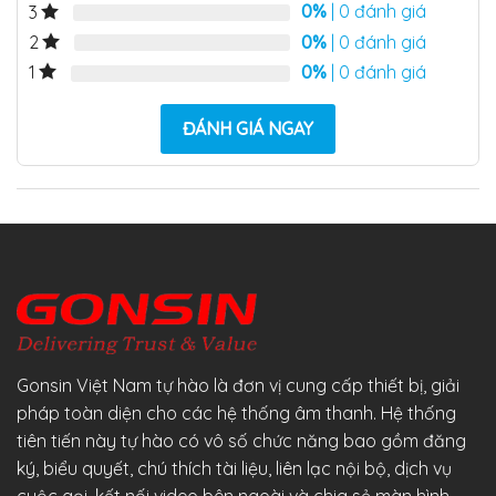
0%
| 0 đánh giá
3
0%
| 0 đánh giá
2
0%
| 0 đánh giá
1
ĐÁNH GIÁ NGAY
Gonsin Việt Nam tự hào là đơn vị cung cấp thiết bị, giải
pháp toàn diện cho các hệ thống âm thanh. Hệ thống
tiên tiến này tự hào có vô số chức năng bao gồm đăng
ký, biểu quyết, chú thích tài liệu, liên lạc nội bộ, dịch vụ
cuộc gọi, kết nối video bên ngoài và chia sẻ màn hình.