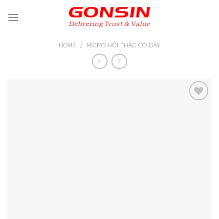
Skip
to
content
HOME
/
MICRO HỘI THẢO CÓ DÂY
Thêm
vào yêu
thích