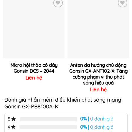
Thêm
Thêm
vào
vào
yêu
yêu
thích
thích
Micro hội thảo có dây
Anten đa hướng chủ động
Gonsin DCS – 2044
Gonsin GX-ANT102-X: Tăng
cường phạm vi thu phát
Liên hệ
sóng hiệu quả
Liên hệ
Đánh giá Phần mềm điều khiển phát sóng mạng
Gonsin GX-PB8100A-K
0%
| 0 đánh giá
5
0%
| 0 đánh giá
4