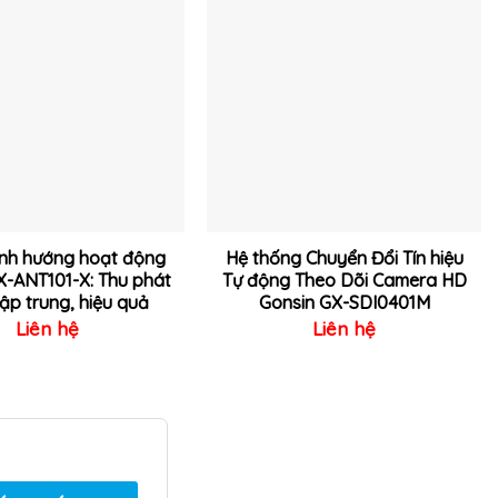
Thêm
Thêm
vào
vào
yêu
yêu
thích
thích
ịnh hướng hoạt động
Hệ thống Chuyển Đổi Tín hiệu
X-ANT101-X: Thu phát
Tự động Theo Dõi Camera HD
ập trung, hiệu quả
Gonsin GX-SDI0401M
Liên hệ
Liên hệ