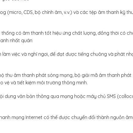
 (micro, CDS, bộ chỉnh âm, v.v.) và các tệp âm thanh kỹ thu
 thống có âm thanh tốt hiệu ứng chất lượng, đồng thời có ch
hanh nhất quán
ình làm việc và nghỉ ngơi, để đạt được tiếng chuông và phát n
 bộ thu âm thanh phát sóng mạng, bộ giải mã âm thanh phát 
ảo vệ và tiết kiệm môi trường thông minh.
ội dung văn bản thông qua mạng hoặc máy chủ SMS (collocat
 thanh mạng Internet có thể được chuyển đổi thành nguồn âm