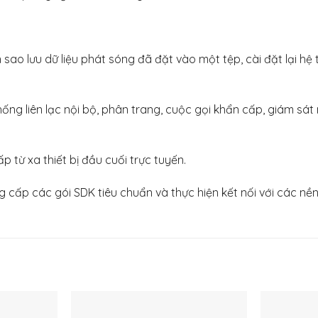
sao lưu dữ liệu phát sóng đã đặt vào một tệp, cài đặt lại hệ
hống liên lạc nội bộ, phân trang, cuộc gọi khẩn cấp, giám sá
 từ xa thiết bị đầu cuối trực tuyến.
ng cấp các gói SDK tiêu chuẩn và thực hiện kết nối với các n