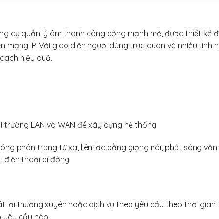
g cụ quản lý âm thanh công cộng mạnh mẽ, được thiết kế đ
n mạng IP. Với giao diện người dùng trực quan và nhiều tính
cách hiệu quả.
 môi trường LAN và WAN để xây dựng hệ thống
ng phân trang từ xa, liên lạc bằng giọng nói, phát sóng văn bả
, điện thoại di động
lại thường xuyên hoặc dịch vụ theo yêu cầu theo thời gian thự
eo yêu cầu nào