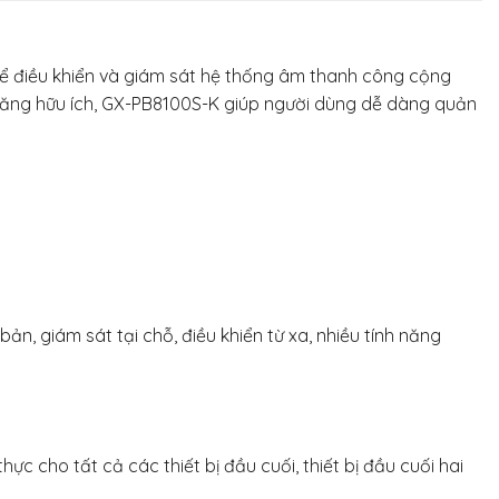
ể điều khiển và giám sát hệ thống âm thanh công cộng
 năng hữu ích, GX-PB8100S-K giúp người dùng dễ dàng quản
n, giám sát tại chỗ, điều khiển từ xa, nhiều tính năng
c cho tất cả các thiết bị đầu cuối, thiết bị đầu cuối hai