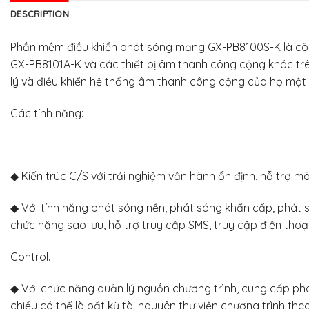
DESCRIPTION
Phần mềm điều khiển phát sóng mạng GX-PB8100S-K là côn
GX-PB8101A-K và các thiết bị âm thanh công cộng khác trê
lý và điều khiển hệ thống âm thanh công cộng của họ một 
Các tính năng:
◆ Kiến trúc C/S với trải nghiệm vận hành ổn định, hỗ trợ
◆ Với tính năng phát sóng nền, phát sóng khẩn cấp, phát só
chức năng sao lưu, hỗ trợ truy cập SMS, truy cập điện thoại
Control.
◆ Với chức năng quản lý nguồn chương trình, cung cấp phát 
chiều có thể là bất kỳ tài nguyên thư viện chương trình th