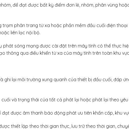
nhóm, để đạt được bất kỳ điểm đơn lẻ, nhóm, phân vùng hoặc
ng trạm phân trang từ xa hoặc phần mềm đầu cuối điện thoại
oặc liên lạc nội bộ.
 phát sóng mạng được cài đặt trên máy tính có thể thực hiện
 thông qua điều khiển từ xa của máy tính trên toàn khu vực
 ghi lại môi trường xung quanh của thiết bị đầu cuối, đáp ứn
 cuối và trạng thái của tất cả phát lại hoặc phát lại theo yêu
để đạt được âm thanh báo động phát ưu tiên khẩn cấp, khu vự
 được thiết lập theo thời gian thực, lưu trữ theo thời gian, ch