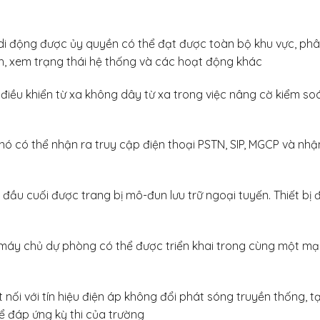
i di động được ủy quyền có thể đạt được toàn bộ khu vực, phân
ình, xem trạng thái hệ thống và các hoạt động khác
 điều khiển từ xa không dây từ xa trong việc nâng cờ kiểm s
 nó có thể nhận ra truy cập điện thoại PSTN, SIP, MGCP và n
bị đầu cuối được trang bị mô-đun lưu trữ ngoại tuyến. Thiết bị 
áy chủ dự phòng có thể được triển khai trong cùng một mạng 
nối với tín hiệu điện áp không đổi phát sóng truyền thống, t
để đáp ứng kỳ thi của trường