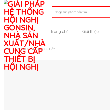
Skip
to
Search
for:
content
Trang chủ
Giới thiệu
HOME
/
MICRO HỘI THẢO CÓ DÂY