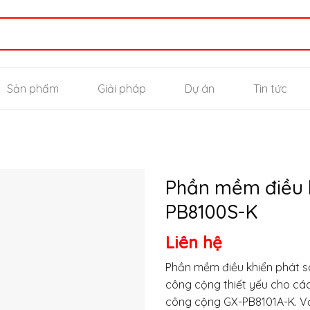
Sản phẩm
Giải pháp
Dự án
Tin tức
Phần mềm điều 
PB8100S-K
Thêm
Liên hệ
vào
yêu
thích
Phần mềm điều khiển phát 
công cộng thiết yếu cho cá
công cộng GX-PB8101A-K. Với