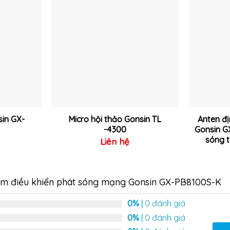
Thêm
Thêm
vào
vào
yêu
yêu
thích
thích
in GX-
Micro hội thảo Gonsin TL
Anten đ
-4300
Gonsin G
sóng t
Liên hệ
m điều khiển phát sóng mạng Gonsin GX-PB8100S-K
0%
| 0 đánh giá
0%
| 0 đánh giá