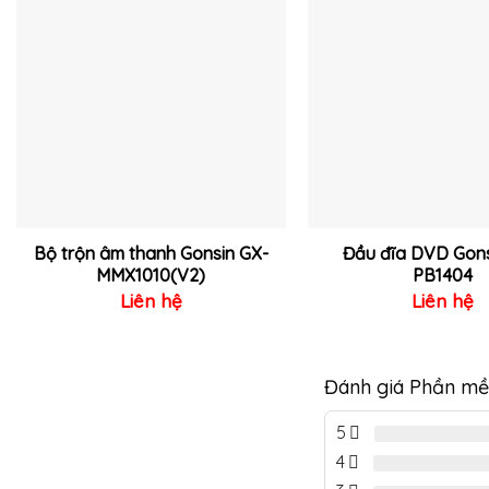
Thêm
vào
yêu
thích
Bộ trộn âm thanh Gonsin GX-
Đầu đĩa DVD Gons
MMX1010(V2)
PB1404
Liên hệ
Liên hệ
Đánh giá Phần mề
5
4