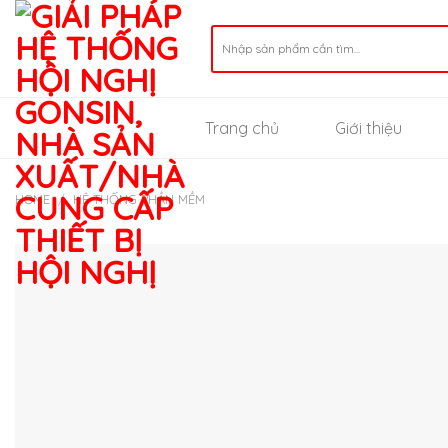
Skip
to
Search
for:
content
Trang chủ
Giới thiệu
HOME
/
HỆ THỐNG PHẦN MỀM