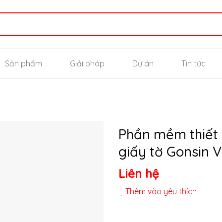
Sản phẩm
Giải pháp
Dự án
Tin tức
Phần mềm thiết 
giấy tờ Gonsin V
Thêm
Liên hệ
vào
yêu
thích
Thêm vào yêu thích