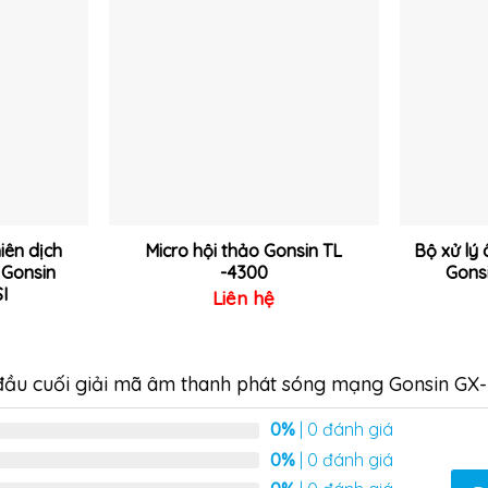
Thêm
Thêm
vào
vào
yêu
yêu
thích
thích
hiên dịch
Micro hội thảo Gonsin TL
Bộ xử lý
 Gonsin
-4300
Gons
I
Liên hệ
 đầu cuối giải mã âm thanh phát sóng mạng Gonsin G
0%
| 0 đánh giá
0%
| 0 đánh giá