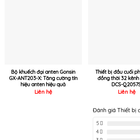
Thêm
vào
yêu
thích
Bộ khuếch đại anten Gonsin
Thiết bị đầu cuối p
GX-ANT203-X: Tăng cường tín
đồng thời 32 kênh
hiệu anten hiệu quả
DCS-Q2057S
Liên hệ
Liên hệ
Đánh giá Thiết bị
5
4