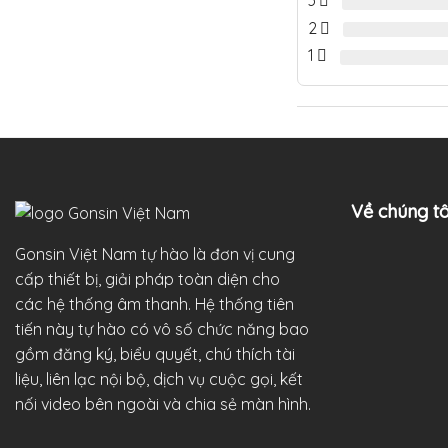
3
2
1
Về chúng tô
Gonsin Việt Nam tự hào là đơn vị cung
cấp thiết bị, giải pháp toàn diện cho
các hệ thống âm thanh. Hệ thống tiên
tiến này tự hào có vô số chức năng bao
gồm đăng ký, biểu quyết, chú thích tài
liệu, liên lạc nội bộ, dịch vụ cuộc gọi, kết
nối video bên ngoài và chia sẻ màn hình.