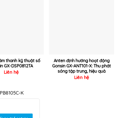
Thêm
Thêm
vào
vào
yêu
yêu
thích
thích
 âm thanh kỹ thuật số
Anten định hướng hoạt động
in GX-DSP0812TA
Gonsin GX-ANT101-X: Thu phát
sóng tập trung, hiệu quả
Liên hệ
Liên hệ
X-PB8105C-K