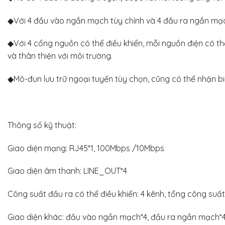
◆Với 4 đầu vào ngắn mạch tùy chỉnh và 4 đầu ra ngắn mạ
◆Với 4 cổng nguồn có thể điều khiển, mỗi nguồn điện có t
và thân thiện với môi trường.
◆Mô-đun lưu trữ ngoại tuyến tùy chọn, cũng có thể nhận bi
Thông số kỹ thuật:
Giao diện mạng: RJ45*1, 100Mbps /10Mbps
Giao diện âm thanh: LINE_OUT*4
Công suất đầu ra có thể điều khiển: 4 kênh, tổng công su
Giao diện khác: đầu vào ngắn mạch*4, đầu ra ngắn mạch*