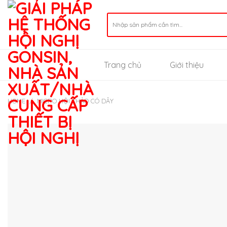
Skip
to
Search
for:
content
Trang chủ
Giới thiệu
HOME
/
MICRO HỘI THẢO CÓ DÂY