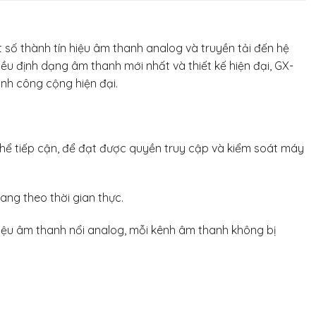
số thành tín hiệu âm thanh analog và truyền tải đến hệ
u định dạng âm thanh mới nhất và thiết kế hiện đại, GX-
nh công cộng hiện đại.
thể tiếp cận, để đạt được quyền truy cập và kiểm soát máy
ng theo thời gian thực.
hiệu âm thanh nổi analog, mỗi kênh âm thanh không bị