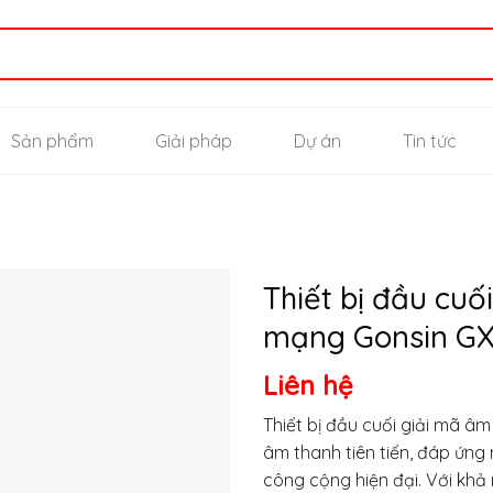
Sản phẩm
Giải pháp
Dự án
Tin tức
Thiết bị đầu cuố
mạng Gonsin GX
Thêm
Liên hệ
vào
yêu
thích
Thiết bị đầu cuối giải mã â
âm thanh tiên tiến, đáp ứn
công cộng hiện đại. Với khả