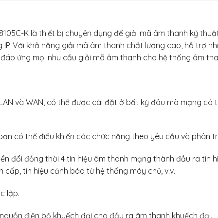
05C-K là thiết bị chuyên dụng để giải mã âm thanh kỹ thuật 
 Với khả năng giải mã âm thanh chất lượng cao, hỗ trợ nhiề
, đáp ứng mọi nhu cầu giải mã âm thanh cho hệ thống âm tha
g LAN và WAN, có thể được cài đặt ở bất kỳ đâu mà mạng có 
n có thể điều khiển các chức năng theo yêu cầu và phân tra
ển đổi đồng thời 4 tín hiệu âm thanh mạng thành đầu ra tín 
n cấp, tín hiệu cảnh báo từ hệ thống máy chủ, v.v.
c lập.
 nguồn điện bộ khuếch đại cho đầu ra âm thanh khuếch đại.