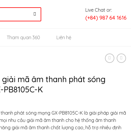
Live Chat or:
(+84) 987 64 1616
Tham quan 360
Liên hệ
i giải mã âm thanh phát sóng
-PB8105C-K
m thanh phát sóng mạng GX-PB8105C-K là giải pháp giải mã
g mọi nhu cầu giải mã âm thanh cho hệ thống âm thanh
 năng giải mã âm thanh chất lượng cao, hỗ trợ nhiều định