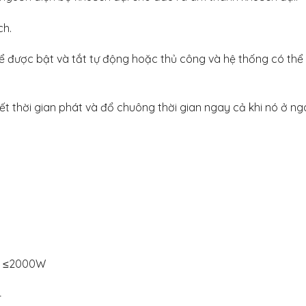
ch.
hể được bật và tắt tự động hoặc thủ công và hệ thống có th
ết thời gian phát và đổ chuông thời gian ngay cả khi nó ở n
ất ≤2000W
4