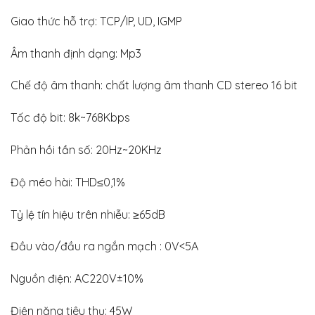
Giao thức hỗ trợ: TCP/IP, UD, IGMP
Âm thanh định dạng: Mp3
Chế độ âm thanh: chất lượng âm thanh CD stereo 16 bit
Tốc độ bit: 8k~768Kbps
Phản hồi tần số: 20Hz~20KHz
Độ méo hài: THD≤0,1%
Tỷ lệ tín hiệu trên nhiễu: ≥65dB
Đầu vào/đầu ra ngắn mạch : 0V<5A
Nguồn điện: AC220V±10%
Điện năng tiêu thụ: 45W