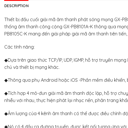
DESCRIPTION
Thiết bị đầu cuối giải mã âm thanh phát sóng mạng GX-PB81
thống âm thanh công cộng GX-PB8101A-K thông qua mạng IP.
PB8105C-K mang đến giải pháp giải mã âm thanh tiên tiến
Các tính năng:
◆Dựa trên giao thức TCP/IP, UDP, IGMP, hỗ trợ truyền mạn
chủ và thiết bị mạng khác.
◆Thông qua phụ Android hoặc iOS -Phần mềm điều khiển, bạ
◆Tích hợp 4 mô-đun giải mã âm thanh độc lập, hỗ trợ chuy
nhiễu với nhau, thực hiện phát lại nhạc nền, phân trang khẩ
◆Âm lượng của 4 kênh âm thanh có thể được điều chỉnh độ
◆Nó có 4 đầu ra đường truyền, được kết nối tương ứng với