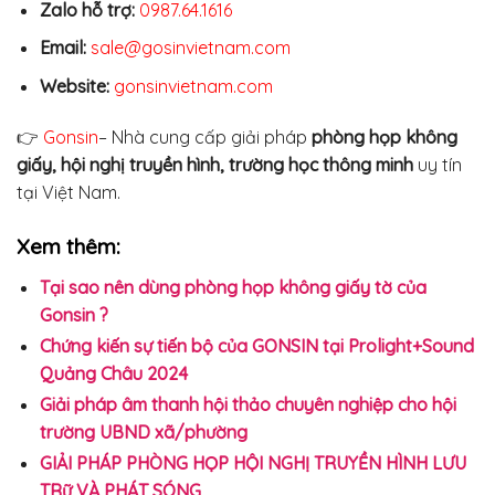
Zalo hỗ trợ:
0987.64.1616
Email:
sale@gosinvietnam.com
Website:
gonsinvietnam.com
👉
Gonsin
– Nhà cung cấp giải pháp
phòng họp không
giấy, hội nghị truyền hình, trường học thông minh
uy tín
tại Việt Nam.
Xem thêm:
Tại sao nên dùng phòng họp không giấy tờ của
Gonsin ?
Chứng kiến ​​sự tiến bộ của GONSIN tại Prolight+Sound
Quảng Châu 2024
Giải pháp âm thanh hội thảo chuyên nghiệp cho hội
trường UBND xã/phường
GIẢI PHÁP PHÒNG HỌP HỘI NGHỊ TRUYỀN HÌNH LƯU
TRữ VÀ PHÁT SÓNG