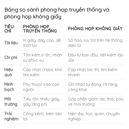
Bảng so sánh phòng họp truyền thống và
phòng họp không giấy
TIÊU
PHÒNG HỌP
PHÒNG HỌP KHÔNG GIẤY
CHÍ
TRUYỀN THỐNG
In giấy, dày cộp, dễ
Số hóa, lưu trữ trên hệ thống
Tài liệu
thất lạc
điện tử
Tốn kém in ấn, nhân
Đầu tư ban đầu, tiết kiệm lâu
Chi phí
sự phục vụ
dài
Hiệu
Cập nhật chậm, khó
Cập nhật tức thì, tìm kiếm
quả
tìm kiếm
nhanh
Minh
Phụ thuộc vào con
Ghi nhận tự động, rõ ràng,
bạch
người
công khai
Môi
Tiêu tốn nhiều giấy,
Góp phần giảm rác thải, bảo
trường
gây lãng phí
vệ môi trường
Trải
Cồng kềnh, kém tiện
Hiện đại, trực quan, chuyên
nghiệm
lợi
nghiệp