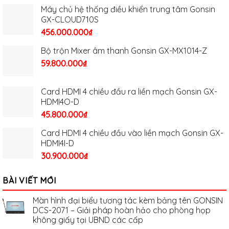
Máy chủ hệ thống điều khiển trung tâm Gonsin
GX-CLOUD710S
456.000.000
₫
Bộ trộn Mixer âm thanh Gonsin GX-MX1014-Z
59.800.000
₫
Card HDMI 4 chiều đầu ra liền mạch Gonsin GX-
HDMI4O-D
45.800.000
₫
Card HDMI 4 chiều đầu vào liền mạch Gonsin GX-
HDMI4I-D
30.900.000
₫
BÀI VIẾT MỚI
Màn hình đại biểu tương tác kèm bảng tên GONSIN
DCS-2071 – Giải pháp hoàn hảo cho phòng họp
không giấy tại UBND các cấp