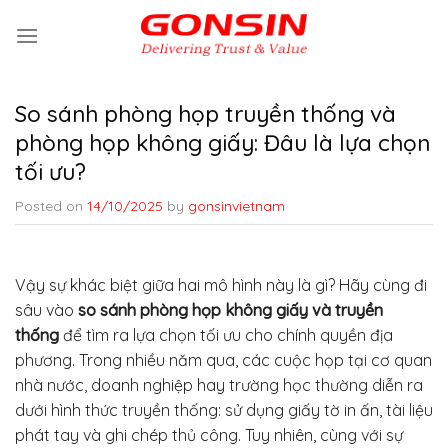
Skip
to
content
So sánh phòng họp truyền thống và
phòng họp không giấy: Đâu là lựa chọn
tối ưu?
Posted on
14/10/2025
by
gonsinvietnam
Vậy sự khác biệt giữa hai mô hình này là gì? Hãy cùng đi
sâu vào
so sánh phòng họp không giấy và truyền
thống
để tìm ra lựa chọn tối ưu cho chính quyền địa
phương. Trong nhiều năm qua, các cuộc họp tại cơ quan
nhà nước, doanh nghiệp hay trường học thường diễn ra
dưới hình thức truyền thống: sử dụng giấy tờ in ấn, tài liệu
phát tay và ghi chép thủ công. Tuy nhiên, cùng với sự