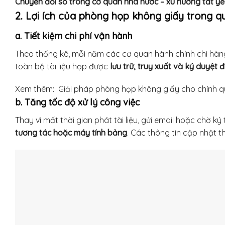
Chuyển đổi số trong cơ quan nhà nước – xu hướng tất y
2. Lợi ích của phòng họp không giấy trong qu
a. Tiết kiệm chi phí vận hành
Theo thống kê, mỗi năm các cơ quan hành chính chi hàng 
toàn bộ tài liệu họp được
lưu trữ, truy xuất và ký duyệt đ
Xem thêm:
Giải pháp phòng họp không giấy cho chính qu
b. Tăng tốc độ xử lý công việc
Thay vì mất thời gian phát tài liệu, gửi email hoặc chờ ký
tương tác hoặc máy tính bảng
. Các thông tin cập nhật t