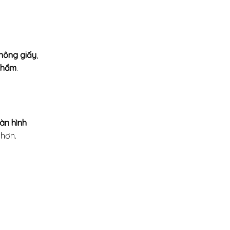
hông giấy
,
 phẩm
.
àn hình
 hơn.