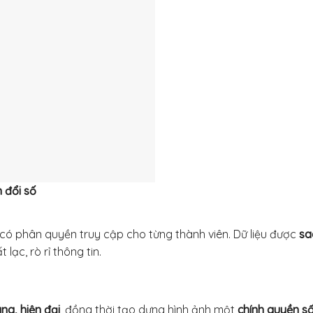
 đổi số
 có phân quyền truy cập cho từng thành viên. Dữ liệu được
sa
t lạc, rò rỉ thông tin.
ng, hiện đại
, đồng thời tạo dựng hình ảnh một
chính quyền số 