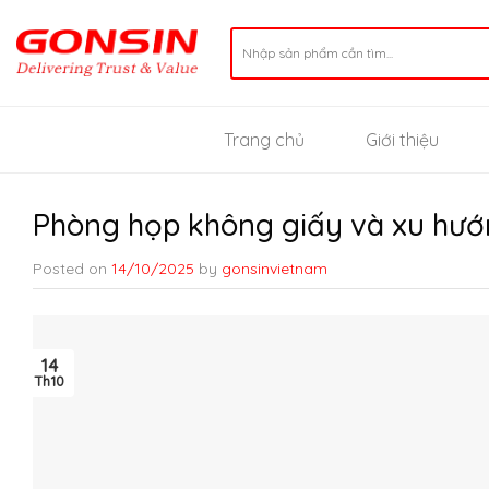
Skip
to
Search
for:
content
Trang chủ
Giới thiệu
Phòng họp không giấy và xu hướ
Posted on
14/10/2025
by
gonsinvietnam
14
Th10