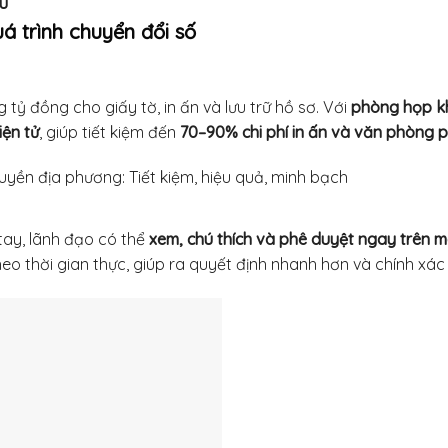
ếu
á trình chuyển đổi số
tỷ đồng cho giấy tờ, in ấn và lưu trữ hồ sơ. Với
phòng họp k
iện tử
, giúp tiết kiệm đến
70–90% chi phí in ấn và văn phòng
yền địa phương: Tiết kiệm, hiệu quả, minh bạch
 tay, lãnh đạo có thể
xem, chú thích và phê duyệt ngay trên m
heo thời gian thực, giúp ra quyết định nhanh hơn và chính xác