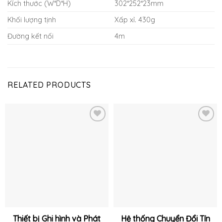
Kích thước (W*D*H)
302*252*23mm
Khối lượng tịnh
Xấp xỉ. 430g
Đường kết nối
4m
RELATED PRODUCTS
Thêm
Thêm
vào
vào
yêu
yêu
thích
thích
Thiết bị Ghi hình và Phát
Hệ thống Chuyển Đổi Tín