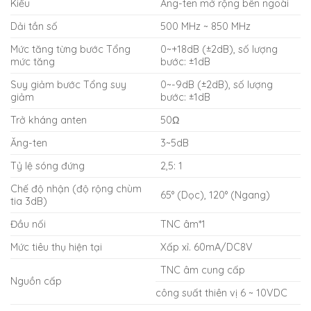
Kiểu
Ăng-ten mở rộng bên ngoài
Dải tần số
500 MHz ~ 850 MHz
Mức tăng từng bước Tổng
0~+18dB (±2dB), số lượng
mức tăng
bước: ±1dB
Suy giảm bước Tổng suy
0~-9dB (±2dB), số lượng
giảm
bước: ±1dB
Trở kháng anten
50Ω
Ăng-ten
3~5dB
Tỷ lệ sóng đứng
2,5: 1
Chế độ nhận (độ rộng chùm
65° (Dọc), 120° (Ngang)
tia 3dB)
Đầu nối
TNC âm*1
Mức tiêu thụ hiện tại
Xấp xỉ. 60mA/DC8V
TNC âm cung cấp
Nguồn cấp
công suất thiên vị 6 ~ 10VDC