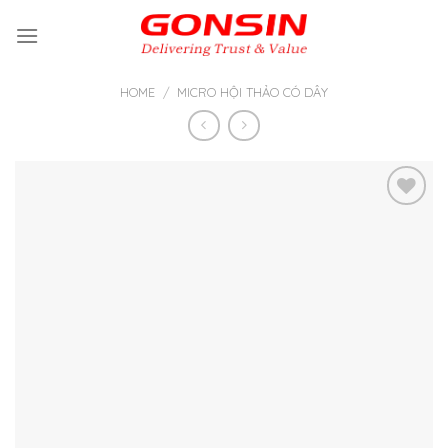
Skip
to
content
HOME
/
MICRO HỘI THẢO CÓ DÂY
Thêm
vào yêu
thích