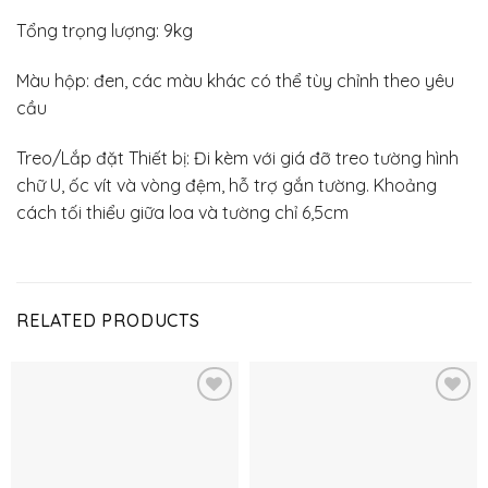
Tổng trọng lượng: 9kg
Màu hộp: đen, các màu khác có thể tùy chỉnh theo yêu
cầu
Treo/Lắp đặt Thiết bị: Đi kèm với giá đỡ treo tường hình
chữ U, ốc vít và vòng đệm, hỗ trợ gắn tường. Khoảng
cách tối thiểu giữa loa và tường chỉ 6,5cm
RELATED PRODUCTS
Thêm
Thêm
vào
vào
yêu
yêu
thích
thích