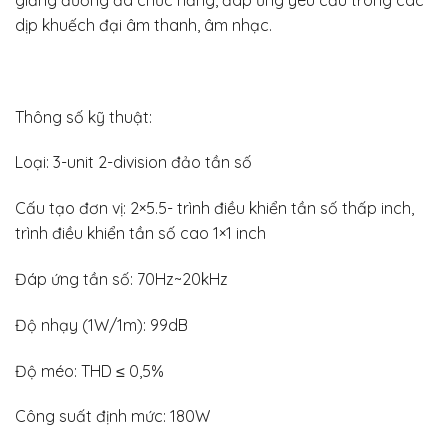
giảng đường đa chức năng, đáp ứng yêu cầu trong các
dịp khuếch đại âm thanh, âm nhạc.
Thông số kỹ thuật:
Loại: 3-unit 2-division đảo tần số
Cấu tạo đơn vị: 2×5.5- trình điều khiển tần số thấp inch,
trình điều khiển tần số cao 1×1 inch
Đáp ứng tần số: 70Hz~20kHz
Độ nhạy (1W/1m): 99dB
Độ méo: THD ≤ 0,5%
Công suất định mức: 180W