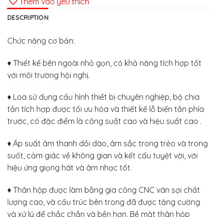
Thêm vào yêu thích
DESCRIPTION
Chức năng cơ bản:
♦ Thiết kế bên ngoài nhỏ gọn, có khả năng tích hợp tốt
với môi trường hội nghị.
♦ Loa sử dụng cấu hình thiết bị chuyên nghiệp, bộ chia
tần tích hợp được tối ưu hóa và thiết kế lỗ biến tần phía
trước, có đặc điểm là công suất cao và hiệu suất cao .
♦ Áp suất âm thanh dồi dào, âm sắc trong trẻo và trong
suốt, cảm giác về không gian và kết cấu tuyệt vời, với
hiệu ứng giọng hát và âm nhạc tốt.
♦ Thân hộp được làm bằng gia công CNC ván sợi chất
lượng cao, và cấu trúc bên trong đã được tăng cường
và xử lý để chắc chắn và bền hơn. Bề mặt thân hộp