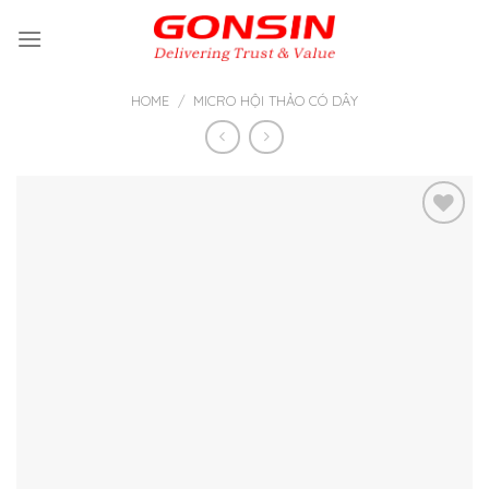
Skip
to
content
HOME
/
MICRO HỘI THẢO CÓ DÂY
Thêm
vào yêu
thích