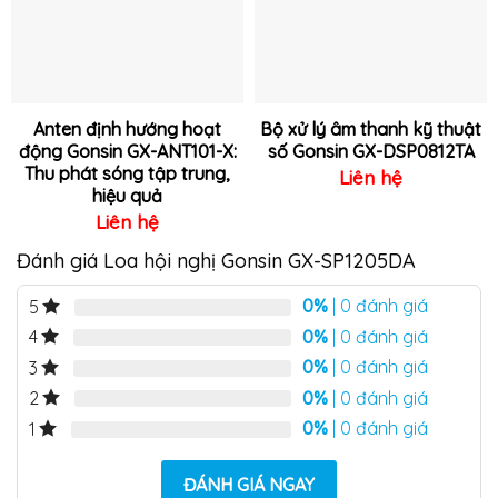
Anten định hướng hoạt
Bộ xử lý âm thanh kỹ thuật
động Gonsin GX-ANT101-X:
số Gonsin GX-DSP0812TA
Thu phát sóng tập trung,
Liên hệ
hiệu quả
Liên hệ
Đánh giá Loa hội nghị Gonsin GX-SP1205DA
0%
| 0 đánh giá
5
0%
| 0 đánh giá
4
0%
| 0 đánh giá
3
0%
| 0 đánh giá
2
0%
| 0 đánh giá
1
ĐÁNH GIÁ NGAY