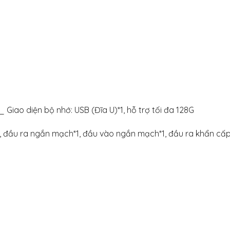
Giao diện bộ nhớ: USB (Đĩa U)*1, hỗ trợ tối đa 128G
, đầu ra ngắn mạch*1, đầu vào ngắn mạch*1, đầu ra khẩn cấp*