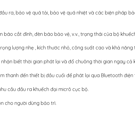
đầu ra, bảo vệ quá tải, bảo vệ quá nhiệt và các biện pháp 
 báo cắt đỉnh, đèn báo bảo vệ, v.v., trạng thái của bộ khuếc
trọng lượng nhẹ , kích thước nhỏ, công suất cao và khả năng 
nhận biết thời gian phát lại và đổ chuông thời gian ngay cả k
thanh đến thiết bị đầu cuối để phát lại qua Bluetooth điện 
hu cầu đầu ra khuếch đại micrô cục bộ.
ện cho người dùng bảo trì.