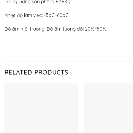
Trọng lượng sản phẩm: 8,48Kg
Nhiệt độ làm việc: -5oC~60oC
Độ ẩm môi trường: Độ ẩm tương đối 20%~80%
RELATED PRODUCTS
Thêm
vào
yêu
thích