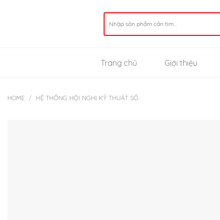
Skip
to
Search
for:
content
Trang chủ
Giới thiệu
HOME
/
HỆ THỐNG HỘI NGHỊ KỸ THUẬT SỐ