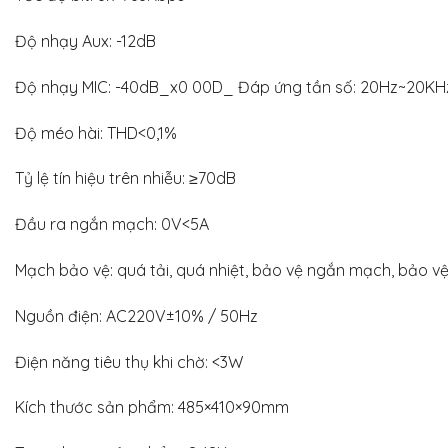
Độ nhạy Aux: -12dB
Độ nhạy MIC: -40dB_x0 00D_ Đáp ứng tần số: 20Hz~20KH
Độ méo hài: THD<0,1%
Tỷ lệ tín hiệu trên nhiễu: ≥70dB
Đầu ra ngắn mạch: 0V<5A
Mạch bảo vệ: quá tải, quá nhiệt, bảo vệ ngắn mạch, bảo v
Nguồn điện: AC220V±10% / 50Hz
Điện năng tiêu thụ khi chờ: <3W
Kích thước sản phẩm: 485×410×90mm