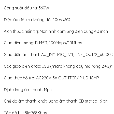
Công suất đầu ra: 360W
Điện áp đầu ra không đổi: 100V±5%
Kích thước hiển thị: Màn hình cảm ứng điện dung 4,3 inch
Giao diện mạng: RJ45*1, 100Mbps/10Mbps
Giao diện âm thanh:AU_IN*1, MIC_IN*1, LINE_OUT*2_x0 00D_ 
Các giao diện khác: USB (micrô không dây mở rộng 2.4G)*1
Giao thức hỗ trợ: AC220V 5A OUT*1TCP/IP, UD, IGMP
Định dạng âm thanh: Mp3
Chế độ âm thanh: chất lượng âm thanh CD stereo 16 bit
Tốc độ bit: 8k~768Kbps