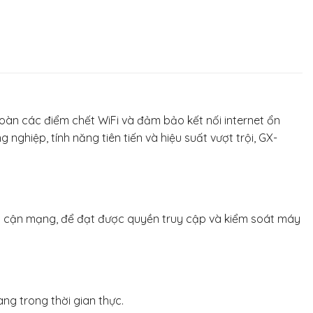
oàn các điểm chết WiFi và đảm bảo kết nối internet ổn
 nghiệp, tính năng tiên tiến và hiệu suất vượt trội, GX-
iếp cận mạng, để đạt được quyền truy cập và kiểm soát máy
g trong thời gian thực.