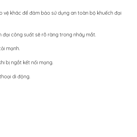
bảo vệ khác để đảm bảo sử dụng an toàn bộ khuếch đại
h đại công suất sẽ rõ ràng trong nháy mắt.
tải mạnh.
hi bị ngắt kết nối mạng.
thoại di động.