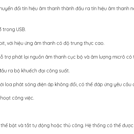
yển đổi tín hiệu âm thanh thành đầu ra tín hiệu âm thanh nổ
3 trong USB.
it, với hiệu ứng âm thanh có độ trung thực cao.
ỗ trợ phát lại nguồn âm thanh cục bộ và âm lượng micrô có t
đầu ra bộ khuếch đại công suất.
ới loa phát sóng điện áp không đổi, có thể đáp ứng yêu cầu 
 hoạt công việc.
thể bật và tắt tự động hoặc thủ công. Hệ thống có thể được 