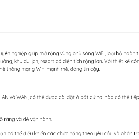
uyên nghiệp giúp mở rộng vùng phủ sóng WiFi, loại bỏ hoàn t
g, khu du lịch, resort có diện tích rộng lớn. Với thiết kế công
hệ thống mạng WiFi mạnh mẽ, đáng tin cậy.
g LAN và WAN, có thể được cài đặt ở bất cứ nơi nào có thể t
rõ ràng và dễ vận hành.
 có thể điều khiển các chức năng theo yêu cầu và phân tran