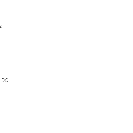
z
ệ DC