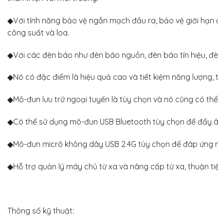
◆Với tính năng bảo vệ ngắn mạch đầu ra, bảo vệ giới hạn 
công suất và loa.
◆Với các đèn báo như đèn báo nguồn, đèn báo tín hiệu, đèn
◆Nó có đặc điểm là hiệu quả cao và tiết kiệm năng lượng, 
◆Mô-đun lưu trữ ngoại tuyến là tùy chọn và nó cũng có thể 
◆Có thể sử dụng mô-đun USB Bluetooth tùy chọn để đẩy âm 
◆Mô-đun micrô không dây USB 2.4G tùy chọn để đáp ứng n
◆Hỗ trợ quản lý máy chủ từ xa và nâng cấp từ xa, thuận ti
Thông số kỹ thuật: