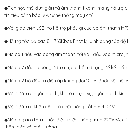
◆Tích hợp mô-đun giải mã âm thanh 1 kênh, mạng hỗ trợ chu
tín hiệu cảnh báo, v.v. từ hệ thống máy chủ.
◆Với giao diện USB, nó hỗ trợ phát lại cục bộ âm thanh MP
◆Hỗ trợ tốc độ cao 8 ~ 768Kbps Phát lại định dạng tốc độ b
◆Nó có 1 đầu vào dòng âm thanh nổi và 1 đầu vào micrô, h
◆Nó có 2 đầu ra dòng đơn âm, có thể mở rộng để kết nối 
◆Nó có 2 bộ đầu ra điện áp không đổi 100V, được kết nối v
◆Với 1 đầu ra ngắn mạch, khi có nhiệm vụ, ngắn mạch kích
◆Với 1 đầu ra khẩn cấp, có chức năng cắt mạnh 24V.
◆Nó có giao diện nguồn điều khiển thông minh 220V5A, có 
thân thiện với môi trường.