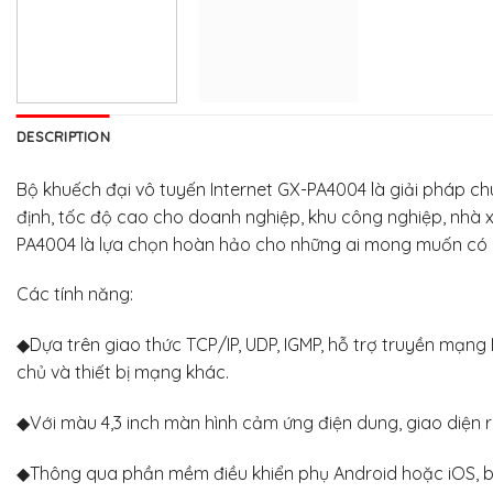
DESCRIPTION
Bộ khuếch đại vô tuyến Internet GX-PA4004 là giải pháp ch
định, tốc độ cao cho doanh nghiệp, khu công nghiệp, nhà xưởn
PA4004 là lựa chọn hoàn hảo cho những ai mong muốn có 
Các tính năng:
◆Dựa trên giao thức TCP/IP, UDP, IGMP, hỗ trợ truyền mạn
chủ và thiết bị mạng khác.
◆Với màu 4,3 inch màn hình cảm ứng điện dung, giao diện 
◆Thông qua phần mềm điều khiển phụ Android hoặc iOS, bạn