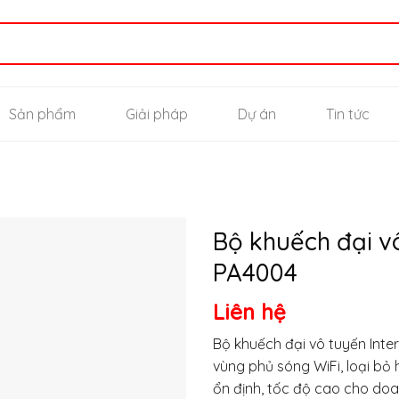
Sản phẩm
Giải pháp
Dự án
Tin tức
Bộ khuếch đại v
PA4004
Thêm
Liên hệ
vào
yêu
thích
Bộ khuếch đại vô tuyến Inte
vùng phủ sóng WiFi, loại bỏ
ổn định, tốc độ cao cho doan