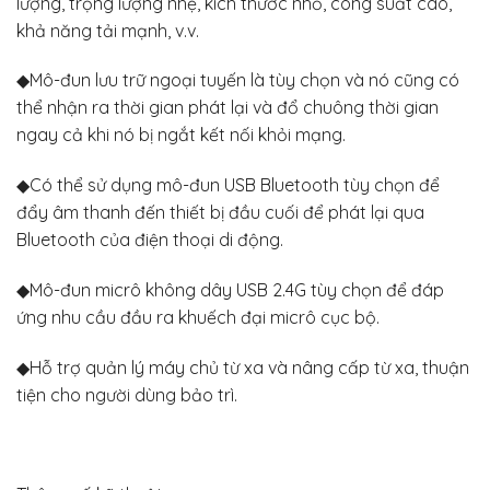
lượng, trọng lượng nhẹ, kích thước nhỏ, công suất cao,
khả năng tải mạnh, v.v.
◆Mô-đun lưu trữ ngoại tuyến là tùy chọn và nó cũng có
thể nhận ra thời gian phát lại và đổ chuông thời gian
ngay cả khi nó bị ngắt kết nối khỏi mạng.
◆Có thể sử dụng mô-đun USB Bluetooth tùy chọn để
đẩy âm thanh đến thiết bị đầu cuối để phát lại qua
Bluetooth của điện thoại di động.
◆Mô-đun micrô không dây USB 2.4G tùy chọn để đáp
ứng nhu cầu đầu ra khuếch đại micrô cục bộ.
◆Hỗ trợ quản lý máy chủ từ xa và nâng cấp từ xa, thuận
tiện cho người dùng bảo trì.