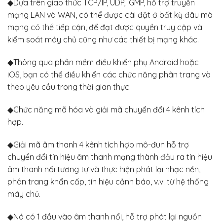
◆Dựa trên giao thức TCP/IP, UDP, IGMP, hỗ trợ truyền
mạng LAN và WAN, có thể được cài đặt ở bất kỳ đâu mà
mạng có thể tiếp cận, để đạt được quyền truy cập và
kiểm soát máy chủ cũng như các thiết bị mạng khác.
◆Thông qua phần mềm điều khiển phụ Android hoặc
iOS, bạn có thể điều khiển các chức năng phân trang và
theo yêu cầu trong thời gian thực.
◆Chức năng mã hóa và giải mã chuyển đổi 4 kênh tích
hợp.
◆Giải mã âm thanh 4 kênh tích hợp mô-đun hỗ trợ
chuyển đổi tín hiệu âm thanh mạng thành đầu ra tín hiệu
âm thanh nổi tương tự và thực hiện phát lại nhạc nền,
phân trang khẩn cấp, tín hiệu cảnh báo, v.v. từ hệ thống
máy chủ.
◆Nó có 1 đầu vào âm thanh nổi, hỗ trợ phát lại nguồn