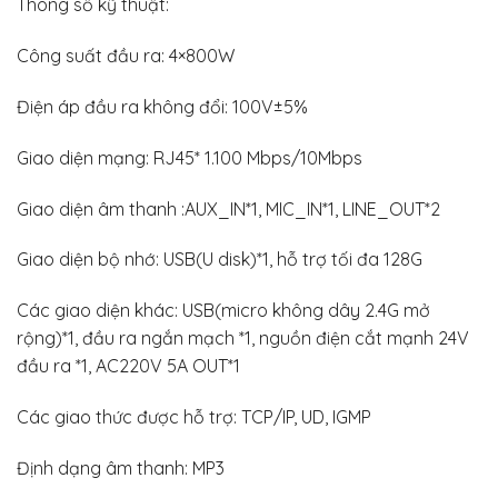
Thông số kỹ thuật:
Công suất đầu ra: 4×800W
Điện áp đầu ra không đổi: 100V±5%
Giao diện mạng: RJ45* 1.100 Mbps/10Mbps
Giao diện âm thanh :AUX_IN*1, MIC_IN*1, LINE_OUT*2
Giao diện bộ nhớ: USB(U disk)*1, hỗ trợ tối đa 128G
Các giao diện khác: USB(micro không dây 2.4G mở
rộng)*1, đầu ra ngắn mạch *1, nguồn điện cắt mạnh 24V
đầu ra *1, AC220V 5A OUT*1
Các giao thức được hỗ trợ: TCP/IP, UD, IGMP
Định dạng âm thanh: MP3