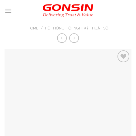
Skip
to
content
HOME
/
HỆ THỐNG HỘI NGHỊ KỸ THUẬT SỐ
Thêm
vào yêu
thích