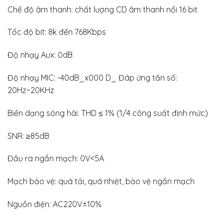
Chế độ âm thanh: chất lượng CD âm thanh nổi 16 bit
Tốc độ bit: 8k đến 768Kbps
Độ nhạy Aux: 0dB
Độ nhạy MIC: -40dB_x000 D_ Đáp ứng tần số:
20Hz~20KHz
Biến dạng sóng hài: THD ≤ 1% (1/4 công suất định mức)
SNR: ≥85dB
Đầu ra ngắn mạch: 0V<5A
Mạch bảo vệ: quá tải, quá nhiệt, bảo vệ ngắn mạch
Nguồn điện: AC220V±10%