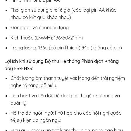
Thời gian sử dụng pin: 16 giờ (các loại pin AA khác
nhau có kết quả khác nhau)
Đóng gói: vỏ nhôm di động
Kích thước (L×W×H): 136×50×21mm
Trọng lượng: 136g (có pin lithium) 94g (không có pin)
Lợi ích khi sử dụng Bộ thu Hệ thống Phiên dịch Không
dây FS-FHSS:
Chất lượng âm thanh tuyệt vời: Mang đến trải nghiệm
nghe rõ ràng, dễ hiểu.
Linh hoạt và tiện lợi: Dễ dàng di chuyển, sử dụng và
quản lý.
Hỗ trợ đa ngôn ngữ: Phù hợp cho các hội nghị quốc
tế, sự kiện đa ngôn ngữ.
Hiệu quả cao: Giúp tiết kiệm thời gian, nâng cao hiệu