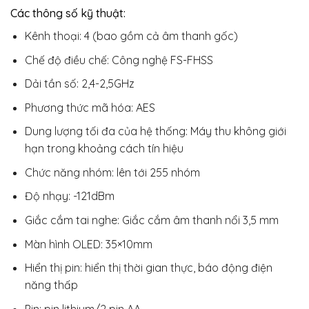
Các thông số kỹ thuật:
Kênh thoại: 4 (bao gồm cả âm thanh gốc)
Chế độ điều chế: Công nghệ FS-FHSS
Dải tần số: 2,4-2,5GHz
Phương thức mã hóa: AES
Dung lượng tối đa của hệ thống: Máy thu không giới
hạn trong khoảng cách tín hiệu
Chức năng nhóm: lên tới 255 nhóm
Độ nhạy: -121dBm
Giắc cắm tai nghe: Giắc cắm âm thanh nổi 3,5 mm
Màn hình OLED: 35×10mm
Hiển thị pin: hiển thị thời gian thực, báo động điện
năng thấp
Pin: pin lithium/2 pin AA