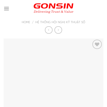
Skip
to
content
HOME
/
HỆ THỐNG HỘI NGHỊ KỸ THUẬT SỐ
Thêm
vào yêu
thích