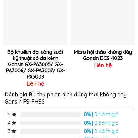
Thêm
Thêm
vào
vào
yêu
yêu
thích
thích
Bộ khuếch đại công suất
Micro hội thảo không dây
kỹ thuật số đa kênh
Gonsin DCS -1023
Gonsin GX-PA3005/ GX-
Liên hệ
PA3006/ GX-PA3007/ GX-
PA3008
Liên hệ
Đánh giá Bộ thu phiên dịch đồng thời không dây
Gonsin FS-FHSS
0%
| 0 đánh giá
5
0%
| 0 đánh giá
4
0%
| 0 đánh giá
3