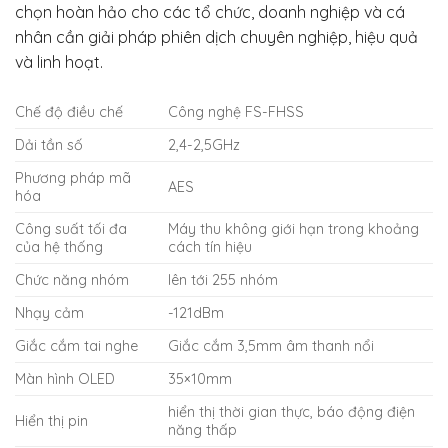
chọn hoàn hảo cho các tổ chức, doanh nghiệp và cá
nhân cần giải pháp phiên dịch chuyên nghiệp, hiệu quả
và linh hoạt.
Chế độ điều chế
Công nghệ FS-FHSS
Dải tần số
2,4-2,5GHz
Phương pháp mã
AES
hóa
Công suất tối đa
Máy thu không giới hạn trong khoảng
của hệ thống
cách tín hiệu
Chức năng nhóm
lên tới 255 nhóm
Nhạy cảm
-121dBm
Giắc cắm tai nghe
Giắc cắm 3,5mm âm thanh nổi
Màn hình OLED
35×10mm
hiển thị thời gian thực, báo động điện
Hiển thị pin
năng thấp