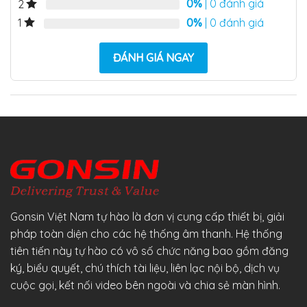
0%
| 0 đánh giá
2
0%
| 0 đánh giá
1
ĐÁNH GIÁ NGAY
Gonsin Việt Nam tự hào là đơn vị cung cấp thiết bị, giải
pháp toàn diện cho các hệ thống âm thanh. Hệ thống
tiên tiến này tự hào có vô số chức năng bao gồm đăng
ký, biểu quyết, chú thích tài liệu, liên lạc nội bộ, dịch vụ
cuộc gọi, kết nối video bên ngoài và chia sẻ màn hình.