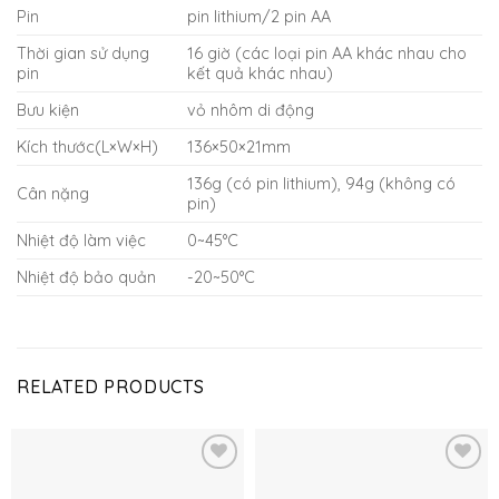
Pin
pin lithium/2 pin AA
Thời gian sử dụng
16 giờ (các loại pin AA khác nhau cho
pin
kết quả khác nhau)
Bưu kiện
vỏ nhôm di động
Kích thước(L×W×H)
136×50×21mm
136g (có pin lithium), 94g (không có
Cân nặng
pin)
Nhiệt độ làm việc
0~45°C
Nhiệt độ bảo quản
-20~50°C
RELATED PRODUCTS