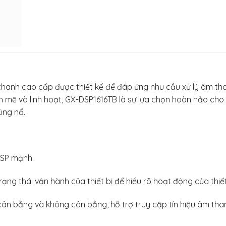
m thanh cao cấp được thiết kế để đáp ứng nhu cầu xử lý âm 
nh mẽ và linh hoạt, GX-DSP1616TB là sự lựa chọn hoàn hảo cho 
ùng nổ.
DSP mạnh.
ng thái vận hành của thiết bị để hiểu rõ hoạt động của thiết
cân bằng và không cân bằng, hỗ trợ truy cập tín hiệu âm th