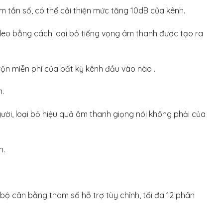
iểm tần số, có thể cải thiện mức tăng 10dB của kênh.
ideo bằng cách loại bỏ tiếng vọng âm thanh được tạo ra
rộn miễn phí của bất kỳ kênh đầu vào nào .
n.
ười, loại bỏ hiệu quả âm thanh giọng nói không phải của
h.
ộ cân bằng tham số hỗ trợ tùy chỉnh, tối đa 12 phân