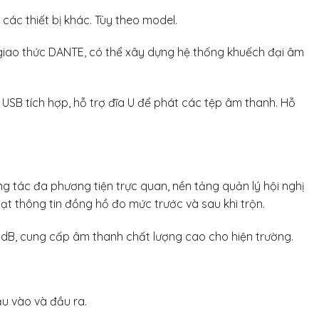
các thiết bị khác. Tùy theo model.
i giao thức DANTE, có thể xây dựng hệ thống khuếch đại âm
t USB tích hợp, hỗ trợ đĩa U để phát các tệp âm thanh. Hỗ
ng tác đa phương tiện trực quan, nền tảng quản lý hội nghị
oạt thông tin đồng hồ đo mức trước và sau khi trộn.
8dB, cung cấp âm thanh chất lượng cao cho hiện trường.
ầu vào và đầu ra.