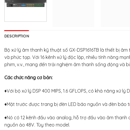
DESCRIPTION
Bộ xử lý âm thanh kỹ thuật số GX-DSP1616TB là thiết bị â
và phức tạp. Với 16 kênh xử lý độc lập, nhiều tính năng mạ
phim, v.v., mang đến trải nghiệm âm thanh sống động và b
Các chức năng cơ bản:
♦Với bộ xử lý DSP 400 MIPS, 1.6 GFLOPS, có khả năng xử lý 
♦Mặt trước được trang bị đèn LED báo nguồn và đèn báo trạ
♦Nó có 12 kênh đầu vào analog, hỗ trợ đầu vào âm thanh 
nguồn ảo 48V. Tùy theo model.