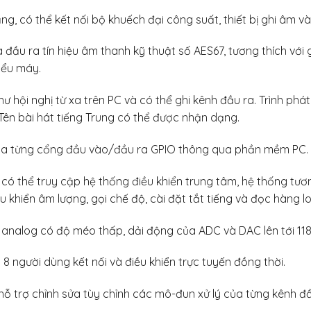
, có thể kết nối bộ khuếch đại công suất, thiết bị ghi âm và 
à đầu ra tín hiệu âm thanh kỹ thuật số AES67, tương thích vớ
iểu máy.
ư hội nghị từ xa trên PC và có thể ghi kênh đầu ra. Trình phá
Tên bài hát tiếng Trung có thể được nhận dạng.
của từng cổng đầu vào/đầu ra GPIO thông qua phần mềm PC.
 có thể truy cập hệ thống điều khiển trung tâm, hệ thống tươ
u khiển âm lượng, gọi chế độ, cài đặt tắt tiếng và đọc hàng l
 analog có độ méo thấp, dải động của ADC và DAC lên tới 11
8 người dùng kết nối và điều khiển trực tuyến đồng thời.
 hỗ trợ chỉnh sửa tùy chỉnh các mô-đun xử lý của từng kênh đ