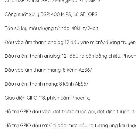
Chip DSP: ADI SHARC 21489@450 MHz SIMD
Công suất xử lý DSP: 400 MIPS, 1.6 GFLOPS
Tần số lấy mẫu/lượng tử hóa: 48kHz/24bit
Đầu vào âm thanh analog 12 đầu vào micrô/đường truyền
Đầu ra âm thanh analog: 12 -đầu ra cân bằng chiều, Phoen
Đầu vào âm thanh mạng: 8 kênh AES67
Đầu ra âm thanh mạng: 8 kênh AES67
Giao diện GIPO “”8, phích cắm Phoenix,
Hỗ trợ GPIO đầu vào: đặt trước cuộc gọi, đặt định tuyến, đi
Hỗ trợ GPIO đầu ra: Chỉ báo mức đầu ra tương ứng khi được 