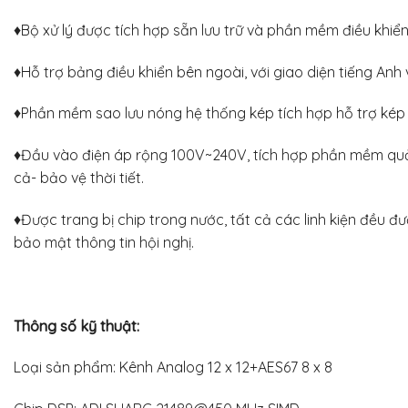
♦Bộ xử lý được tích hợp sẵn lưu trữ và phần mềm điều khiển
♦Hỗ trợ bảng điều khiển bên ngoài, với giao diện tiếng Anh 
♦Phần mềm sao lưu nóng hệ thống kép tích hợp hỗ trợ kép
♦Đầu vào điện áp rộng 100V~240V, tích hợp phần mềm quản lý
cả- bảo vệ thời tiết.
♦Được trang bị chip trong nước, tất cả các linh kiện đều 
bảo mật thông tin hội nghị.
Thông số kỹ thuật:
Loại sản phẩm: Kênh Analog 12 x 12+AES67 8 x 8