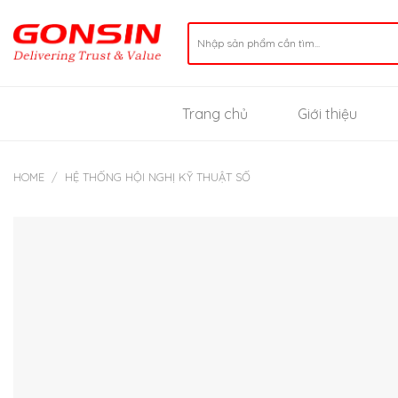
Skip
to
Search
for:
content
Trang chủ
Giới thiệu
HOME
/
HỆ THỐNG HỘI NGHỊ KỸ THUẬT SỐ