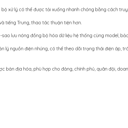
 bộ xử lý có thể được tải xuống nhanh chóng bằng cách truy c
và tiếng Trung, thao tác thuận tiện hơn.
 -sao lưu nóng đồng bộ hóa dữ liệu hệ thống cùng model, bả
 nguồn điện nhúng, có thể theo dõi trạng thái điện áp, tránh
được bản địa hóa, phù hợp cho đảng, chính phủ, quân đội, do