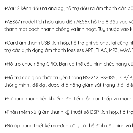
♦Với 12 kênh đầu ra analog, hỗ trợ đầu ra âm thanh cân bằng
♦AES67 model tích hợp giao diện AES67, hỗ trợ 8 đầu vào v
thanh một cách nhanh chóng và linh hoạt. Tùy thuộc vào k
♦Card âm thanh USB tích hợp, hỗ trợ ghi và phát lại cũng nh
trợ các định dạng âm thanh lossless APE, FLAC, MP3, WAV. 
♦Hỗ trợ chức năng GPIO. Bạn có thể cấu hình chức năng 
♦Hỗ trợ các giao thức truyền thông RS-232, RS-485, TCP/IP,
thông minh , để đạt được khả năng giám sát trạng thái, điề
♦Sử dụng mạch tiền khuếch đại tiếng ồn cực thấp và mạch
♦Phần mềm xử lý âm thanh kỹ thuật số DSP tích hợp, hỗ trợ 
♦Nó áp dụng thiết kế mô-đun xử lý có thể định cấu hình và