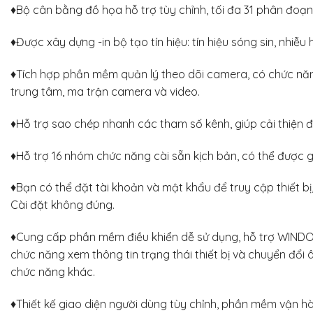
♦Bộ cân bằng đồ họa hỗ trợ tùy chỉnh, tối đa 31 phân đoạn
♦Được xây dựng -in bộ tạo tín hiệu: tín hiệu sóng sin, nhiễu 
♦Tích hợp phần mềm quản lý theo dõi camera, có chức năn
trung tâm, ma trận camera và video.
♦Hỗ trợ sao chép nhanh các tham số kênh, giúp cải thiện 
♦Hỗ trợ 16 nhóm chức năng cài sẵn kịch bản, có thể được g
♦Bạn có thể đặt tài khoản và mật khẩu để truy cập thiết b
Cài đặt không đúng.
♦Cung cấp phần mềm điều khiển dễ sử dụng, hỗ trợ WINDOW
chức năng xem thông tin trạng thái thiết bị và chuyển đổi
chức năng khác.
♦Thiết kế giao diện người dùng tùy chỉnh, phần mềm vận h