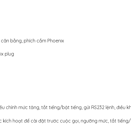
 cân bằng, phích cắm Phoenix
ix plug
ều chỉnh mức tăng, tắt tiếng/bật tiếng, gửi RS232 lệnh, điều k
kích hoạt để cài đặt trước cuộc gọi, ngưỡng mức, tắt tiếng/b