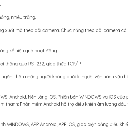
.
hồng, nhiễu trắng.
g xuất mã theo dõi camera. Chức năng theo dõi camera có th
đáng kể hiệu quả hoạt động.
ọi thông qua RS -232, giao thức TCP/IP.
ị, ngăn chặn những người không phải là người vận hành vận h
S, Android, Nền tảng iOS; Phiên bản WINDOWS và iOS của ph
 âm thanh; Phần mềm Android hỗ trợ điều khiển âm lượng đầu v
ành WINDOWS, APP Android, APP iOS, giao diện bảng điều khiể