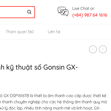
Live Chat or:
(+84) 987 64 1616
Tham quan 360
Liên hệ
nh kỹ thuật số Gonsin GX-
số GX-DSP1616TB là thiết bị âm thanh cao cấp được thiết kế
m thanh chuyên nghiệp cho các hệ thống âm thanh quy mô
 xử lý độc lập, nhiều tính năng mạnh mẽ và linh hoạt, GX-