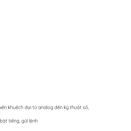
hiển khuếch đại từ analog đến kỹ thuật số,
ật tiếng, gửi lệnh