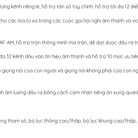
ừng kênh riêng lẻ, hỗ trợ tần số tùy chỉnh, hỗ trợ tối đa 12 đ
cho các loa từ xa trong các cuộc gọi hội nghị âm thanh và v
AF-AM, hỗ trợ trộn thông minh ma trận, để đạt được đầu ra t
 đa 32 kênh đầu vào tín hiệu âm thanh và hỗ trợ 10 mức ưu tiê
a giọng nói của con người và giọng nói không phải của con ng
hỉnh âm lượng đầu ra bằng cách cảm nhận tiếng ồn xung quan
g tham số, bộ lọc thông cao/thấp, bộ lọc khung cao/thấp, b