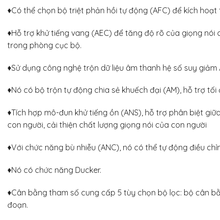
♦Có thể chọn bộ triệt phản hồi tự động (AFC) để kích hoạt t
♦Hỗ trợ khử tiếng vang (AEC) để tăng độ rõ của giọng nói 
trong phòng cục bộ.
♦Sử dụng công nghệ trộn dữ liệu âm thanh hệ số suy giảm 
♦Nó có bộ trộn tự động chia sẻ khuếch đại (AM), hỗ trợ tối
♦Tích hợp mô-đun khử tiếng ồn (ANS), hỗ trợ phân biệt giữ
con người, cải thiện chất lượng giọng nói của con người
♦Với chức năng bù nhiễu (ANC), nó có thể tự động điều c
♦Nó có chức năng Ducker.
♦Cân bằng tham số cung cấp 5 tùy chọn bộ lọc: bộ cân bằn
đoạn.