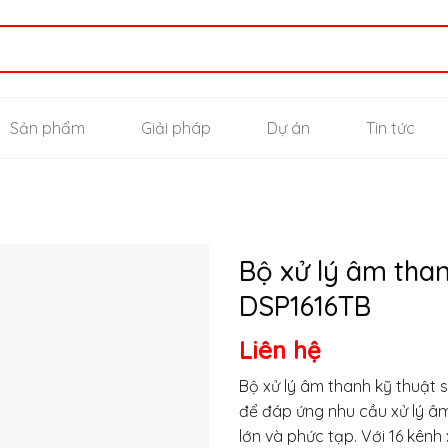
Sản phẩm
Giải pháp
Dự án
Tin tức
Bộ xử lý âm tha
DSP1616TB
Thêm
Liên hệ
vào yêu
thích
Bộ xử lý âm thanh kỹ thuật 
để đáp ứng nhu cầu xử lý â
lớn và phức tạp. Với 16 kênh