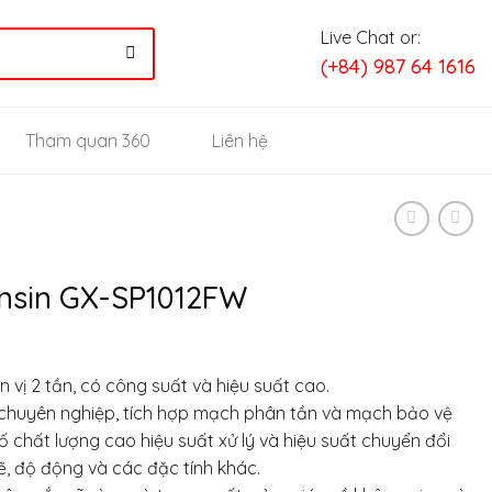
Live Chat or:
(+84) 987 64 1616
Tham quan 360
Liên hệ
onsin GX-SP1012FW
n vị 2 tần, có công suất và hiệu suất cao.
 chuyên nghiệp, tích hợp mạch phân tần và mạch bảo vệ
ố chất lượng cao hiệu suất xử lý và hiệu suất chuyển đổi
, độ động và các đặc tính khác.