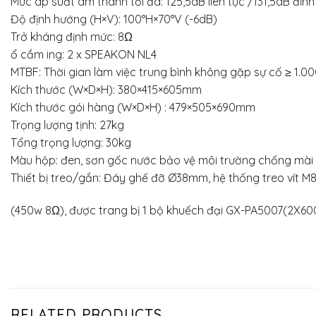
Mức áp suất âm thanh tối đa: 125,5dB liên tục /131,5dB đỉnh
Độ định hướng (H×V): 100°H×70°V (-6dB)
Trở kháng định mức: 8Ω
ổ cắm ing: 2 x SPEAKON NL4
MTBF: Thời gian làm việc trung bình không gặp sự cố ≥ 1.0
Kích thước (W×D×H): 380×415×605mm
Kích thước gói hàng (W×D×H) : 479×505×690mm
Trọng lượng tịnh: 27kg
Tổng trọng lượng: 30kg
Màu hộp: đen, sơn gốc nước bảo vệ môi trường chống mà
Thiết bị treo/gắn: Đáy ghế đỡ Ø38mm, hệ thống treo vít M8
(450w 8Ω), được trang bị 1 bộ khuếch đại GX-PA5007(2X60
RELATED PRODUCTS