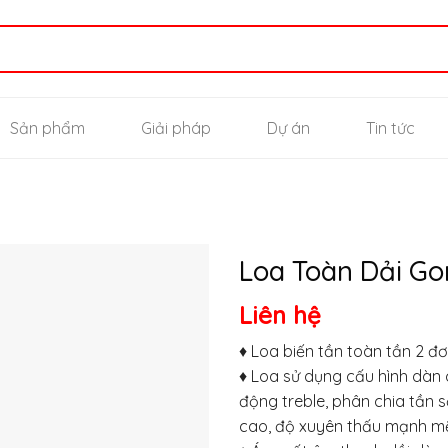
Sản phẩm
Giải pháp
Dự án
Tin tức
Loa Toàn Dải G
Liên hệ
Thêm
vào
♦ Loa biến tần toàn tần 2 đơ
yêu
♦ Loa sử dụng cấu hình dàn
thích
động treble, phân chia tần s
cao, độ xuyên thấu mạnh mẽ