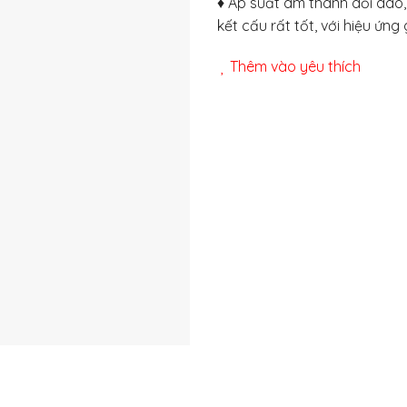
♦ Áp suất âm thanh dồi dào,
kết cấu rất tốt, với hiệu ứng
Thêm vào yêu thích