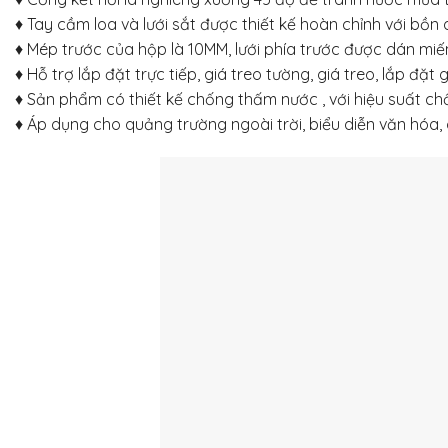
♦ Tay cầm loa và lưới sắt được thiết kế hoàn chỉnh với bồn
♦ Mép trước của hộp là 10MM, lưới phía trước được dán mi
♦ Hỗ trợ lắp đặt trực tiếp, giá treo tường, giá treo, lắp đặt 
♦ Sản phẩm có thiết kế chống thấm nước , với hiệu suất chốn
♦ Áp dụng cho quảng trường ngoài trời, biểu diễn văn hóa, c