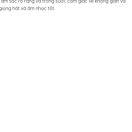
 âm sắc rõ ràng và trong suốt, cảm giác về không gian và
 giọng hát và âm nhạc tốt.