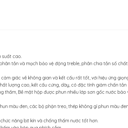
u suất cao.
hân tần và mạch bảo vệ động treble, phân chia tần số chất l
cảm giác về không gian và kết cấu rất tốt, với hiệu ứng giọn
 lượng cao, kết cấu cứng, dày, có đặc tính giảm chấn tần số
ng thấm, Bề mặt hộp được phun nhiều lớp sơn gốc nước bảo
 phun màu đen, các bộ phận treo, thép không gỉ phun màu đen
chức năng bịt kín và chống thấm nước tốt hơn.
 thấm vào hộp qua phích cắm.