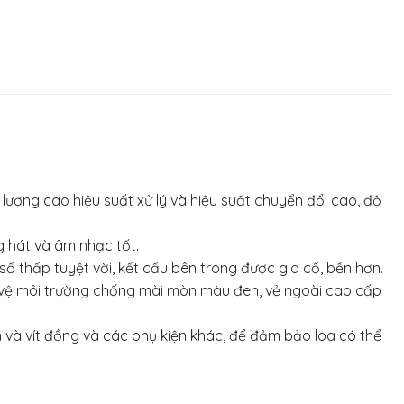
ượng cao hiệu suất xử lý và hiệu suất chuyển đổi cao, độ
g hát và âm nhạc tốt.
 thấp tuyệt vời, kết cấu bên trong được gia cố, bền hơn.
 vệ môi trường chống mài mòn màu đen, vẻ ngoài cao cấp
 và vít đồng và các phụ kiện khác, để đảm bảo loa có thể