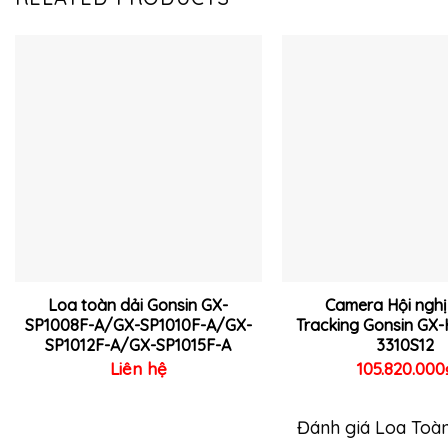
Thêm
vào
yêu
thích
Loa toàn dải Gonsin GX-
Camera Hội nghị
SP1008F-A/GX-SP1010F-A/GX-
Tracking Gonsin GX
SP1012F-A/GX-SP1015F-A
3310S12
Liên hệ
105.820.000
Đánh giá Loa Toà