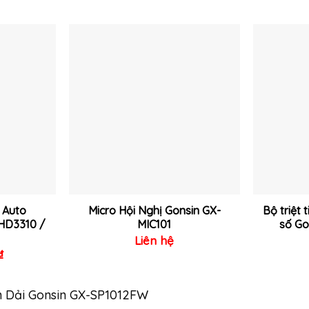
Thêm
Thêm
vào
vào
yêu
yêu
thích
thích
 Auto
Micro Hội Nghị Gonsin GX-
Bộ triệt 
-HD3310 /
MIC101
số G
Liên hệ
₫
n Dải Gonsin GX-SP1012FW