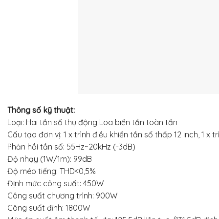
Thông số kỹ thuật:
Loại: Hai tần số thụ động Loa biến tần toàn tần
Cấu tạo đơn vị: 1 x trình điều khiển tần số thấp 12 inch, 1 x t
Phản hồi tần số: 55Hz~20kHz (-3dB)
Độ nhạy (1W/1m): 99dB
Độ méo tiếng: THD<0,5%
Định mức công suất: 450W
Công suất chương trình: 900W
Công suất đỉnh: 1800W