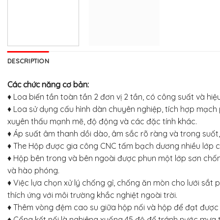
DESCRIPTION
Các chức năng cơ bản:
♦ Loa biến tần toàn tần 2 đơn vị 2 tần, có công suất và hiệ
♦ Loa sử dụng cấu hình dàn chuyên nghiệp, tích hợp mạch p
xuyên thấu mạnh mẽ, độ động và các đặc tính khác.
♦ Áp suất âm thanh dồi dào, âm sắc rõ ràng và trong suốt, 
♦ The Hộp được gia công CNC tấm bạch dương nhiều lớp chất
♦ Hộp bên trong và bên ngoài được phun một lớp sơn chố
và hào phóng.
♦ Việc lựa chọn xử lý chống gỉ, chống ăn mòn cho lưới sắt
thích ứng với môi trường khắc nghiệt ngoài trời.
♦ Thêm vòng đệm cao su giữa hộp nối và hộp để đạt được 
♦ Cổng kết nối là nghiêng xuống 45 độ để tránh nước mưa