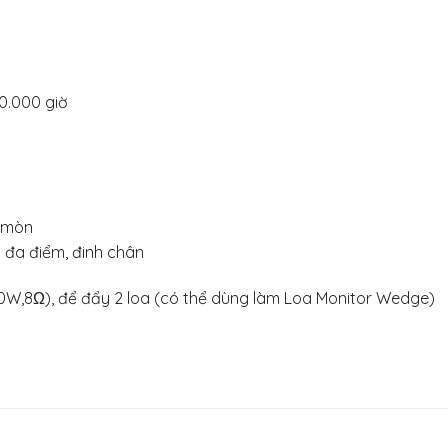
00.000 giờ
i mòn
 đa điểm, đinh chân
0W,8Ω), để đẩy 2 loa (có thể dùng làm Loa Monitor Wedge)