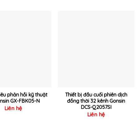
Thêm
Thêm
vào
vào
yêu
yêu
thích
thích
tiêu phản hồi kỹ thuật
Thiết bị đầu cuối phiên dịch
onsin GX-FBK05-N
đồng thời 32 kênh Gonsin
DCS-Q2057SI
Liên hệ
Liên hệ