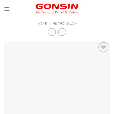
Skip
to
content
HOME
/
HỆ THỐNG LOA
Thêm
vào yêu
thích