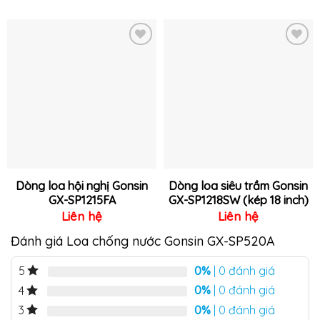
Thêm
Thêm
vào
vào
yêu
yêu
thích
thích
Dòng loa hội nghị Gonsin
Dòng loa siêu trầm Gonsin
GX-SP1215FA
GX-SP1218SW (kép 18 inch)
Liên hệ
Liên hệ
Đánh giá Loa chống nước Gonsin GX-SP520A
0%
| 0 đánh giá
5
0%
| 0 đánh giá
4
0%
| 0 đánh giá
3