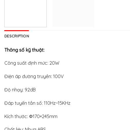
DESCRIPTION
Thông số kỹ thuật:
Công suất định mức: 20W
Điện áp đường truyền: 100V
Độ nhạy: 92dB
Đáp tuyến tần số: 110Hz~15KHz
Kích thước: Φ170×245mm
Chất liệu: Nhựa ABS