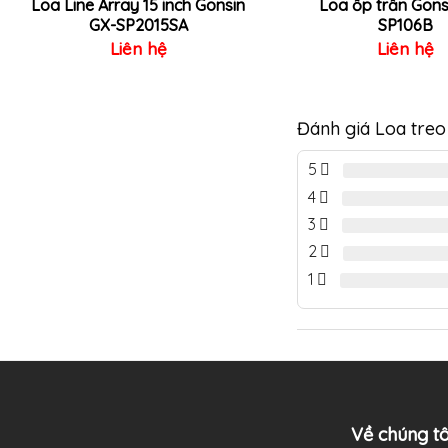
Loa Line Array 15 inch Gonsin
Loa ốp trần Gons
GX-SP2015SA
SP106B
Liên hệ
Liên hệ
Đánh giá Loa tre
5
4
3
2
1
Về chúng tô