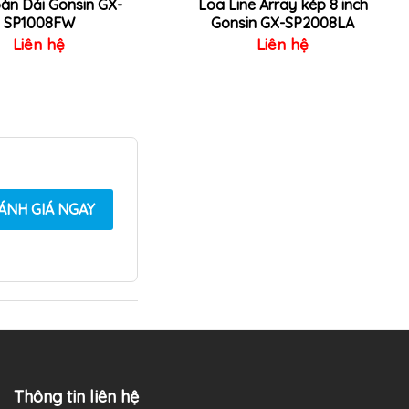
àn Dải Gonsin GX-
Loa Line Array kép 8 inch
SP1008FW
Gonsin GX-SP2008LA
Liên hệ
Liên hệ
ÁNH GIÁ NGAY
Thông tin liên hệ