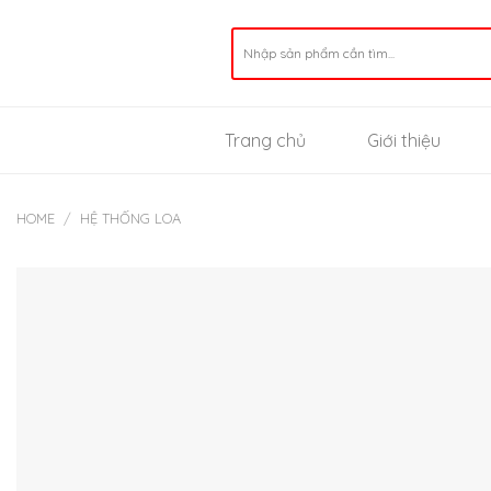
Skip
to
Search
for:
content
Trang chủ
Giới thiệu
HOME
/
HỆ THỐNG LOA