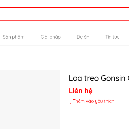
Sản phẩm
Giải pháp
Dự án
Tin tức
Loa treo Gonsin
Liên hệ
Thêm
vào
Thêm vào yêu thích
yêu
thích