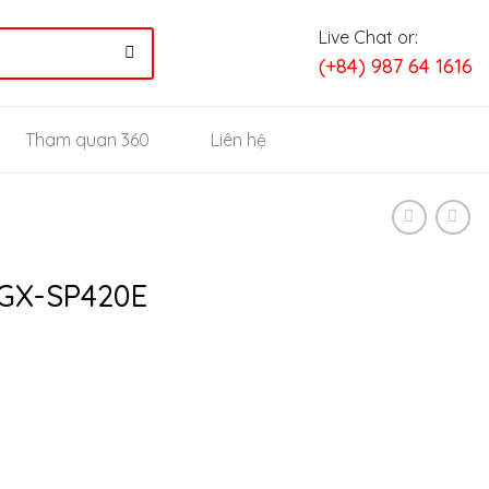
Live Chat or:
(+84) 987 64 1616
Tham quan 360
Liên hệ
 GX-SP420E