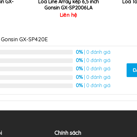
in GX-
Loa Line Array kép 6,5 inch
Loa To
Gonsin GX-SP2006LA
Liên hệ
o Gonsin GX-SP420E
0%
| 0 đánh giá
0%
| 0 đánh giá
0%
| 0 đánh giá
Đ
0%
| 0 đánh giá
0%
| 0 đánh giá
i
Chính sách