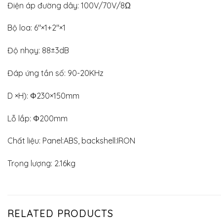
Điện áp đường dây: 100V/70V/8Ω
Bộ loa: 6″×1+2″×1
Độ nhạy: 88±3dB
Đáp ứng tần số: 90-20KHz
D ×H): Φ230×150mm
Lỗ lắp: Φ200mm
Chất liệu: Panel:ABS, backshell:IRON
Trọng lượng: 2.16kg
RELATED PRODUCTS