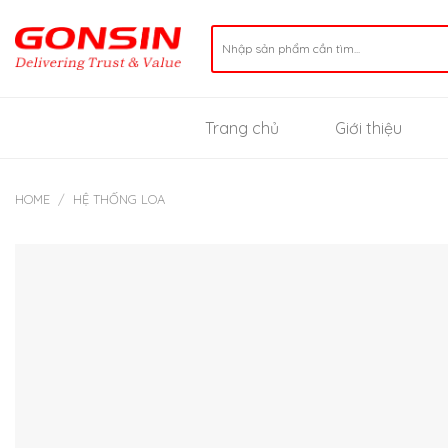
Skip
to
Search
for:
content
Trang chủ
Giới thiệu
HOME
/
HỆ THỐNG LOA