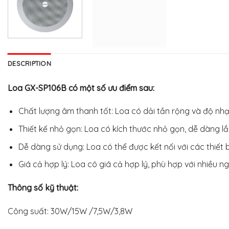
DESCRIPTION
Loa GX-SP106B có một số ưu điểm sau:
Chất lượng âm thanh tốt: Loa có dải tần rộng và độ nhạy
Thiết kế nhỏ gọn: Loa có kích thước nhỏ gọn, dễ dàng l
Dễ dàng sử dụng: Loa có thể được kết nối với các thiết
Giá cả hợp lý: Loa có giá cả hợp lý, phù hợp với nhiều n
Thông số kỹ thuật:
Công suất: 30W/15W /7,5W/3,8W