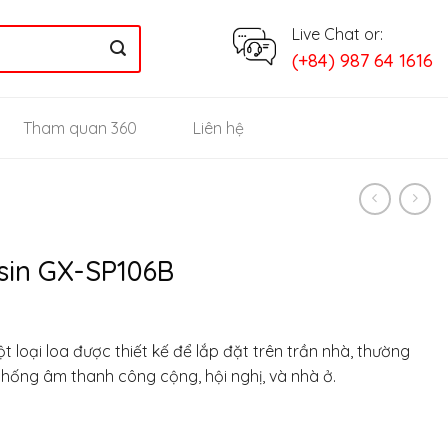
Live Chat or:
(+84) 987 64 1616
Tham quan 360
Liên hệ
sin GX-SP106B
 loại loa được thiết kế để lắp đặt trên trần nhà, thường
hống âm thanh công cộng, hội nghị, và nhà ở.