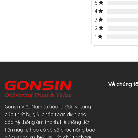
5
4
3
2
1
Về chúng tô
Gonsin Việt Nam tự hào là đơn vị cung
cấp thiết bị, giải pháp toàn diện cho
các hệ thống âm thanh. Hệ thống tiên
tiến này tự hào có vô số chức năng bao
gồm đăng ký, biểu quyết, chú thích tài