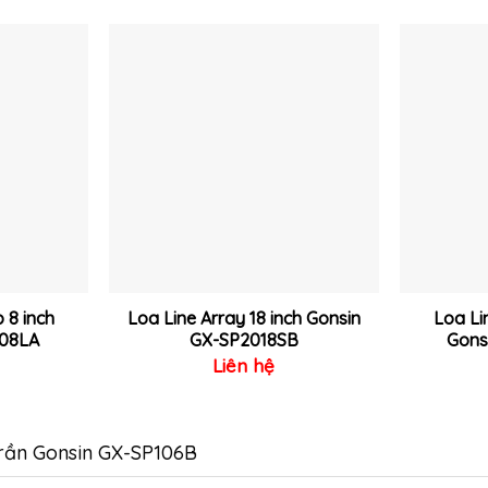
Thêm
Thêm
vào
vào
yêu
yêu
thích
thích
 8 inch
Loa Line Array 18 inch Gonsin
Loa Li
008LA
GX-SP2018SB
Gons
Liên hệ
trần Gonsin GX-SP106B