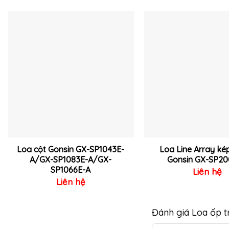
Thêm
vào
yêu
thích
Loa cột Gonsin GX-SP1043E-
Loa Line Array kép
A/GX-SP1083E-A/GX-
Gonsin GX-SP2
SP1066E-A
Liên hệ
Liên hệ
Đánh giá Loa ốp 