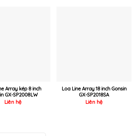
Thêm
Thêm
vào
vào
yêu
yêu
thích
thích
ne Array kép 8 inch
Loa Line Array 18 inch Gonsin
in GX-SP2008LW
GX-SP2018SA
Liên hệ
Liên hệ