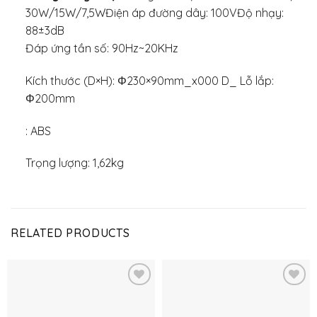
30W/15W/7,5WĐiện áp đường dây: 100VĐộ nhạy:
88±3dB
Đáp ứng tần số: 90Hz~20KHz
Kích thước (D×H): Φ230×90mm_x000 D_ Lỗ lắp:
Φ200mm
: ABS
Trọng lượng: 1,62kg
RELATED PRODUCTS
Thêm
Thêm
vào
vào