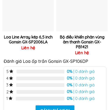
yêu
yêu
thích
thích
Loa Line Array kép 6,5 inch
Bộ điều khiển phân vùng
Gonsin GX-SP2006LA
âm thanh Gonsin GX-
PB1421
Liên hệ
Liên hệ
Đánh giá Loa ốp trần Gonsin GX-SP106DP
0%
| 0 đánh giá
5
0%
| 0 đánh giá
4
0%
| 0 đánh giá
3
0%
| 0 đánh giá
2
0%
| 0 đánh giá
1