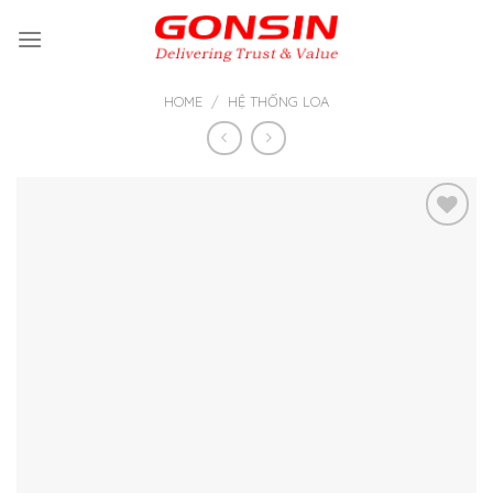
Skip
to
content
HOME
/
HỆ THỐNG LOA
Thêm
vào yêu
thích