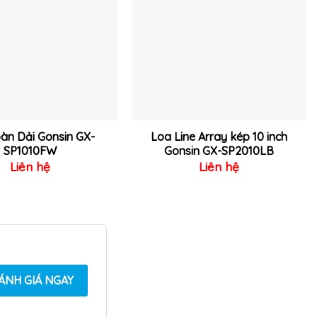
vào
vào
yêu
yêu
thích
thích
àn Dải Gonsin GX-
Loa Line Array kép 10 inch
SP1010FW
Gonsin GX-SP2010LB
Liên hệ
Liên hệ
ÁNH GIÁ NGAY