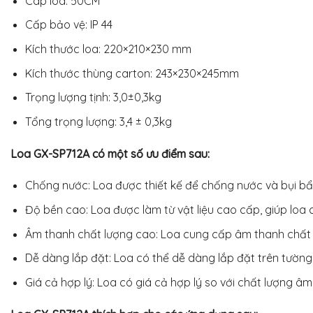
Cáp loa: 50CM
Cấp bảo vệ: IP 44
Kích thước loa: 220×210×230 mm
Kích thước thùng carton: 243×230×245mm
Trọng lượng tịnh: 3,0±0,3kg
Tổng trọng lượng: 3,4 ± 0,3kg
Loa GX-SP712A có một số ưu điểm sau:
Chống nước: Loa được thiết kế để chống nước và bụi bẩn, 
Độ bền cao: Loa được làm từ vật liệu cao cấp, giúp loa 
Âm thanh chất lượng cao: Loa cung cấp âm thanh chất lư
Dễ dàng lắp đặt: Loa có thể dễ dàng lắp đặt trên tường
Giá cả hợp lý: Loa có giá cả hợp lý so với chất lượng â