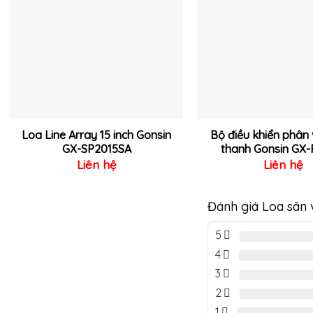
vào
yêu
thích
Loa Line Array 15 inch Gonsin
Bộ điều khiển phân
GX-SP2015SA
thanh Gonsin GX-
Liên hệ
Liên hệ
Đánh giá Loa sân
5
4
3
2
1