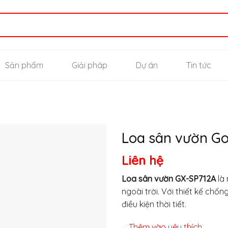
Sản phẩm
Giải pháp
Dự án
Tin tức
Loa sân vườn G
Liên hệ
Thêm
vào
Loa sân vườn GX-SP712A
là 
yêu
ngoài trời. Với thiết kế chố
thích
điều kiện thời tiết.
Thêm vào yêu thích