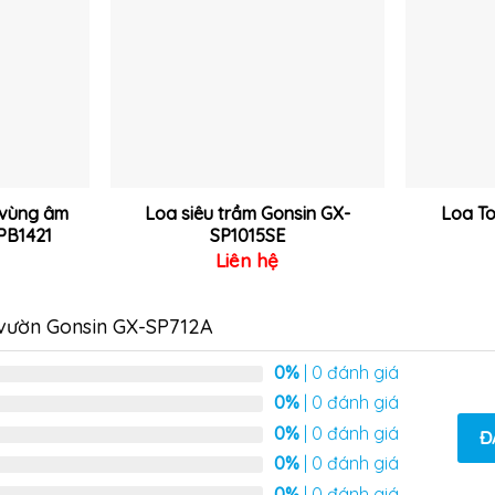
vào
vào
yêu
yêu
thích
thích
 vùng âm
Loa siêu trầm Gonsin GX-
Loa To
PB1421
SP1015SE
Liên hệ
 vườn Gonsin GX-SP712A
0%
| 0 đánh giá
0%
| 0 đánh giá
0%
| 0 đánh giá
Đ
0%
| 0 đánh giá
0%
| 0 đánh giá