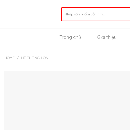
Skip
to
Search
for:
content
Trang chủ
Giới thiệu
HOME
/
HỆ THỐNG LOA