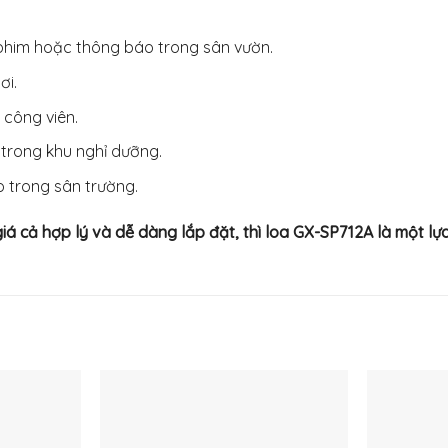
phim hoặc thông báo trong sân vườn.
ơi.
 công viên.
trong khu nghỉ dưỡng.
 trong sân trường.
á cả hợp lý và dễ dàng lắp đặt, thì loa GX-SP712A là một lựa
Thêm
Thêm