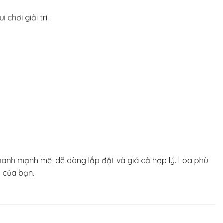
chơi giải trí.
hanh mạnh mẽ, dễ dàng lắp đặt và giá cả hợp lý. Loa phù
n của bạn.