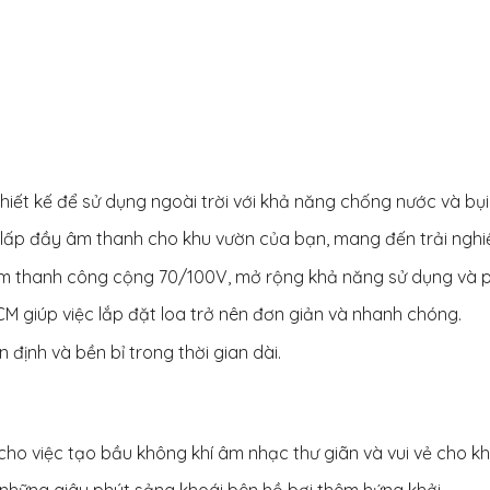
ết kế để sử dụng ngoài trời với khả năng chống nước và bụi 
lấp đầy âm thanh cho khu vườn của bạn, mang đến trải ngh
g âm thanh công cộng 70/100V, mở rộng khả năng sử dụng và p
CM giúp việc lắp đặt loa trở nên đơn giản và nhanh chóng.
định và bền bỉ trong thời gian dài.
cho việc tạo bầu không khí âm nhạc thư giãn và vui vẻ cho k