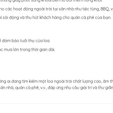
những giây phút sảng khoái bên hồ bơi thêm hứng khởi.
c hoạt động ngoài trời tại sân nhà như tiệc tùng, BBQ, vui 
í sôi động và thu hút khách hàng cho quán cà phê của bạn.
ể đảm bảo tuổi thọ của loa.
ặc mưa lớn trong thời gian dài.
g ai đang tìm kiếm một loa ngoài trời chất lượng cao, âm t
ân nhà, quán cà phê, v.v., đáp ứng nhu cầu giải trí và thư giã