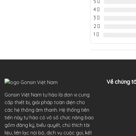
5
4
3
2
1
Về chúng tô
Gonsin Việt Nam tự hào là đơn vị cung
cấp thiết bị, giải pháp toàn diện cho
các hệ thống âm thanh. Hệ thống tiên
tiến này tự hào có vô số chức năng bao
gồm đăng ký, biểu quyết, chú thích tài
liệu, liên lạc nội bộ, dịch vụ cuộc gọi, kết