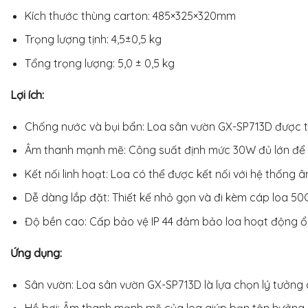
Kích thước thùng carton: 485×325×320mm
Trọng lượng tịnh: 4,5±0,5 kg
Tổng trọng lượng: 5,0 ± 0,5 kg
Lợi ích:
Chống nước và bụi bẩn: Loa sân vườn GX-SP713D được thi
Âm thanh mạnh mẽ: Công suất định mức 30W đủ lớn để 
Kết nối linh hoạt: Loa có thể được kết nối với hệ thốn
Dễ dàng lắp đặt: Thiết kế nhỏ gọn và đi kèm cáp loa 50
Độ bền cao: Cấp bảo vệ IP 44 đảm bảo loa hoạt động ổn 
Ứng dụng:
Sân vườn: Loa sân vườn GX-SP713D là lựa chọn lý tưởng 