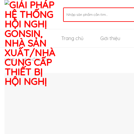
Skip
to
Search
for:
content
Trang chủ
Giới thiệu
HOME
/
HỆ THỐNG LOA