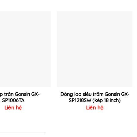
Thêm
Thêm
vào
vào
yêu
yêu
thích
thích
p trần Gonsin GX-
Dòng loa siêu trầm Gonsin GX-
SP1006TA
SP1218SW (kép 18 inch)
Liên hệ
Liên hệ