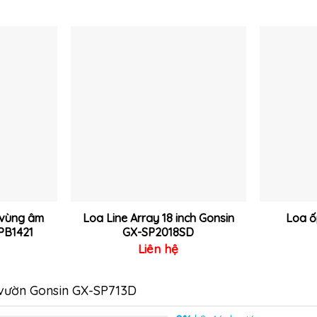
Thêm
Thêm
vào
vào
yêu
yêu
thích
thích
 vùng âm
Loa Line Array 18 inch Gonsin
Loa ố
PB1421
GX-SP2018SD
Liên hệ
 vườn Gonsin GX-SP713D