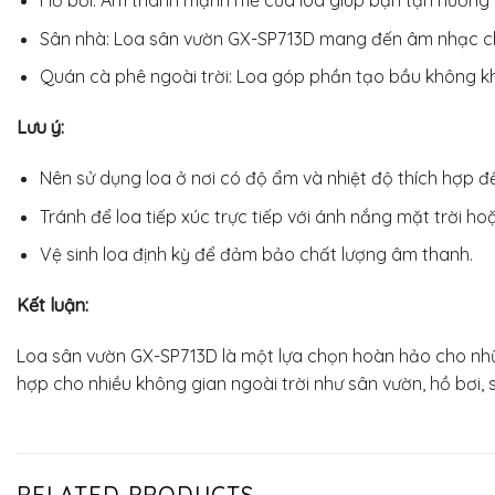
Hồ bơi: Âm thanh mạnh mẽ của loa giúp bạn tận hưởng 
Sân nhà: Loa sân vườn GX-SP713D mang đến âm nhạc cho cá
Quán cà phê ngoài trời: Loa góp phần tạo bầu không kh
Lưu ý:
Nên sử dụng loa ở nơi có độ ẩm và nhiệt độ thích hợp đ
Tránh để loa tiếp xúc trực tiếp với ánh nắng mặt trời ho
Vệ sinh loa định kỳ để đảm bảo chất lượng âm thanh.
Kết luận:
Loa sân vườn GX-SP713D là một lựa chọn hoàn hảo cho nhữn
hợp cho nhiều không gian ngoài trời như sân vườn, hồ bơi, s
RELATED PRODUCTS