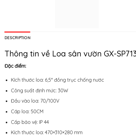
DESCRIPTION
Thông tin về Loa sân vườn GX-SP71
Đặc điểm:
Kích thước loa: 6,5″ đồng trục chống nước
Công suất định mức: 30W
Đầu vào loa: 70/100V
Cáp loa: 50CM
Cấp bảo vệ: IP 44
Kích thước loa: 470×310×280 mm