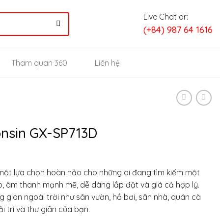
Live Chat or:
(+84) 987 64 1616
Tham quan 360
Liên hệ
onsin GX-SP713D
một lựa chọn hoàn hảo cho những ai đang tìm kiếm một
ao, âm thanh mạnh mẽ, dễ dàng lắp đặt và giá cả hợp lý.
 gian ngoài trời như sân vườn, hồ bơi, sân nhà, quán cà
ải trí và thư giãn của bạn.