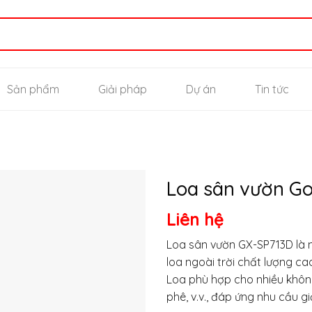
Sản phẩm
Giải pháp
Dự án
Tin tức
Loa sân vườn G
Liên hệ
Thêm
vào
Loa sân vườn GX-SP713D là 
yêu
loa ngoài trời chất lượng c
thích
Loa phù hợp cho nhiều không
phê, v.v., đáp ứng nhu cầu gi