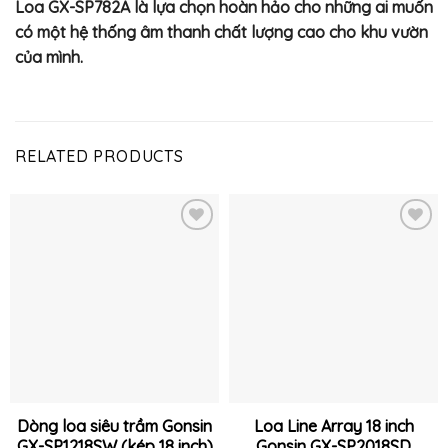
Loa GX-SP782A là lựa chọn hoàn hảo cho những ai muốn
có một hệ thống âm thanh chất lượng cao cho khu vườn
của mình.
RELATED PRODUCTS
Thêm
Thêm
vào
vào
yêu
yêu
thích
thích
Dòng loa siêu trầm Gonsin
Loa Line Array 18 inch
GX-SP1218SW (kép 18 inch)
Gonsin GX-SP2018SD