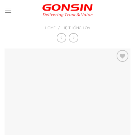
Skip
to
content
HOME
/
HỆ THỐNG LOA
Thêm
vào yêu
thích