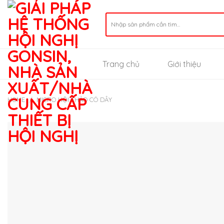
Skip
to
Search
for:
content
Trang chủ
Giới thiệu
HOME
/
MICRO HỘI THẢO CÓ DÂY