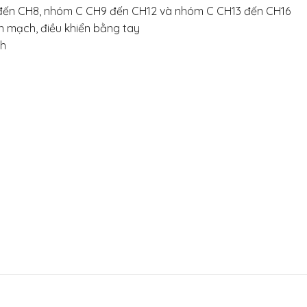
 đến CH8, nhóm C CH9 đến CH12 và nhóm C CH13 đến CH16
ắn mạch, điều khiển bằng tay
nh