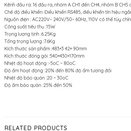
Kênh đầu ra: 16 đầu ra, nhóm A CH1 đến CH4, nhóm B CH5
Chế độ điều khiển: Điều khiển RS485, điều khiển tín hiệu ng
Nguồn điện : AC220V~ 240V/50~ 60Hz, 110V có thể tùy chỉ
Công suất tiêu thụ :15W
Trọng lượng tịnh :6.25Kg
Tổng trọng lượng :7.6Kg
Kích thước sản phẩm :483×3 42× 90mm
Kích thước đóng gói :540×430×170mm
Nhiệt độ hoạt động :-5oC ~ 80oC
Độ ẩm hoạt động :20% đến 80% độ ẩm tương đối
Nhiệt độ bảo quản :20 ~ 30oC
Độ ẩm bảo quản :25% đến 50%
RELATED PRODUCTS