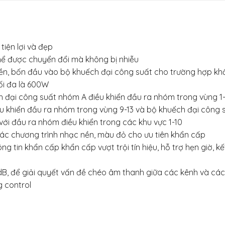
tiện lợi và đẹp
hể được chuyển đổi mà không bị nhiễu
ền, bốn đầu vào bộ khuếch đại công suất cho trường hợp kh
ối đa là 600W
đại công suất nhóm A điều khiển đầu ra nhóm trong vùng 1-4
 khiển đầu ra nhóm trong vùng 9-13 và bộ khuếch đại công s
ới đầu ra nhóm điều khiển trong các khu vực 1-10
các chương trình nhạc nền, màu đỏ cho ưu tiên khẩn cấp
 tin khẩn cấp khẩn cấp vượt trội tín hiệu, hỗ trợ hẹn giờ, kế
0dB, để giải quyết vấn đề chéo âm thanh giữa các kênh và cá
g control