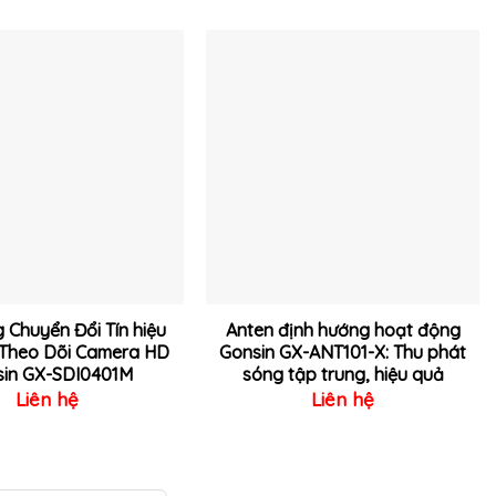
Thêm
Thêm
vào
vào
yêu
yêu
thích
thích
 Chuyển Đổi Tín hiệu
Anten định hướng hoạt động
 Theo Dõi Camera HD
Gonsin GX-ANT101-X: Thu phát
sin GX-SDI0401M
sóng tập trung, hiệu quả
Liên hệ
Liên hệ