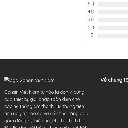
5
4
3
2
1
Về chúng tô
Gonsin Việt Nam tự hào là đơn vị cung
cấp thiết bị, giải pháp toàn diện cho
các hệ thống âm thanh. Hệ thống tiên
tiến này tự hào có vô số chức năng bao
gồm đăng ký, biểu quyết, chú thích tài
liệu, liên lạc nội bộ, dịch vụ cuộc gọi, kết