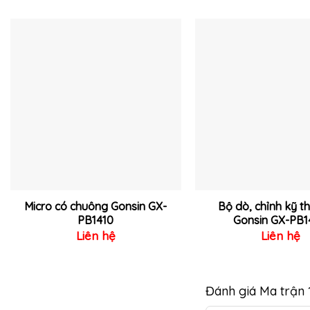
Thêm
vào
yêu
thích
Micro có chuông Gonsin GX-
Bộ dò, chỉnh kỹ t
PB1410
Gonsin GX-PB1
Liên hệ
Liên hệ
Đánh giá Ma trận 