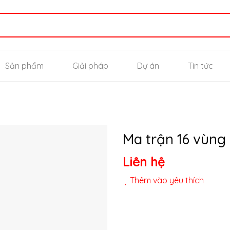
Sản phẩm
Giải pháp
Dự án
Tin tức
Ma trận 16 vùng
Liên hệ
Thêm
vào
Thêm vào yêu thích
yêu
thích