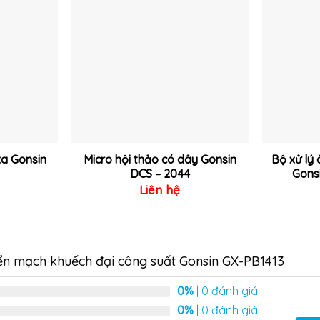
Thêm
Thêm
vào
vào
yêu
yêu
thích
thích
xa Gonsin
Micro hội thảo có dây Gonsin
Bộ xử lý
DCS – 2044
Gons
Liên hệ
ển mạch khuếch đại công suất Gonsin GX-PB1413
0%
| 0 đánh giá
0%
| 0 đánh giá