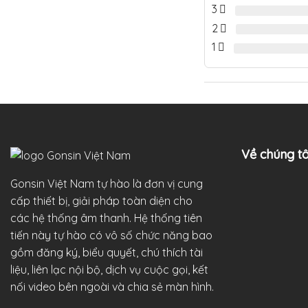
3
2
1
Về chúng tô
Gonsin Việt Nam tự hào là đơn vị cung
cấp thiết bị, giải pháp toàn diện cho
các hệ thống âm thanh. Hệ thống tiên
tiến này tự hào có vô số chức năng bao
gồm đăng ký, biểu quyết, chú thích tài
liệu, liên lạc nội bộ, dịch vụ cuộc gọi, kết
nối video bên ngoài và chia sẻ màn hình.