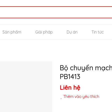
Sản phẩm
Giải pháp
Dự án
Tin tức
Bộ chuyển mạch 
PB1413
Thêm
Liên hệ
vào
yêu
thích
Thêm vào yêu thích