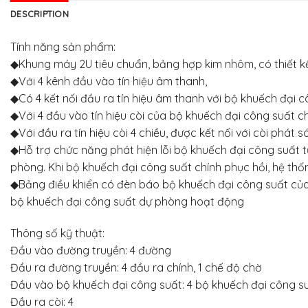
DESCRIPTION
Tính năng sản phẩm:
◆Khung máy 2U tiêu chuẩn, bảng hợp kim nhôm, có thiết kế 
◆Với 4 kênh đầu vào tín hiệu âm thanh,
◆Có 4 kết nối đầu ra tín hiệu âm thanh với bộ khuếch đại 
◆Với 4 đầu vào tín hiệu còi của bộ khuếch đại công suất ch
◆Với đầu ra tín hiệu còi 4 chiều, được kết nối với còi phát
◆Hỗ trợ chức năng phát hiện lỗi bộ khuếch đại công suất t
phòng. Khi bộ khuếch đại công suất chính phục hồi, hệ th
◆Bảng điều khiển có đèn báo bộ khuếch đại công suất của 
bộ khuếch đại công suất dự phòng hoạt động
Thông số kỹ thuật:
Đầu vào đường truyền: 4 đường
Đầu ra đường truyền: 4 đầu ra chính, 1 chế độ chờ
Đầu vào bộ khuếch đại công suất: 4 bộ khuếch đại công su
Đầu ra còi: 4