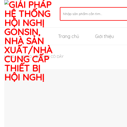
Skip
to
Search
for:
content
Trang chủ
Giới thiệu
HOME
/
MICRO HỘI THẢO CÓ DÂY