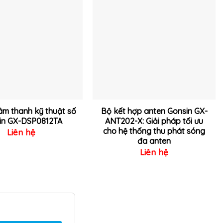
Thêm
Thêm
vào
vào
yêu
yêu
thích
thích
 âm thanh kỹ thuật số
Bộ kết hợp anten Gonsin GX-
in GX-DSP0812TA
ANT202-X: Giải pháp tối ưu
cho hệ thống thu phát sóng
Liên hệ
đa anten
Liên hệ