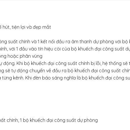
hút, tiện lợi và đẹp mắt
công suất chính và 1 kết nối đầu ra âm thanh dự phòng với b
ính, với 1 đầu vào tín hiệu còi của bộ khuếch đại công suất d
 sóng hoặc phân vùng
ự động. Khi bộ khuếch đại công suất chính bị lỗi, hệ thống 
ống sẽ tự động chuyển về đầu ra bộ khuếch đại công suất chí
từng kênh. Khi đèn báo sáng nghĩa là bộ khuếch đại công su
ất chính, 1 bộ khuếch đại công suất dự phòng