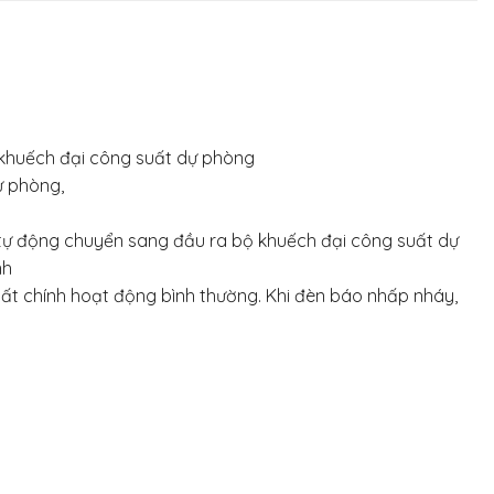
ộ khuếch đại công suất dự phòng
ự phòng,
sẽ tự động chuyển sang đầu ra bộ khuếch đại công suất dự
nh
ất chính hoạt động bình thường. Khi đèn báo nhấp nháy,