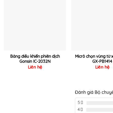
Thêm
vào
yêu
thích
Bảng điều khiển phiên dịch
Micrô chọn vùng từ 
Gonsin IC-2032N
GX-PB1414
Liên hệ
Liên hệ
Đánh giá Bộ chuy
5
4