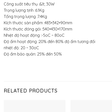
Công suất tiêu thụ :&lt; 30W
Trọng lượng tịnh :6.1Kg
Tổng trọng lượng :7.4Kg
Kích thước sản phẩm :483×342×90mm
Kích thước đóng gói :540×430×170mm
Nhiệt độ hoạt động :-5oC ~ 80oC
Độ ẩm hoạt động :20% đến 80% độ ẩm tương đối
nhiệt độ: 20 ~ 30oC
Độ ẩm bảo quản: 25% đến 50%
RELATED PRODUCTS