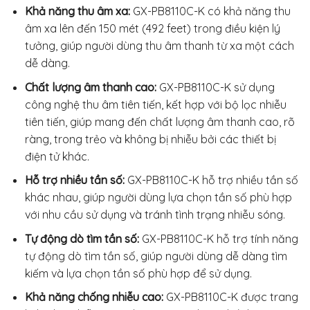
Khả năng thu âm xa:
GX-PB8110C-K có khả năng thu
âm xa lên đến 150 mét (492 feet) trong điều kiện lý
tưởng, giúp người dùng thu âm thanh từ xa một cách
dễ dàng.
Chất lượng âm thanh cao:
GX-PB8110C-K sử dụng
công nghệ thu âm tiên tiến, kết hợp với bộ lọc nhiễu
tiên tiến, giúp mang đến chất lượng âm thanh cao, rõ
ràng, trong trẻo và không bị nhiễu bởi các thiết bị
điện tử khác.
Hỗ trợ nhiều tần số:
GX-PB8110C-K hỗ trợ nhiều tần số
khác nhau, giúp người dùng lựa chọn tần số phù hợp
với nhu cầu sử dụng và tránh tình trạng nhiễu sóng.
Tự động dò tìm tần số:
GX-PB8110C-K hỗ trợ tính năng
tự động dò tìm tần số, giúp người dùng dễ dàng tìm
kiếm và lựa chọn tần số phù hợp để sử dụng.
Khả năng chống nhiễu cao:
GX-PB8110C-K được trang