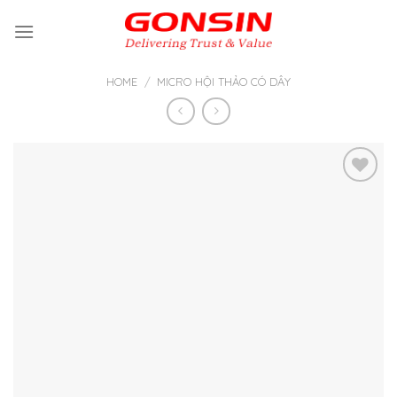
Skip
to
content
HOME
/
MICRO HỘI THẢO CÓ DÂY
Thêm
vào yêu
thích