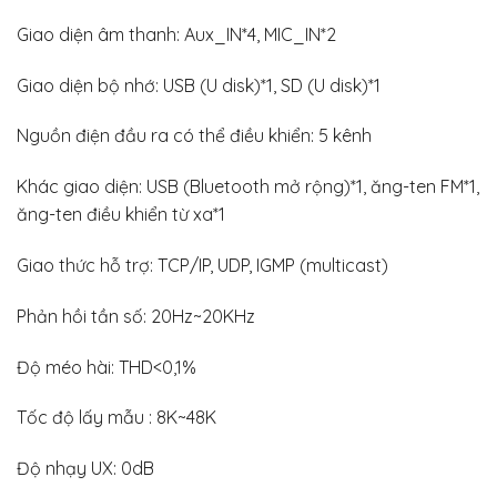
Giao diện âm thanh: Aux_IN*4, MIC_IN*2
Giao diện bộ nhớ: USB (U disk)*1, SD (U disk)*1
Nguồn điện đầu ra có thể điều khiển: 5 kênh
Khác giao diện: USB (Bluetooth mở rộng)*1, ăng-ten FM*1,
ăng-ten điều khiển từ xa*1
Giao thức hỗ trợ: TCP/IP, UDP, IGMP (multicast)
Phản hồi tần số: 20Hz~20KHz
Độ méo hài: THD<0,1%
Tốc độ lấy mẫu : 8K~48K
Độ nhạy UX: 0dB