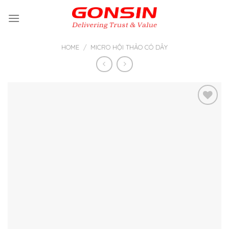
Skip
to
content
HOME
/
MICRO HỘI THẢO CÓ DÂY
Thêm
vào yêu
thích