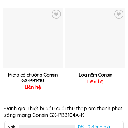
Thêm
Thêm
vào
vào
yêu
yêu
thích
thích
Micro có chuông Gonsin
Loa nêm Gonsin
GX-PB1410
Liên hệ
Liên hệ
Đánh giá Thiết bị đầu cuối thu thập âm thanh phát
sóng mạng Gonsin GX-PB8104A-K
0%
| 0 đánh giá
5