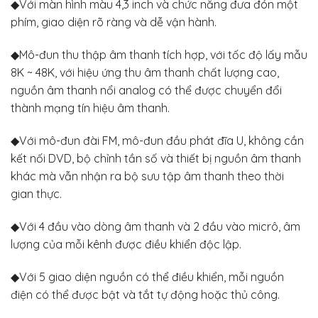
◆Với màn hình màu 4,3 inch và chức năng đưa đón một
phím, giao diện rõ ràng và dễ vận hành.
◆Mô-đun thu thập âm thanh tích hợp, với tốc độ lấy mẫu
8K ~ 48K, với hiệu ứng thu âm thanh chất lượng cao,
nguồn âm thanh nổi analog có thể được chuyển đổi
thành mạng tín hiệu âm thanh.
◆Với mô-đun đài FM, mô-đun đầu phát đĩa U, không cần
kết nối DVD, bộ chỉnh tần số và thiết bị nguồn âm thanh
khác mà vẫn nhận ra bộ sưu tập âm thanh theo thời
gian thực.
◆Với 4 đầu vào dòng âm thanh và 2 đầu vào micrô, âm
lượng của mỗi kênh được điều khiển độc lập.
◆Với 5 giao diện nguồn có thể điều khiển, mỗi nguồn
điện có thể được bật và tắt tự động hoặc thủ công.