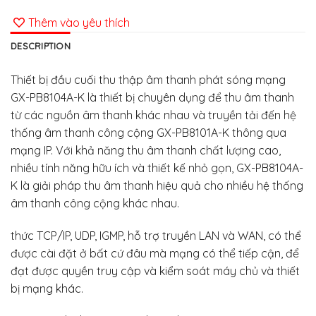
Thêm vào yêu thích
DESCRIPTION
Thiết bị đầu cuối thu thập âm thanh phát sóng mạng
GX-PB8104A-K là thiết bị chuyên dụng để thu âm thanh
từ các nguồn âm thanh khác nhau và truyền tải đến hệ
thống âm thanh công cộng GX-PB8101A-K thông qua
mạng IP. Với khả năng thu âm thanh chất lượng cao,
nhiều tính năng hữu ích và thiết kế nhỏ gọn, GX-PB8104A-
K là giải pháp thu âm thanh hiệu quả cho nhiều hệ thống
âm thanh công cộng khác nhau.
thức TCP/IP, UDP, IGMP, hỗ trợ truyền LAN và WAN, có thể
được cài đặt ở bất cứ đâu mà mạng có thể tiếp cận, để
đạt được quyền truy cập và kiểm soát máy chủ và thiết
bị mạng khác.