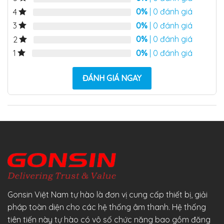
0%
| 0 đánh giá
4
0%
| 0 đánh giá
3
0%
| 0 đánh giá
2
0%
| 0 đánh giá
1
ĐÁNH GIÁ NGAY
Gonsin Việt Nam tự hào là đơn vị cung cấp thiết bị, giải
pháp toàn diện cho các hệ thống âm thanh. Hệ thống
tiên tiến này tự hào có vô số chức năng bao gồm đăng