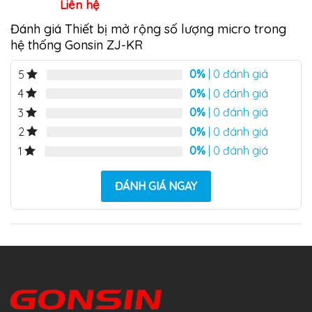
Liên hệ
Đánh giá Thiết bị mở rộng số lượng micro trong
hệ thống Gonsin ZJ-KR
0%
| 0 đánh giá
5
0%
| 0 đánh giá
4
0%
| 0 đánh giá
3
0%
| 0 đánh giá
2
0%
| 0 đánh giá
1
ĐÁNH GIÁ NGAY