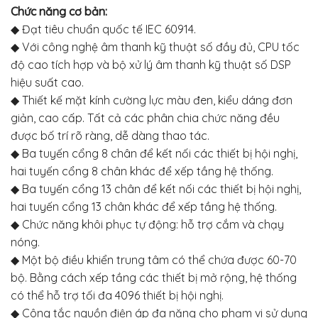
Chức năng cơ bản:
◆ Đạt tiêu chuẩn quốc tế IEC 60914.
◆ Với công nghệ âm thanh kỹ thuật số đầy đủ, CPU tốc
độ cao tích hợp và bộ xử lý âm thanh kỹ thuật số DSP
hiệu suất cao.
◆ Thiết kế mặt kính cường lực màu đen, kiểu dáng đơn
giản, cao cấp. Tất cả các phân chia chức năng đều
được bố trí rõ ràng, dễ dàng thao tác.
◆ Ba tuyến cổng 8 chân để kết nối các thiết bị hội nghị,
hai tuyến cổng 8 chân khác để xếp tầng hệ thống.
◆ Ba tuyến cổng 13 chân để kết nối các thiết bị hội nghị,
hai tuyến cổng 13 chân khác để xếp tầng hệ thống.
◆ Chức năng khôi phục tự động: hỗ trợ cắm và chạy
nóng.
◆ Một bộ điều khiển trung tâm có thể chứa được 60-70
bộ. Bằng cách xếp tầng các thiết bị mở rộng, hệ thống
có thể hỗ trợ tối đa 4096 thiết bị hội nghị.
◆ Công tắc nguồn điện áp đa năng cho phạm vi sử dụng