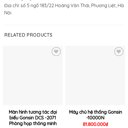
Địa chỉ: số 5 ngõ 183/22 Hoàng Văn Thái, Phương Liệt, Hà
Nội.
RELATED PRODUCTS
Thêm
Thêm
vào
vào
yêu
yêu
thích
thích
Màn hình tương tác đại
Máy chủ hệ thống Gonsin
biểu Gonsin DCS -2071
-10000N
Phòng họp thông minh
81.800.000
₫