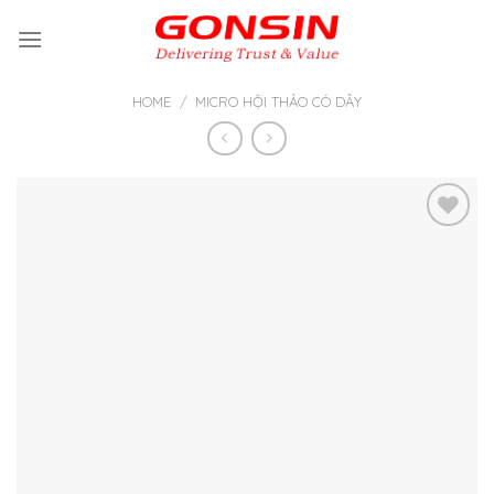
Skip
to
content
HOME
/
MICRO HỘI THẢO CÓ DÂY
Thêm
vào yêu
thích