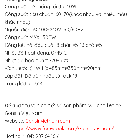
Công suất hệ thống tối đa: 4096
Công suất tiêu chuẩn: 60~70(khác nhau với nhiều mẫu
khác nhau)
Nguồn điện: AC100~240V, 50/60Hz
Công suất MAX : 300W
Cổng kết nối đầu cuối: 8 chân ×5, 13 chân×5
Nhiệt độ hoạt động: 0~45°C
Nhiệt độ bảo quản: -20~50°C
Kích thước (L*W*H): 485mm×350mm×90mm
Lắp đặt: Để bàn hoặc tủ rack 19″
Trọng lượng: 7,6Kg
_______________________________________
Để được tư vấn chi tiết về sản phẩm, vui lòng liên hệ
Gonsin Việt Nam:
Website:
Gonsinvietnam.com
Fb:
https://www.facebook.com/Gonsinvietnam/
Hotline: (+84) 987 64 1616