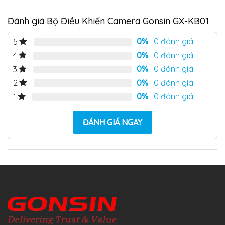
Đánh giá Bộ Điều Khiển Camera Gonsin GX-KB01
0%
| 0 đánh giá
5
0%
| 0 đánh giá
4
0%
| 0 đánh giá
3
0%
| 0 đánh giá
2
0%
| 0 đánh giá
1
ĐÁNH GIÁ NGAY