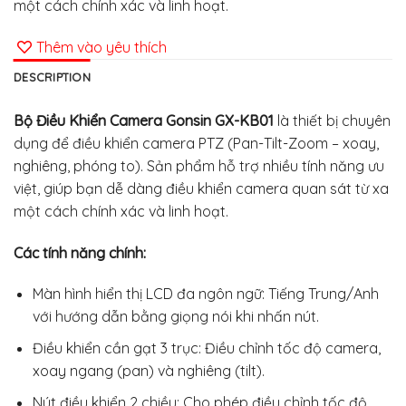
một cách chính xác và linh hoạt.
Thêm vào yêu thích
DESCRIPTION
Bộ Điều Khiển Camera Gonsin GX-KB01
là thiết bị chuyên
dụng để điều khiển camera PTZ (Pan-Tilt-Zoom – xoay,
nghiêng, phóng to). Sản phẩm hỗ trợ nhiều tính năng ưu
việt, giúp bạn dễ dàng điều khiển camera quan sát từ xa
một cách chính xác và linh hoạt.
Các tính năng chính:
Màn hình hiển thị LCD đa ngôn ngữ: Tiếng Trung/Anh
với hướng dẫn bằng giọng nói khi nhấn nút.
Điều khiển cần gạt 3 trục: Điều chỉnh tốc độ camera,
xoay ngang (pan) và nghiêng (tilt).
Nút điều khiển 2 chiều: Cho phép điều chỉnh tốc độ