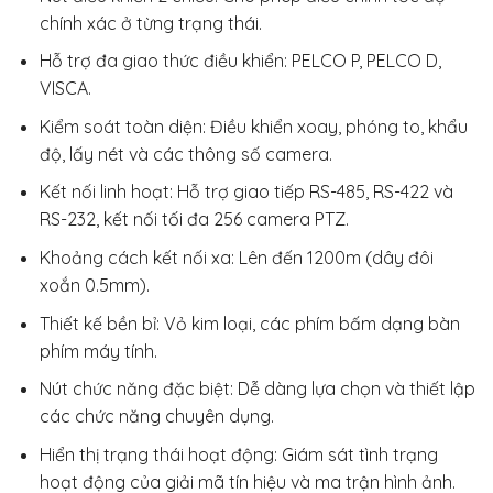
chính xác ở từng trạng thái.
Hỗ trợ đa giao thức điều khiển: PELCO P, PELCO D,
VISCA.
Kiểm soát toàn diện: Điều khiển xoay, phóng to, khẩu
độ, lấy nét và các thông số camera.
Kết nối linh hoạt: Hỗ trợ giao tiếp RS-485, RS-422 và
RS-232, kết nối tối đa 256 camera PTZ.
Khoảng cách kết nối xa: Lên đến 1200m (dây đôi
xoắn 0.5mm).
Thiết kế bền bỉ: Vỏ kim loại, các phím bấm dạng bàn
phím máy tính.
Nút chức năng đặc biệt: Dễ dàng lựa chọn và thiết lập
các chức năng chuyên dụng.
Hiển thị trạng thái hoạt động: Giám sát tình trạng
hoạt động của giải mã tín hiệu và ma trận hình ảnh.