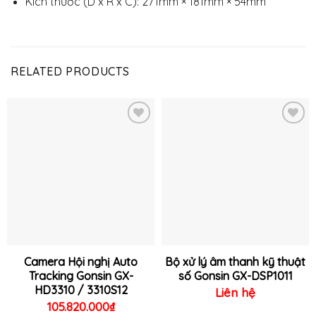
Kích thước (D x R x C): 271mm × 181mm × 54mm
RELATED PRODUCTS
Thêm
Thêm
vào
vào
yêu
yêu
thích
thích
Camera Hội nghị Auto
Bộ xử lý âm thanh kỹ thuật
Tracking Gonsin GX-
số Gonsin GX-DSP1011
HD3310 / 3310S12
Liên hệ
105.820.000
₫