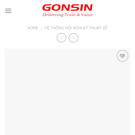
Skip
to
content
HOME
/
HỆ THỐNG HỘI NGHỊ KỸ THUẬT SỐ
Thêm
vào yêu
thích