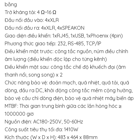
bằng
Trở kháng tải: 4 Ω~16 Ω
Đầu nối đầu vào: 4xXLR
Đầu nối đầu ra: 4xXLR, 4xSPEAKON
Giao diện điều khiển: 1xRJ45, 1xUSB, 1xPhoenix (4pin)
Phương thức giao tiếp: 232, RS-485, TCP/IP
Điều khiển mặt trước: công tắc nguồn, núm điều chỉnh
âm lượng (điều khiển độc lập cho từng kênh)
Điều khiển mặt sau: công tắc chế độ khuếch đại (âm
thanh nổi, song song) x 2
Chức năng bảo vệ: đoản mạch, quá nhiệt, quá tải, quá
dòng, đầu ra DC, khởi động công tắc mềm cộng hưởng,
bảo vệ cầu chì dòng điện, bảo vệ quá nhiệt máy biến áp
MTBF: Thời gian trung bình giữa các lần hỏng hóc ≥
1000000 giờ
Nguồn điện: AC180-250V, 50-60Hz
Công suất tiêu thụ tối đa: 1410W
Kích thước (W x D x H): 483 x 464 x 88mm