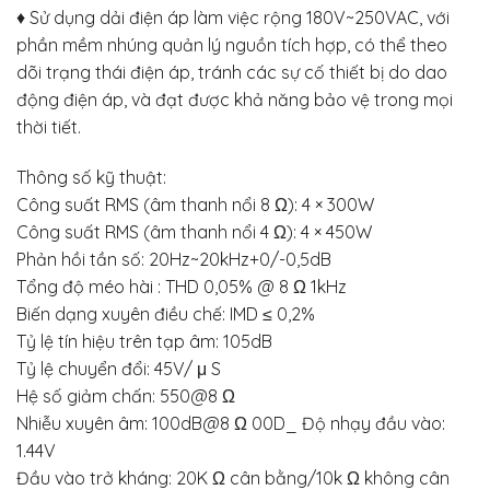
♦ Sử dụng dải điện áp làm việc rộng 180V~250VAC, với
phần mềm nhúng quản lý nguồn tích hợp, có thể theo
dõi trạng thái điện áp, tránh các sự cố thiết bị do dao
động điện áp, và đạt được khả năng bảo vệ trong mọi
thời tiết.
Thông số kỹ thuật:
Công suất RMS (âm thanh nổi 8 Ω): 4 × 300W
Công suất RMS (âm thanh nổi 4 Ω): 4 × 450W
Phản hồi tần số: 20Hz~20kHz+0/-0,5dB
Tổng độ méo hài : THD 0,05% @ 8 Ω 1kHz
Biến dạng xuyên điều chế: IMD ≤ 0,2%
Tỷ lệ tín hiệu trên tạp âm: 105dB
Tỷ lệ chuyển đổi: 45V/ μ S
Hệ số giảm chấn: 550@8 Ω
Nhiễu xuyên âm: 100dB@8 Ω 00D_ Độ nhạy đầu vào:
1.44V
Đầu vào trở kháng: 20K Ω cân bằng/10k Ω không cân