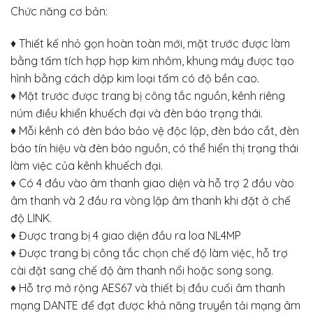
Chức năng cơ bản:
♦ Thiết kế nhỏ gọn hoàn toàn mới, mặt trước được làm
bằng tấm tích hợp hợp kim nhôm, khung máy được tạo
hình bằng cách dập kim loại tấm có độ bền cao.
♦ Mặt trước được trang bị công tắc nguồn, kênh riêng
núm điều khiển khuếch đại và đèn báo trạng thái.
♦ Mỗi kênh có đèn báo bảo vệ độc lập, đèn báo cắt, đèn
báo tín hiệu và đèn báo nguồn, có thể hiển thị trạng thái
làm việc của kênh khuếch đại.
♦ Có 4 đầu vào âm thanh giao diện và hỗ trợ 2 đầu vào
âm thanh và 2 đầu ra vòng lặp âm thanh khi đặt ở chế
độ LINK.
♦ Được trang bị 4 giao diện đầu ra loa NL4MP
♦ Được trang bị công tắc chọn chế độ làm việc, hỗ trợ
cài đặt sang chế độ âm thanh nổi hoặc song song.
♦ Hỗ trợ mở rộng AES67 và thiết bị đầu cuối âm thanh
mạng DANTE để đạt được khả năng truyền tải mạng âm