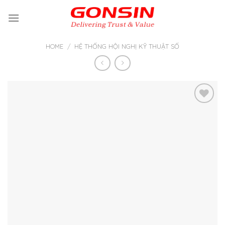
Skip
to
content
HOME
/
HỆ THỐNG HỘI NGHỊ KỸ THUẬT SỐ
Thêm
vào yêu
thích