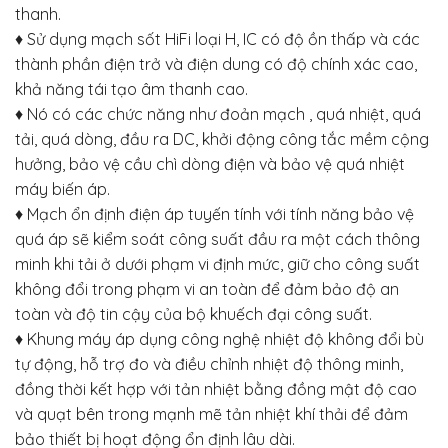
thanh.
♦ Sử dụng mạch sốt HiFi loại H, IC có độ ồn thấp và các
thành phần điện trở và điện dung có độ chính xác cao,
khả năng tái tạo âm thanh cao.
♦ Nó có các chức năng như đoản mạch , quá nhiệt, quá
tải, quá dòng, đầu ra DC, khởi động công tắc mềm cộng
hưởng, bảo vệ cầu chì dòng điện và bảo vệ quá nhiệt
máy biến áp.
♦ Mạch ổn định điện áp tuyến tính với tính năng bảo vệ
quá áp sẽ kiểm soát công suất đầu ra một cách thông
minh khi tải ở dưới phạm vi định mức, giữ cho công suất
không đổi trong phạm vi an toàn để đảm bảo độ an
toàn và độ tin cậy của bộ khuếch đại công suất.
♦ Khung máy áp dụng công nghệ nhiệt độ không đổi bù
tự động, hỗ trợ đo và điều chỉnh nhiệt độ thông minh,
đồng thời kết hợp với tản nhiệt bằng đồng mật độ cao
và quạt bên trong mạnh mẽ tản nhiệt khí thải để đảm
bảo thiết bị hoạt động ổn định lâu dài.