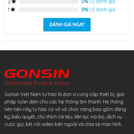
0%
| 0 đánh giá
2
0%
| 0 đánh giá
1
ĐÁNH GIÁ NGAY
Gonsin Việt Nam tự hào là đơn vị cung cấp thiết bị, giải
pháp toàn diện cho các hệ thống âm thanh. Hệ thống
tiên tiến này tự hào có vô số chức năng bao gồm đăng
ký, biểu quyết, chú thích tài liệu, liên lạc nội bộ, dịch vụ
cuộc gọi, kết nối video bên ngoài và chia sẻ màn hình.