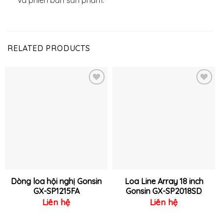
RELATED PRODUCTS
Thêm
Thêm
vào
vào
yêu
yêu
thích
thích
Dòng loa hội nghị Gonsin
Loa Line Array 18 inch
GX-SP1215FA
Gonsin GX-SP2018SD
Liên hệ
Liên hệ