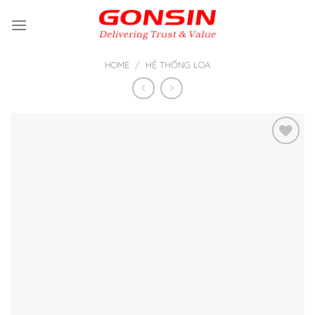
Skip
to
content
HOME
/
HỆ THỐNG LOA
Thêm
vào yêu
thích