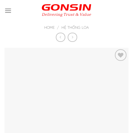
Skip
to
content
HOME
/
HỆ THỐNG LOA
Thêm
vào yêu
thích