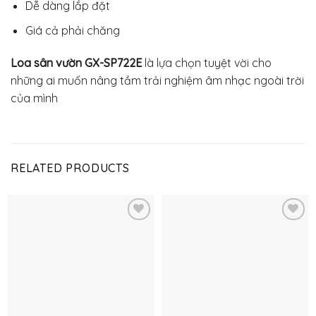
Dễ dàng lắp đặt
Giá cả phải chăng
Loa sân vườn GX-SP722E
là lựa chọn tuyệt vời cho
những ai muốn nâng tầm trải nghiệm âm nhạc ngoài trời
của mình
RELATED PRODUCTS
Thêm
Thêm
vào
vào
yêu
yêu
thích
thích