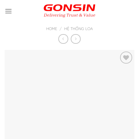
Skip
to
content
HOME
/
HỆ THỐNG LOA
Thêm
vào yêu
thích