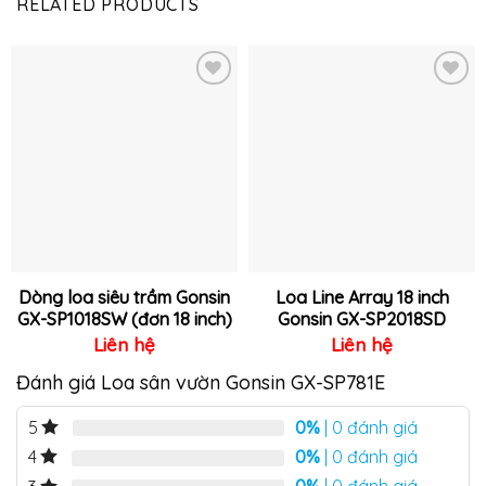
RELATED PRODUCTS
Thêm
Thêm
vào
vào
yêu
yêu
thích
thích
Dòng loa siêu trầm Gonsin
Loa Line Array 18 inch
GX-SP1018SW (đơn 18 inch)
Gonsin GX-SP2018SD
Liên hệ
Liên hệ
Đánh giá Loa sân vườn Gonsin GX-SP781E
0%
| 0 đánh giá
5
0%
| 0 đánh giá
4