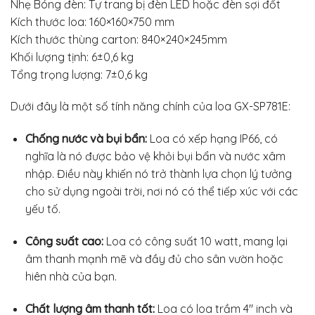
Nhẹ Bóng đèn: Tự trang bị đèn LED hoặc đèn sợi đốt
Kích thước loa: 160×160×750 mm
Kích thước thùng carton: 840×240×245mm
Khối lượng tịnh: 6±0,6 kg
Tổng trọng lượng: 7±0,6 kg
Dưới đây là một số tính năng chính của loa GX-SP781E:
Chống nước và bụi bẩn:
Loa có xếp hạng IP66, có
nghĩa là nó được bảo vệ khỏi bụi bẩn và nước xâm
nhập. Điều này khiến nó trở thành lựa chọn lý tưởng
cho sử dụng ngoài trời, nơi nó có thể tiếp xúc với các
yếu tố.
Công suất cao:
Loa có công suất 10 watt, mang lại
âm thanh mạnh mẽ và đầy đủ cho sân vườn hoặc
hiên nhà của bạn.
Chất lượng âm thanh tốt:
Loa có loa trầm 4″ inch và