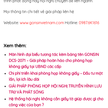
trình phát động hay hội nghị chuyên đề liên ngành.
Mọi thông tin chi tiết về giải pháp liên hệ
Website:
www.gonsinvietnam.com
Hotline:
0987.64.1616
Xem thêm:
Màn hình đại biểu tương tác kèm bảng tên GONSIN
DCS-2071 – Giải pháp hoàn hảo cho phòng họp
không giấy tại UBND các cấp
Chi phí triển khai phòng họp không giấy – Đầu tư một
lần, lợi ích lâu dài
GIẢI PHÁP PHÒNG HỌP HỘI NGHỊ TRUYỀN HÌNH LƯU
TRữ VÀ PHÁT SÓNG
Hệ thống hội nghị không cần giấy tờ giúp được gì cho
công việc của bạn ?