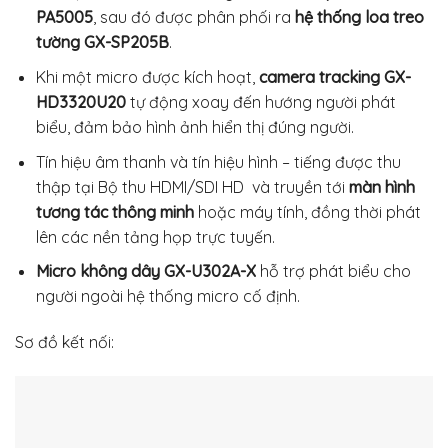
PA5005
, sau đó được phân phối ra
hệ thống loa treo
tường GX-SP205B
.
Khi một micro được kích hoạt,
camera tracking GX-
HD3320U20
tự động xoay đến hướng người phát
biểu, đảm bảo hình ảnh hiển thị đúng người.
Tín hiệu âm thanh và tín hiệu hình – tiếng được thu
thập tại Bộ thu HDMI/SDI HD và truyền tới
màn hình
tương tác thông minh
hoặc máy tính, đồng thời phát
lên các nền tảng họp trực tuyến.
Micro không dây GX-U302A-X
hỗ trợ phát biểu cho
người ngoài hệ thống micro cố định.
Sơ đồ kết nối: