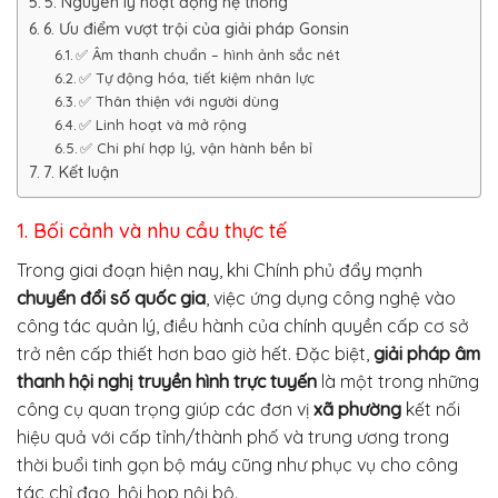
5. Nguyên lý hoạt động hệ thống
6. Ưu điểm vượt trội của giải pháp Gonsin
✅ Âm thanh chuẩn – hình ảnh sắc nét
✅ Tự động hóa, tiết kiệm nhân lực
✅ Thân thiện với người dùng
✅ Linh hoạt và mở rộng
✅ Chi phí hợp lý, vận hành bền bỉ
7. Kết luận
1. Bối cảnh và nhu cầu thực tế
Trong giai đoạn hiện nay, khi Chính phủ đẩy mạnh
chuyển đổi số quốc gia
, việc ứng dụng công nghệ vào
công tác quản lý, điều hành của chính quyền cấp cơ sở
trở nên cấp thiết hơn bao giờ hết. Đặc biệt,
giải pháp âm
thanh hội nghị truyền hình trực tuyến
là một trong những
công cụ quan trọng giúp các đơn vị
xã phường
kết nối
hiệu quả với cấp tỉnh/thành phố và trung ương trong
thời buổi tinh gọn bộ máy cũng như phục vụ cho công
tác chỉ đạo, hội họp nội bộ.