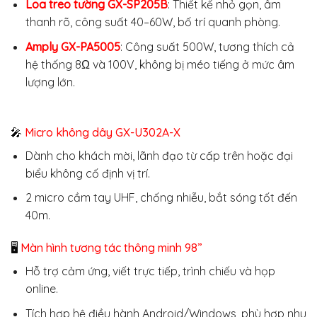
Loa treo tường GX-SP205B
: Thiết kế nhỏ gọn, âm
thanh rõ, công suất 40–60W, bố trí quanh phòng.
Amply GX-PA5005
: Công suất 500W, tương thích cả
hệ thống 8Ω và 100V, không bị méo tiếng ở mức âm
lượng lớn.
🎤
Micro không dây GX-U302A-X
Dành cho khách mời, lãnh đạo từ cấp trên hoặc đại
biểu không cố định vị trí.
2 micro cầm tay UHF, chống nhiễu, bắt sóng tốt đến
40m.
🖥️
Màn hình tương tác thông minh 98”
Hỗ trợ cảm ứng, viết trực tiếp, trình chiếu và họp
online.
Tích hợp hệ điều hành Android/Windows, phù hợp nhu