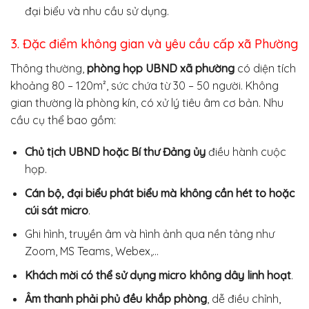
đại biểu và nhu cầu sử dụng.
3. Đặc điểm không gian và yêu cầu cấp xã Phường
Thông thường,
phòng họp UBND xã phường
có diện tích
khoảng 80 – 120m², sức chứa từ 30 – 50 người. Không
gian thường là phòng kín, có xử lý tiêu âm cơ bản. Nhu
cầu cụ thể bao gồm:
Chủ tịch UBND hoặc Bí thư Đảng ủy
điều hành cuộc
họp.
Cán bộ, đại biểu phát biểu mà không cần hét to hoặc
cúi sát micro
.
Ghi hình, truyền âm và hình ảnh qua nền tảng như
Zoom, MS Teams, Webex,…
Khách mời có thể sử dụng micro không dây linh hoạt
.
Âm thanh phải phủ đều khắp phòng
, dễ điều chỉnh,