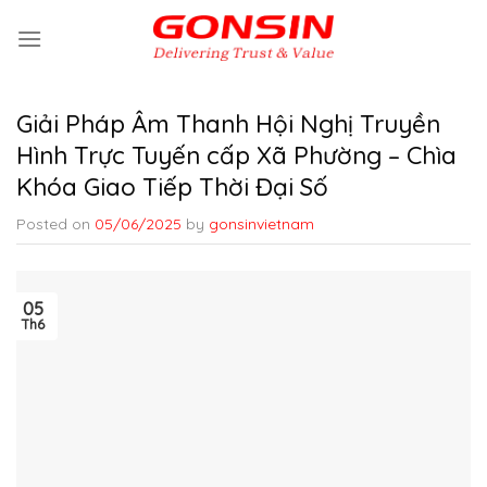
Skip
to
content
Giải Pháp Âm Thanh Hội Nghị Truyền
Hình Trực Tuyến cấp Xã Phường – Chìa
Khóa Giao Tiếp Thời Đại Số
Posted on
05/06/2025
by
gonsinvietnam
05
Th6