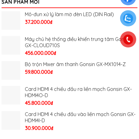
SẢN PHẨM MỚI
Mô-đun xử lý làm mờ đèn LED (DIN Rail)
37.200.000
₫
Máy chủ hệ thống điều khiển trung tâm Gonsin
GX-CLOUD710S
456.000.000
₫
Bộ trộn Mixer âm thanh Gonsin GX-MX1014-Z
59.800.000
₫
Card HDMI 4 chiều đầu ra liền mạch Gonsin GX-
HDMI4O-D
45.800.000
₫
Card HDMI 4 chiều đầu vào liền mạch Gonsin GX-
HDMI4I-D
30.900.000
₫