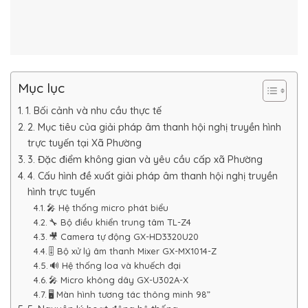
Mục lục
1. Bối cảnh và nhu cầu thực tế
2. Mục tiêu của giải pháp âm thanh hội nghị truyền hình
trực tuyến tại Xã Phường
3. Đặc điểm không gian và yêu cầu cấp xã Phường
4. Cấu hình đề xuất giải pháp âm thanh hội nghị truyền
hình trực tuyến
🎤 Hệ thống micro phát biểu
🔧 Bộ điều khiển trung tâm TL-Z4
🎥 Camera tự động GX-HD3320U20
🎚 Bộ xử lý âm thanh Mixer GX-MX1014-Z
🔊 Hệ thống loa và khuếch đại
🎤 Micro không dây GX-U302A-X
🖥️ Màn hình tương tác thông minh 98”