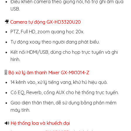
Điều khiển camera theo giọng nói, hỗ trợ ghi âm qua
USB.
🎥
Camera tự động GX-HD3320U20
PTZ, Full HD, zoom quang học 20x.
Tự động xoay theo người đang phát biểu.
Kết nối HDMI/USB, dùng cho họp trực tuyến và ghi
hình.
🎚
Bộ xử lý âm thanh Mixer GX-MX1014-Z
14 kênh vào, xử lý tiếng vang, khử hú hiệu quả.
Có EQ, Reverb, cổng AUX cho hệ thống trực tuyến.
Giao diện thân thiện, dễ sử dụng bằng phần mềm
máy tính.
🔊
Hệ thống loa và khuếch đại