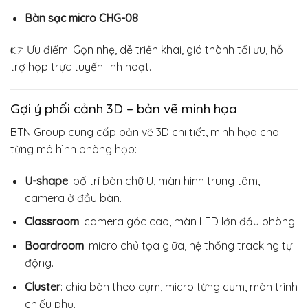
Bàn sạc micro CHG-08
👉 Ưu điểm: Gọn nhẹ, dễ triển khai, giá thành tối ưu, hỗ
trợ họp trực tuyến linh hoạt.
Gợi ý phối cảnh 3D – bản vẽ minh họa
BTN Group cung cấp bản vẽ 3D chi tiết, minh họa cho
từng mô hình phòng họp:
U-shape
: bố trí bàn chữ U, màn hình trung tâm,
camera ở đầu bàn.
Classroom
: camera góc cao, màn LED lớn đầu phòng.
Boardroom
: micro chủ tọa giữa, hệ thống tracking tự
động.
Cluster
: chia bàn theo cụm, micro từng cụm, màn trình
chiếu phụ.