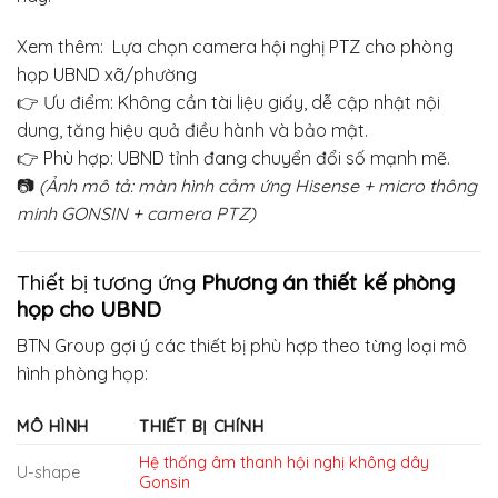
Xem thêm:
Lựa chọn camera hội nghị PTZ cho phòng
họp UBND xã/phường
👉 Ưu điểm: Không cần tài liệu giấy, dễ cập nhật nội
dung, tăng hiệu quả điều hành và bảo mật.
👉 Phù hợp: UBND tỉnh đang chuyển đổi số mạnh mẽ.
📷
(Ảnh mô tả: màn hình cảm ứng Hisense + micro thông
minh GONSIN + camera PTZ)
Thiết bị tương ứng
Phương án thiết kế phòng
họp cho UBND
BTN Group gợi ý các thiết bị phù hợp theo từng loại mô
hình phòng họp:
MÔ HÌNH
THIẾT BỊ CHÍNH
Hệ thống âm thanh hội nghị không dây
U-shape
Gonsin