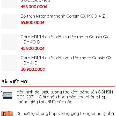
GX-CLOUD710S
456.000.000
₫
Bộ trộn Mixer âm thanh Gonsin GX-MX1014-Z
59.800.000
₫
Card HDMI 4 chiều đầu ra liền mạch Gonsin GX-
HDMI4O-D
45.800.000
₫
Card HDMI 4 chiều đầu vào liền mạch Gonsin GX-
HDMI4I-D
30.900.000
₫
BÀI VIẾT MỚI
Màn hình đại biểu tương tác kèm bảng tên GONSIN
DCS-2071 – Giải pháp hoàn hảo cho phòng họp
không giấy tại UBND các cấp
Xu hướng phòng họp không giấy trong quản lý nhà