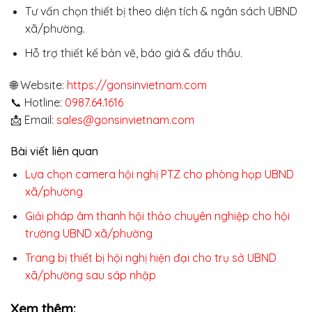
Tư vấn chọn thiết bị theo diện tích & ngân sách UBND
xã/phường.
Hỗ trợ thiết kế bản vẽ, báo giá & đấu thầu.
🌐 Website:
https://gonsinvietnam.com
📞 Hotline:
0987.64.1616
📩 Email:
sales@gonsinvietnam.com
Bài viết liên quan
Lựa chọn camera hội nghị PTZ cho phòng họp UBND
xã/phường
Giải pháp âm thanh hội thảo chuyên nghiệp cho hội
trường UBND xã/phường
Trang bị thiết bị hội nghị hiện đại cho trụ sở UBND
xã/phường sau sáp nhập
Xem thêm: