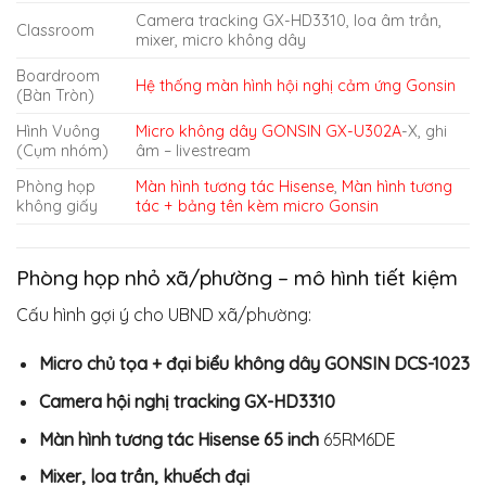
Camera tracking GX-HD3310, loa âm trần,
Classroom
mixer, micro không dây
Boardroom
Hệ thống màn hình hội nghị cảm ứng Gonsin
(Bàn Tròn)
Hình Vuông
Micro không dây GONSIN GX-U302A
-X, ghi
(Cụm nhóm)
âm – livestream
Phòng họp
Màn hình tương tác Hisense
,
Màn hình tương
không giấy
tác + bảng tên kèm micro Gonsin
Phòng họp nhỏ xã/phường – mô hình tiết kiệm
Cấu hình gợi ý cho UBND xã/phường:
Micro chủ tọa + đại biểu không dây GONSIN DCS-1023
Camera hội nghị tracking GX-HD3310
Màn hình tương tác Hisense 65 inch
65RM6DE
Mixer, loa trần, khuếch đại