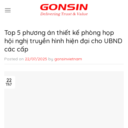
Skip
to
content
Top 5 phương án thiết kế phòng họp
hội nghị truyền hình hiện đại cho UBND
các cấp
Posted on
22/07/2025
by
gonsinvietnam
22
Th7