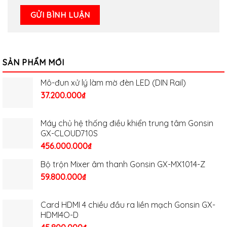
SẢN PHẨM MỚI
Mô-đun xử lý làm mờ đèn LED (DIN Rail)
37.200.000
₫
Máy chủ hệ thống điều khiển trung tâm Gonsin
GX-CLOUD710S
456.000.000
₫
Bộ trộn Mixer âm thanh Gonsin GX-MX1014-Z
59.800.000
₫
Card HDMI 4 chiều đầu ra liền mạch Gonsin GX-
HDMI4O-D