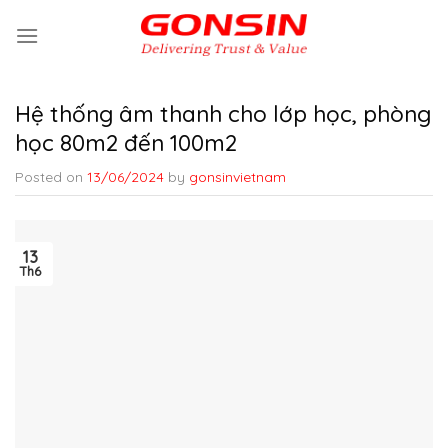
Skip
to
content
Hệ thống âm thanh cho lớp học, phòng
học 80m2 đến 100m2
Posted on
13/06/2024
by
gonsinvietnam
13
Th6