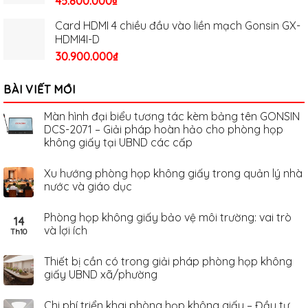
45.800.000
₫
Card HDMI 4 chiều đầu vào liền mạch Gonsin GX-
HDMI4I-D
30.900.000
₫
BÀI VIẾT MỚI
Màn hình đại biểu tương tác kèm bảng tên GONSIN
DCS-2071 – Giải pháp hoàn hảo cho phòng họp
không giấy tại UBND các cấp
Xu hướng phòng họp không giấy trong quản lý nhà
nước và giáo dục
Phòng họp không giấy bảo vệ môi trường: vai trò
14
và lợi ích
Th10
Thiết bị cần có trong giải pháp phòng họp không
giấy UBND xã/phường
Chi phí triển khai phòng họp không giấy – Đầu tư